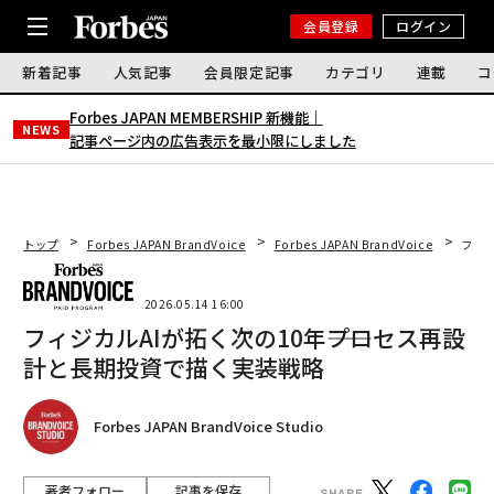
会員登録
ログイン
新着記事
人気記事
会員限定記事
カテゴリ
連載
コ
Forbes JAPAN MEMBERSHIP 新機能｜
NEWS
記事ページ内の広告表示を最小限にしました
トップ
Forbes JAPAN BrandVoice
Forbes JAPAN BrandVoice
フィジ
2026.05.14 16:00
フィジカルAIが拓く次の10年――プロセス再設
計と長期投資で描く実装戦略
Forbes JAPAN BrandVoice Studio
著者フォロー
記事を保存