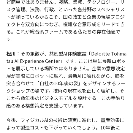
ど簡単ではありません。戦略、業務、テクノロジー、リ
スク管理、法務、行政、といった各分野のスペシャリス
トが揃っているからこそ、国の政策と企業の現場プロジ
ェクトを双方向につなぎ、複雑な合意形成をリードでき
る。これが総合系ファームである私たちの存在価値で
す。
松川
：その象徴が、共創型AI体験施設「Deloitte Tohma
tsu AI Experience Center」です。ここは単に最新ロボッ
トを展示している場所ではありません。企業の意思決定
層が実際にロボットに触れ、最新AIに触れながら、膝を
突き合わせて「自社の10年後の姿」をデザインするワー
クショップの場です。技術の現在地を正しく理解し、そ
こから数年後のビジネスモデルを設計する。この手触り
感のある構想策定を支援しています。
今後、フィジカルAIの技術は確実に進化し、量産効果に
よって製造コストも下がっていくでしょう。10年後に