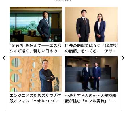
内
グ
実
〜
全
金
個
ェ
“泊まる”を超えて──エスパ
目先の転職ではなく「10年後
シオが描く、新しい日本のラ
の価値」をつくる──アサイ
グジュアリー（前編）
ンの長期伴走型支援とは
エンジニアのためのサウナ併
〜決断する人のAI〜大規模組
編集＝上田裕資
設オフィス「Mobius Park」
織が挑む「AIフル実装」“使
がオープン──タマディック
う”企業から“動く”企業へ【N
が健康経営を徹底する理由
TTドコモビジネス×PwC】
2026年9月号発売中