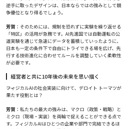
逆手に取ったデザインは、日本ならではの強みとして競
争優位となり得るでしょう。
芳賀
：そのためには、規制を恐れずに実験を繰り返せる
「特区」の活用が急務です。AI先進国では自動運転の公
道実験を通じて急速にデータを蓄積していったように、
日本も一定の条件下で自由にトライできる場を広げ、先
行する技術進化に合わせてルールを調整していく柔軟性
が必要です。
経営者と共に10年後の未来を思い描く
――フィジカルAIの社会実装に向けて、デロイト トーマツが
果たす役割とは？
芳賀
：私たちの最大の強みは、マクロ（政策・戦略）と
ミクロ（現場・実装）を両輪で捉えることができる点で
す。フィジカルAIはひとつの企業や部門で完結できるほ