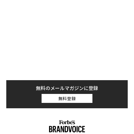
Ayyagariによると、Pixel 2から5までのユーザーは6月1
日以降も無料で、容量無制限のストレージが利用出来る
という。しかし、今後発売されるPixel端末と初代のPixe
l 1からアップロードされるデータについては、無料サー
ビスの適用外となる。
無料のメールマガジンに登録
無料登録