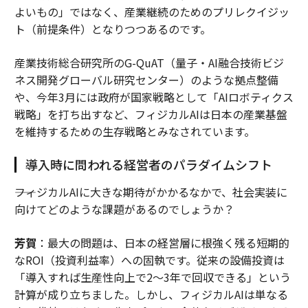
よいもの」ではなく、産業継続のためのプリレクイジッ
ト（前提条件）となりつつあるのです。
産業技術総合研究所のG-QuAT（量子・AI融合技術ビジ
ネス開発グローバル研究センター）のような拠点整備
や、今年3月には政府が国家戦略として「AIロボティクス
戦略」を打ち出すなど、フィジカルAIは日本の産業基盤
を維持するための生存戦略とみなされています。
導入時に問われる経営者のパラダイムシフト
――フィジカルAIに大きな期待がかかるなかで、社会実装に
向けてどのような課題があるのでしょうか？
芳賀
：最大の問題は、日本の経営層に根強く残る短期的
なROI（投資利益率）への固執です。従来の設備投資は
「導入すれば生産性向上で2〜3年で回収できる」という
計算が成り立ちました。しかし、フィジカルAIは単なる