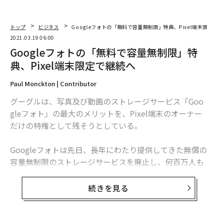
トップ
ビジネス
Googleフォトの「無料で容量無制限」特典、Pixel端末限定
2021.03.19 06:00
Googleフォトの「無料で容量無制限」特
典、Pixel端末限定で継続へ
Paul Monckton | Contributor
グーグルは、写真及び動画のストレージサービス「Goo
gleフォト」の最大のメリットを、Pixel端末のオーナー
だけの特権として残そうとしている。
Googleフォトは先日、長年にわたり提供してきた無償の
容量無制限のストレージサービスを廃止し、何百万人も
のユーザーを落胆させた。しかし、同社のプロダクトマ
ネージャーのRaja Ayyagariは3月15日のツイートで、Pix
続きを見る
el端末のユーザー限定で、無償提供を継続すると宣言し
た。