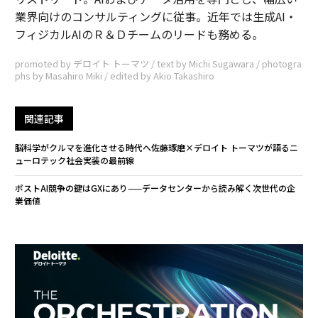
業界向けのコンサルティングに従事。近年では生成AI・
フィジカルAIのＲ＆Ｄチームのリードも務める。
promoted by デロイト トーマツ / text by Michi Sugawara / photogra
phs by Masahiro Miki / edited by Akio Takashiro
関連記事
脳科学がクルマを進化させる時代へ――佐藤琢磨×デロイト トーマツが語るニ
ューロテック社会実装の最前線
ポストAI競争の鍵はGXにあり——データセンターから読み解く次世代の企
業価値