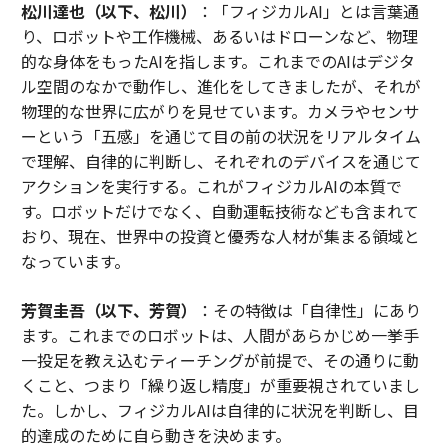
松川達也（以下、松川）
：「フィジカルAI」とは言葉通
り、ロボットや工作機械、あるいはドローンなど、物理
的な身体をもったAIを指します。これまでのAIはデジタ
ル空間のなかで動作し、進化をしてきましたが、それが
物理的な世界に広がりを見せています。カメラやセンサ
ーという「五感」を通じて目の前の状況をリアルタイム
で理解、自律的に判断し、それぞれのデバイスを通じて
アクションを実行する。これがフィジカルAIの本質で
す。ロボットだけでなく、自動運転技術なども含まれて
おり、現在、世界中の投資と優秀な人材が集まる領域と
なっています。
芳賀圭吾（以下、芳賀）
：その特徴は「自律性」にあり
ます。これまでのロボットは、人間があらかじめ一挙手
一投足を教え込むティーチングが前提で、その通りに動
くこと、つまり「繰り返し精度」が重要視されていまし
た。しかし、フィジカルAIは自律的に状況を判断し、目
的達成のために自ら動きを決めます。