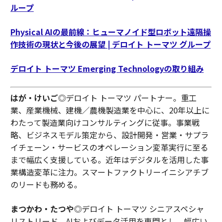
ループ
Physical AIの最前線：ヒューマノイド型ロボット遠隔操
作技術の現状と今後の展望 | デロイト トーマツ グループ
デロイト トーマツ Emerging Technologyの取り組み
はが・けいご
◎デロイト トーマツ パートナー。重工
業、産業機械、建機／農機製造業を中心に、20年以上に
わたって製造業向けコンサルティングに従事。事業戦
略、ビジネスモデル策定から、設計開発・営業・サプラ
イチェーン・サービスのオペレーション変革実行に至る
まで幅広く支援している。近年はデジタルを活用した事
業構造変革に注力。スマートファクトリーイニシアチブ
のリードも務める。
まつかわ・たつや
◎デロイト トーマツ シニアスペシャ
リストリード。AIおよびデータ活用を専門とし、幅広い