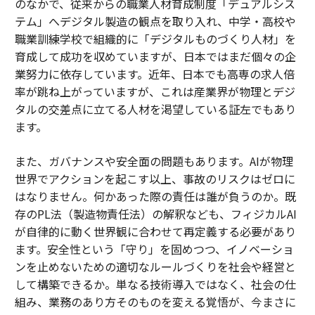
のなかで、従来からの職業人材育成制度「デュアルシス
テム」へデジタル製造の観点を取り入れ、中学・高校や
職業訓練学校で組織的に「デジタルものづくり人材」を
育成して成功を収めていますが、日本ではまだ個々の企
業努力に依存しています。近年、日本でも高専の求人倍
率が跳ね上がっていますが、これは産業界が物理とデジ
タルの交差点に立てる人材を渇望している証左でもあり
ます。
また、ガバナンスや安全面の問題もあります。AIが物理
世界でアクションを起こす以上、事故のリスクはゼロに
はなりません。何かあった際の責任は誰が負うのか。既
存のPL法（製造物責任法）の解釈なども、フィジカルAI
が自律的に動く世界観に合わせて再定義する必要があり
ます。安全性という「守り」を固めつつ、イノベーショ
ンを止めないための適切なルールづくりを社会や経営と
して構築できるか。単なる技術導入ではなく、社会の仕
組み、業務のあり方そのものを変える覚悟が、今まさに