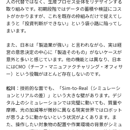
人の代替ではなく、生産プロセス全体をリデザインする
取り組みです。初期段階ではデータの蓄積や検証にコス
トがかかりますが、これを既存の枠組みだけで捉えてし
まうと「投資判断ができない」という袋小路に陥ってし
まいます。
また、日本は「製造業が強い」と言われながら、実は経
営の意思決定の中心に「製造そのもの」がないケースが
意外と多いと感じています。他の機能とは異なり、日本
にはCMO（チーフ・マニュファクチャリング・オフィサ
ー）という役職がほとんど存在しないのです。
松川
：技術的な面でも、「Sim-to-Real（シミュレーシ
ョンとリアルの差）」という大きな壁があります。デジ
タル上のシミュレーションでは完璧に動いても、質量や
摩擦、光の加減等が微妙に異なる現実世界ではロボット
が思うように動かないという状況がよくあります。ま
た、操作したい対象物の配置や作業環境の背景がシミュ