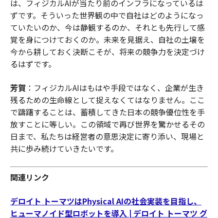
は、フィジカルAIが当たり前のインフラになっているは
ずです。そういった世界観の中で自社はどのようになっ
ていたいのか、今は静観するのか、それとも先行して感
覚を身につけておくのか。未来を見据え、自社の土壌を
今から耕しておく決断こそが、将来の競争力を決定づけ
るはずです。
芳賀
：フィジカルAIはもはや手段ではなく、企業が生き
残るための生命線として捉えなくてはなりません。ここ
で躊躇することは、蓄積してきた日本の競争優位性を手
放すことに等しい。この領域で再び世界を驚かせるその
日まで、私たちは経営者の意思決定に寄り添い、現場と
共に歩み続けていきたいです。
関連リンク
デロイト トーマツはPhysical AIの社会実装を目指し、
ヒューマノイド型ロボットを導入 | デロイト トーマツ グ