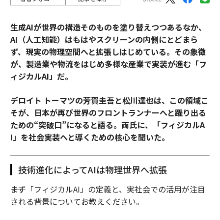
生成AIが世界の構造そのものを塗り替えつつあるなか、
AI（人工知能）はもはやスクリーンの内側にとどまら
ず、現実の物理空間へと拡張しはじめている。その象徴
が、製造業や物流をはじめ多様な産業で実装が進む「フ
ィジカルAI」だ。
デロイト トーマツの芳賀圭吾と松川達也は、この領域こ
そが、日本が再び世界のフロントランナーへと躍り出る
ための“突破口”になると語る。両氏に、「フィジカルA
I」を社会実装へと導くための核心を聞いた。
技術進化によってAIは物理世界へ拡張
――まず「フィジカルAI」の定義と、実社会での活用が注目
される背景についてお教えください。