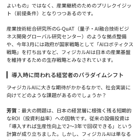
よいもの」ではなく、産業継続のためのプリレクイジッ
ト（前提条件）となりつつあるのです。
産業技術総合研究所のG-QuAT（量子・AI融合技術ビジ
ネス開発グローバル研究センター）のような拠点整備
や、今年3月には政府が国家戦略として「AIロボティクス
戦略」を打ち出すなど、フィジカルAIは日本の産業基盤
を維持するための生存戦略とみなされています。
導入時に問われる経営者のパラダイムシフト
――フィジカルAIに大きな期待がかかるなかで、社会実装に
向けてどのような課題があるのでしょうか？
芳賀
：最大の問題は、日本の経営層に根強く残る短期的
なROI（投資利益率）への固執です。従来の設備投資は
「導入すれば生産性向上で2〜3年で回収できる」という
計算が成り立ちました。しかし、フィジカルAIは単なる