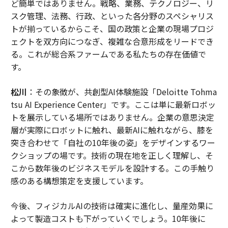
ど簡単ではありません。戦略、業務、テクノロジー、リ
スク管理、法務、行政、といった各分野のスペシャリス
トが揃っているからこそ、国の政策と企業の現場プロジ
ェクトを双方向につなぎ、複雑な合意形成をリードでき
る。これが総合系ファームである私たちの存在価値で
す。
松川
：その象徴が、共創型AI体験施設「Deloitte Tohma
tsu AI Experience Center」です。ここは単に最新ロボッ
トを展示している場所ではありません。企業の意思決定
層が実際にロボットに触れ、最新AIに触れながら、膝を
突き合わせて「自社の10年後の姿」をデザインするワー
クショップの場です。技術の現在地を正しく理解し、そ
こから数年後のビジネスモデルを設計する。この手触り
感のある構想策定を支援しています。
今後、フィジカルAIの技術は確実に進化し、量産効果に
よって製造コストも下がっていくでしょう。10年後に