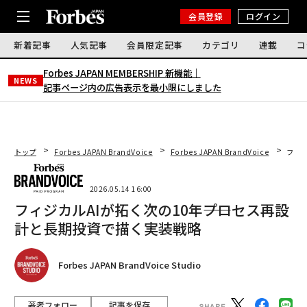
会員登録
ログイン
新着記事
人気記事
会員限定記事
カテゴリ
連載
コ
Forbes JAPAN MEMBERSHIP 新機能｜
NEWS
記事ページ内の広告表示を最小限にしました
トップ
Forbes JAPAN BrandVoice
Forbes JAPAN BrandVoice
フィジ
2026.05.14 16:00
フィジカルAIが拓く次の10年――プロセス再設
計と長期投資で描く実装戦略
Forbes JAPAN BrandVoice Studio
著者フォロー
記事を保存