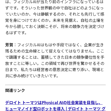
は、フィジカルAIが当たり前のインフラになっているは
ずです。そういった世界観の中で自社はどのようになっ
ていたいのか、今は静観するのか、それとも先行して感
覚を身につけておくのか。未来を見据え、自社の土壌を
今から耕しておく決断こそが、将来の競争力を決定づけ
るはずです。
芳賀
：フィジカルAIはもはや手段ではなく、企業が生き
残るための生命線として捉えなくてはなりません。ここ
で躊躇することは、蓄積してきた日本の競争優位性を手
放すことに等しい。この領域で再び世界を驚かせるその
日まで、私たちは経営者の意思決定に寄り添い、現場と
共に歩み続けていきたいです。
関連リンク
デロイト トーマツはPhysical AIの社会実装を目指し、
ヒューマノイド型ロボットを導入 | デロイト トーマツ グ