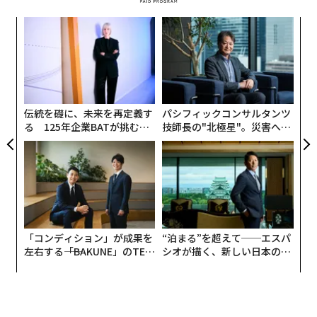
ア
の
た
「
─
ら
伝統を礎に、未来を再定義す
パシフィックコンサルタンツ
る 125年企業BATが挑むス
技師長の"北極星"。災害への
モークレスな未来
無力感を乗り越え見つけた、
防災一筋20年の答え
編集＝遠藤宗生
「コンディション」が成果を
“泊まる”を超えて──エスパ
左右する――「BAKUNE」のTEN
シオが描く、新しい日本のラ
2026年9月号発売中
TIALが支える「挑戦者の明
グジュアリー（前編）
日」
最新号の購入はこちらから