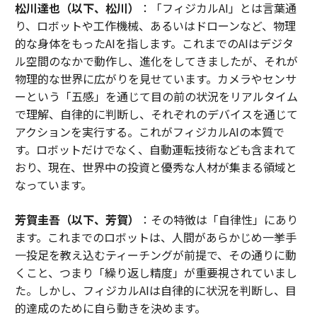
松川達也（以下、松川）
：「フィジカルAI」とは言葉通
り、ロボットや工作機械、あるいはドローンなど、物理
的な身体をもったAIを指します。これまでのAIはデジタ
ル空間のなかで動作し、進化をしてきましたが、それが
物理的な世界に広がりを見せています。カメラやセンサ
ーという「五感」を通じて目の前の状況をリアルタイム
で理解、自律的に判断し、それぞれのデバイスを通じて
アクションを実行する。これがフィジカルAIの本質で
す。ロボットだけでなく、自動運転技術なども含まれて
おり、現在、世界中の投資と優秀な人材が集まる領域と
なっています。
芳賀圭吾（以下、芳賀）
：その特徴は「自律性」にあり
ます。これまでのロボットは、人間があらかじめ一挙手
一投足を教え込むティーチングが前提で、その通りに動
くこと、つまり「繰り返し精度」が重要視されていまし
た。しかし、フィジカルAIは自律的に状況を判断し、目
的達成のために自ら動きを決めます。