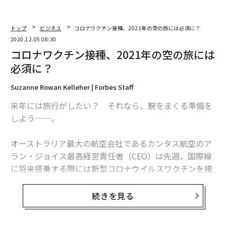
トップ
ビジネス
コロナワクチン接種、2021年の空の旅には必須に？
2020.12.05 08:30
コロナワクチン接種、2021年の空の旅には
必須に？
Suzanne Rowan Kelleher | Forbes Staff
来年には旅行がしたい？ それなら、腕をまくる準備を
しよう──。
オーストラリア最大の航空会社であるカンタス航空のア
ラン・ジョイス最高経営責任者（CEO）は先週、国際線
に将来搭乗する際には新型コロナウイルスワクチンを接
種した証明が必要になるとの見通しを示した。
続きを見る
ジョイスは豪テレビ局ナイン・ネットワークのインタビ
ューで、「世界中の他の航空会社と話したところでは、