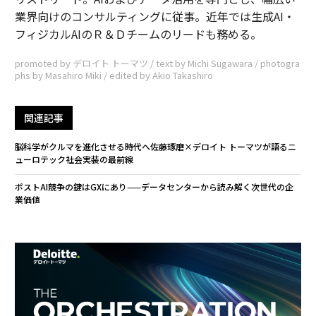
業界向けのコンサルティングに従事。近年では生成AI・
フィジカルAIのＲ＆Ｄチームのリードも務める。
promoted by デロイト トーマツ / text by Michi Sugawara / photogra
phs by Masahiro Miki / edited by Akio Takashiro
関連記事
脳科学がクルマを進化させる時代へ――佐藤琢磨×デロイト トーマツが語るニ
ューロテック社会実装の最前線
ポストAI競争の鍵はGXにあり——データセンターから読み解く次世代の企
業価値