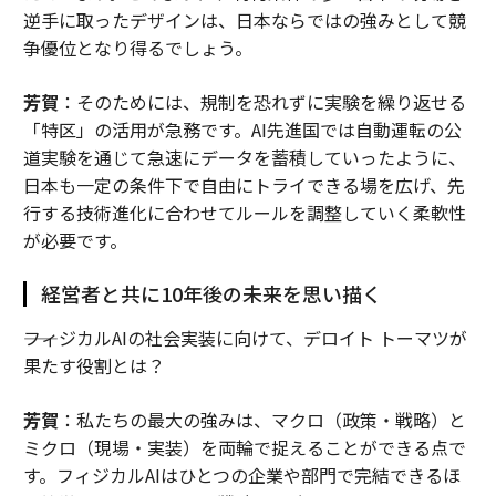
逆手に取ったデザインは、日本ならではの強みとして競
争優位となり得るでしょう。
芳賀
：そのためには、規制を恐れずに実験を繰り返せる
「特区」の活用が急務です。AI先進国では自動運転の公
道実験を通じて急速にデータを蓄積していったように、
日本も一定の条件下で自由にトライできる場を広げ、先
行する技術進化に合わせてルールを調整していく柔軟性
が必要です。
経営者と共に10年後の未来を思い描く
――フィジカルAIの社会実装に向けて、デロイト トーマツが
果たす役割とは？
芳賀
：私たちの最大の強みは、マクロ（政策・戦略）と
ミクロ（現場・実装）を両輪で捉えることができる点で
す。フィジカルAIはひとつの企業や部門で完結できるほ