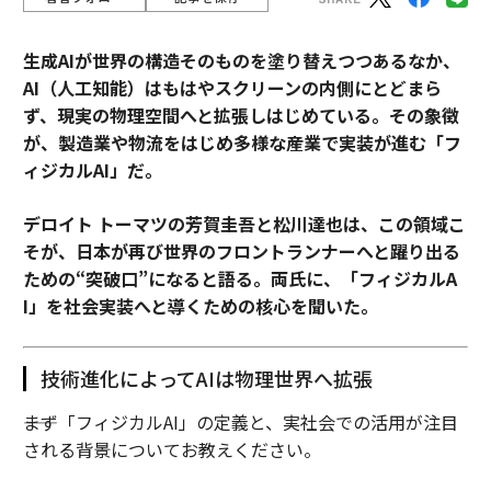
生成AIが世界の構造そのものを塗り替えつつあるなか、
AI（人工知能）はもはやスクリーンの内側にとどまら
ず、現実の物理空間へと拡張しはじめている。その象徴
が、製造業や物流をはじめ多様な産業で実装が進む「フ
ィジカルAI」だ。
デロイト トーマツの芳賀圭吾と松川達也は、この領域こ
そが、日本が再び世界のフロントランナーへと躍り出る
ための“突破口”になると語る。両氏に、「フィジカルA
I」を社会実装へと導くための核心を聞いた。
技術進化によってAIは物理世界へ拡張
――まず「フィジカルAI」の定義と、実社会での活用が注目
される背景についてお教えください。