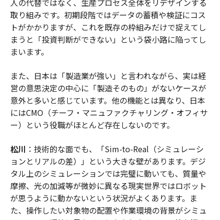
人の代替ではなく、生産プロセス全体をリデザインする
取り組みです。初期段階ではデータの蓄積や検証にコス
トがかかりますが、これを既存の枠組みだけで捉えてし
まうと「投資判断ができない」という袋小路に陥ってし
まいます。
また、日本は「製造業が強い」と言われながら、実は経
営の意思決定の中心に「製造そのもの」がないケースが
意外と多いと感じています。他の機能とは異なり、日本
にはCMO（チーフ・マニュファクチャリング・オフィサ
ー）という役職がほとんど存在しないのです。
松川
：技術的な面でも、「Sim-to-Real（シミュレーシ
ョンとリアルの差）」という大きな壁があります。デジ
タル上のシミュレーションでは完璧に動いても、質量や
摩擦、光の加減等が微妙に異なる現実世界ではロボット
が思うように動かないという状況がよくあります。ま
た、操作したい対象物の配置や作業環境の背景がシミュ