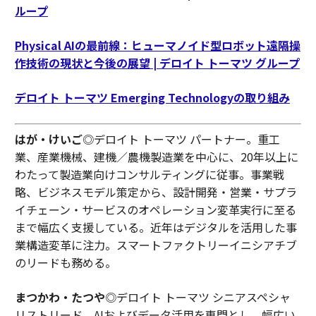
ループ
Physical AIの最前線：ヒューマノイド型ロボット遠隔操
作技術の現状と今後の展望 | デロイト トーマツ グループ
デロイト トーマツ Emerging Technologyの取り組み
はが・けいご
◎デロイト トーマツ パートナー。重工
業、産業機械、建機／農機製造業を中心に、20年以上に
わたって製造業向けコンサルティングに従事。事業戦
略、ビジネスモデル策定から、設計開発・営業・サプラ
イチェーン・サービスのオペレーション変革実行に至る
まで幅広く支援している。近年はデジタルを活用した事
業構造変革に注力。スマートファクトリーイニシアチブ
のリードも務める。
まつかわ・たつや
◎デロイト トーマツ シニアスペシャ
リストリード。AIおよびデータ活用を専門とし、幅広い