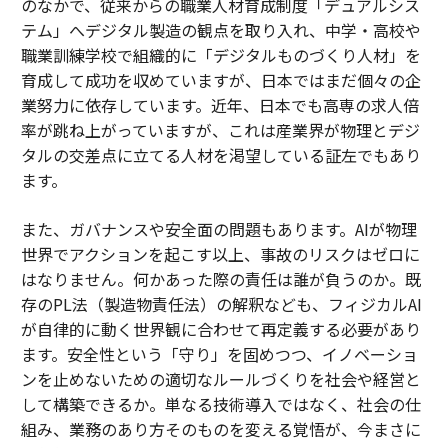
のなかで、従来からの職業人材育成制度「デュアルシス
テム」へデジタル製造の観点を取り入れ、中学・高校や
職業訓練学校で組織的に「デジタルものづくり人材」を
育成して成功を収めていますが、日本ではまだ個々の企
業努力に依存しています。近年、日本でも高専の求人倍
率が跳ね上がっていますが、これは産業界が物理とデジ
タルの交差点に立てる人材を渇望している証左でもあり
ます。
また、ガバナンスや安全面の問題もあります。AIが物理
世界でアクションを起こす以上、事故のリスクはゼロに
はなりません。何かあった際の責任は誰が負うのか。既
存のPL法（製造物責任法）の解釈なども、フィジカルAI
が自律的に動く世界観に合わせて再定義する必要があり
ます。安全性という「守り」を固めつつ、イノベーショ
ンを止めないための適切なルールづくりを社会や経営と
して構築できるか。単なる技術導入ではなく、社会の仕
組み、業務のあり方そのものを変える覚悟が、今まさに