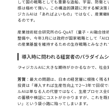
して国の戦略としても重要な造船、宇宙、防衛と
感は極めて強い。この構造的課題に対する解決策
ジカルAIは「あればよいもの」ではなく、産業
るのです。
産業技術総合研究所のG-QuAT（量子・AI融
整備や、今年3月には政府が国家戦略として「AI
の産業基盤を維持するための生存戦略とみなされ
導入時に問われる経営者のパラダイムシ
――フィジカルAIに大きな期待がかかるなかで、
芳賀
：最大の問題は、日本の経営層に根強く残る短
投資は「導入すれば生産性向上で2〜3年で回収
ルAIは単なる人の代替ではなく、生産プロセス
の蓄積や検証にコストがかかりますが、これを既
い」という袋小路に陥ってしまいます。