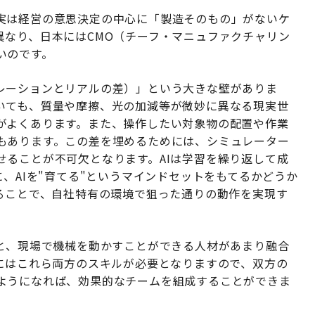
実は経営の意思決定の中心に「製造そのもの」がないケ
異なり、日本にはCMO（チーフ・マニュファクチャリン
いのです。
シミュレーションとリアルの差）」という大きな壁がありま
いても、質量や摩擦、光の加減等が微妙に異なる現実世
がよくあります。また、操作したい対象物の配置や作業
もあります。この差を埋めるためには、シミュレーター
せることが不可欠となります。AIは学習を繰り返して成
に、AIを"育てる"というマインドセットをもてるかどうか
げることで、自社特有の環境で狙った通りの動作を実現す
材と、現場で機械を動かすことができる人材があまり融合
うにはこれら両方のスキルが必要となりますので、双方の
ようになれば、効果的なチームを組成することができま