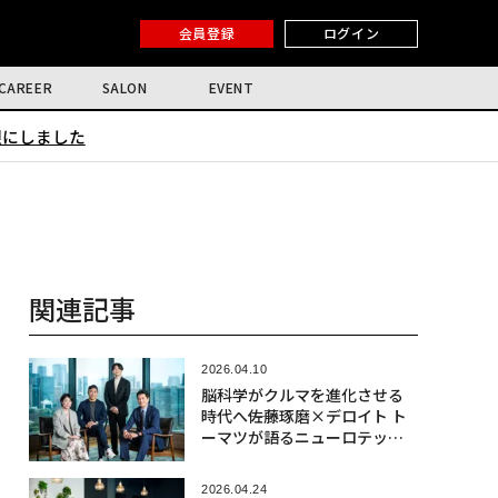
会員登録
ログイン
CAREER
SALON
EVENT
限にしました
関連記事
2026.04.10
脳科学がクルマを進化させる
時代へ――佐藤琢磨×デロイト ト
ーマツが語るニューロテック
社会実装の最前線
2026.04.24