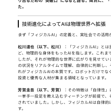
り出るための“突破口”になると語る。両氏に、「
た。
技術進化によってAIは物理世界へ拡張
――まず「フィジカルAI」の定義と、実社会での活
松川達也（以下、松川）
：「フィジカルAI」と
ど、物理的な身体をもったAIを指します。これま
したが、それが物理的な世界に広がりを見せてい
の状況をリアルタイムで理解、自律的に判断し、
れがフィジカルAIの本質です。ロボットだけで
投資と優秀な人材が集まる領域となっています。
芳賀圭吾（以下、芳賀）
：その特徴は「自律性」
一挙手一投足を教え込むティーチングが前提で、
されていました。しかし、フィジカルAIは自律
す。