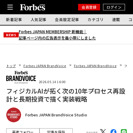
会員登録
ログイン
新着記事
人気記事
会員限定記事
カテゴリ
連載
コ
Forbes JAPAN MEMBERSHIP 新機能｜
NEWS
記事ページ内の広告表示を最小限にしました
トップ
Forbes JAPAN BrandVoice
Forbes JAPAN BrandVoice
フィジ
2026.05.14 16:00
フィジカルAIが拓く次の10年――プロセス再設
計と長期投資で描く実装戦略
Forbes JAPAN BrandVoice Studio
著者フォロー
記事を保存