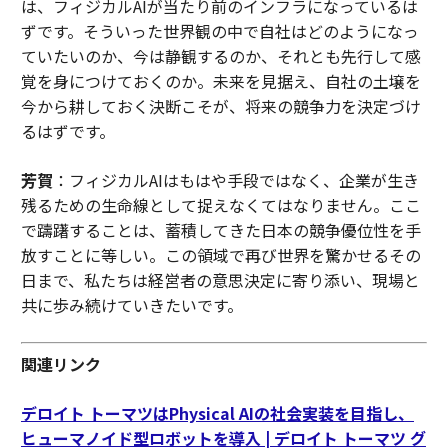
は、フィジカルAIが当たり前のインフラになっているは
ずです。そういった世界観の中で自社はどのようになっ
ていたいのか、今は静観するのか、それとも先行して感
覚を身につけておくのか。未来を見据え、自社の土壌を
今から耕しておく決断こそが、将来の競争力を決定づけ
るはずです。
芳賀
：フィジカルAIはもはや手段ではなく、企業が生き
残るための生命線として捉えなくてはなりません。ここ
で躊躇することは、蓄積してきた日本の競争優位性を手
放すことに等しい。この領域で再び世界を驚かせるその
日まで、私たちは経営者の意思決定に寄り添い、現場と
共に歩み続けていきたいです。
関連リンク
デロイト トーマツはPhysical AIの社会実装を目指し、
ヒューマノイド型ロボットを導入 | デロイト トーマツ グ