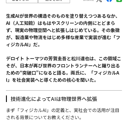
生成AIが世界の構造そのものを塗り替えつつあるなか、
AI（人工知能）はもはやスクリーンの内側にとどまら
ず、現実の物理空間へと拡張しはじめている。その象徴
が、製造業や物流をはじめ多様な産業で実装が進む「フ
ィジカルAI」だ。
デロイト トーマツの芳賀圭吾と松川達也は、この領域こ
そが、日本が再び世界のフロントランナーへと躍り出る
ための“突破口”になると語る。両氏に、「フィジカルA
I」を社会実装へと導くための核心を聞いた。
技術進化によってAIは物理世界へ拡張
――まず「フィジカルAI」の定義と、実社会での活用が注目
される背景についてお教えください。