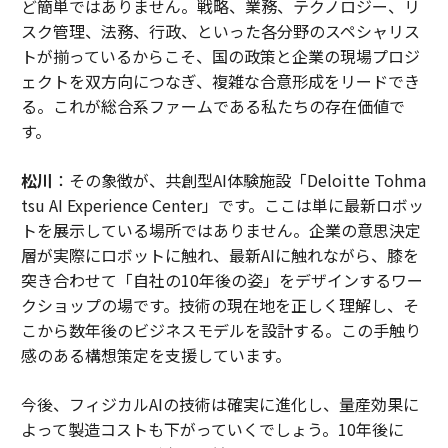
ど簡単ではありません。戦略、業務、テクノロジー、リ
スク管理、法務、行政、といった各分野のスペシャリス
トが揃っているからこそ、国の政策と企業の現場プロジ
ェクトを双方向につなぎ、複雑な合意形成をリードでき
る。これが総合系ファームである私たちの存在価値で
す。
松川
：その象徴が、共創型AI体験施設「Deloitte Tohma
tsu AI Experience Center」です。ここは単に最新ロボッ
トを展示している場所ではありません。企業の意思決定
層が実際にロボットに触れ、最新AIに触れながら、膝を
突き合わせて「自社の10年後の姿」をデザインするワー
クショップの場です。技術の現在地を正しく理解し、そ
こから数年後のビジネスモデルを設計する。この手触り
感のある構想策定を支援しています。
今後、フィジカルAIの技術は確実に進化し、量産効果に
よって製造コストも下がっていくでしょう。10年後に