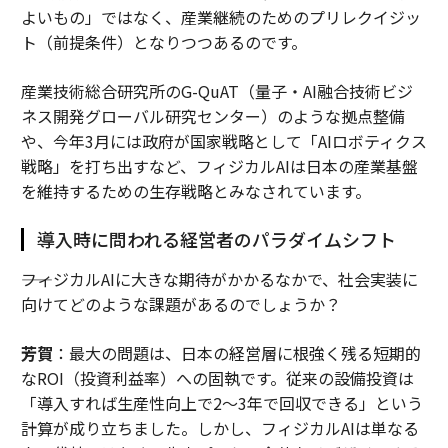
よいもの」ではなく、産業継続のためのプリレクイジッ
ト（前提条件）となりつつあるのです。
産業技術総合研究所のG-QuAT（量子・AI融合技術ビジ
ネス開発グローバル研究センター）のような拠点整備
や、今年3月には政府が国家戦略として「AIロボティクス
戦略」を打ち出すなど、フィジカルAIは日本の産業基盤
を維持するための生存戦略とみなされています。
導入時に問われる経営者のパラダイムシフト
――フィジカルAIに大きな期待がかかるなかで、社会実装に
向けてどのような課題があるのでしょうか？
芳賀
：最大の問題は、日本の経営層に根強く残る短期的
なROI（投資利益率）への固執です。従来の設備投資は
「導入すれば生産性向上で2〜3年で回収できる」という
計算が成り立ちました。しかし、フィジカルAIは単なる