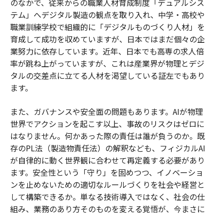
のなかで、従来からの職業人材育成制度「デュアルシス
テム」へデジタル製造の観点を取り入れ、中学・高校や
職業訓練学校で組織的に「デジタルものづくり人材」を
育成して成功を収めていますが、日本ではまだ個々の企
業努力に依存しています。近年、日本でも高専の求人倍
率が跳ね上がっていますが、これは産業界が物理とデジ
タルの交差点に立てる人材を渇望している証左でもあり
ます。
また、ガバナンスや安全面の問題もあります。AIが物理
世界でアクションを起こす以上、事故のリスクはゼロに
はなりません。何かあった際の責任は誰が負うのか。既
存のPL法（製造物責任法）の解釈なども、フィジカルAI
が自律的に動く世界観に合わせて再定義する必要があり
ます。安全性という「守り」を固めつつ、イノベーショ
ンを止めないための適切なルールづくりを社会や経営と
して構築できるか。単なる技術導入ではなく、社会の仕
組み、業務のあり方そのものを変える覚悟が、今まさに