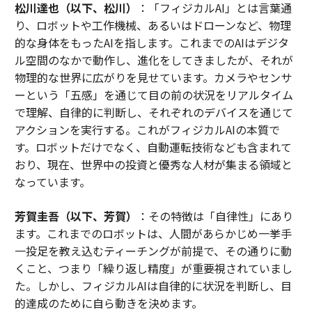
松川達也（以下、松川）
：「フィジカルAI」とは言葉通
り、ロボットや工作機械、あるいはドローンなど、物理
的な身体をもったAIを指します。これまでのAIはデジタ
ル空間のなかで動作し、進化をしてきましたが、それが
物理的な世界に広がりを見せています。カメラやセンサ
ーという「五感」を通じて目の前の状況をリアルタイム
で理解、自律的に判断し、それぞれのデバイスを通じて
アクションを実行する。これがフィジカルAIの本質で
す。ロボットだけでなく、自動運転技術なども含まれて
おり、現在、世界中の投資と優秀な人材が集まる領域と
なっています。
芳賀圭吾（以下、芳賀）
：その特徴は「自律性」にあり
ます。これまでのロボットは、人間があらかじめ一挙手
一投足を教え込むティーチングが前提で、その通りに動
くこと、つまり「繰り返し精度」が重要視されていまし
た。しかし、フィジカルAIは自律的に状況を判断し、目
的達成のために自ら動きを決めます。