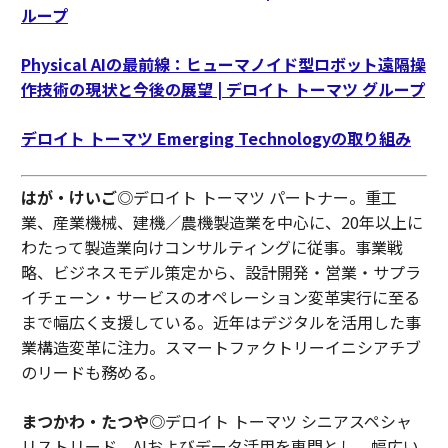
ループ
Physical AIの最前線：ヒューマノイド型ロボット遠隔操
作技術の現状と今後の展望 | デロイト トーマツ グループ
デロイト トーマツ Emerging Technologyの取り組み
はが・けいご
◎デロイト トーマツ パートナー。重工
業、産業機械、建機／農機製造業を中心に、20年以上に
わたって製造業向けコンサルティングに従事。事業戦
略、ビジネスモデル策定から、設計開発・営業・サプラ
イチェーン・サービスのオペレーション変革実行に至る
まで幅広く支援している。近年はデジタルを活用した事
業構造変革に注力。スマートファクトリーイニシアチブ
のリードも務める。
まつかわ・たつや
◎デロイト トーマツ シニアスペシャ
リストリード。AIおよびデータ活用を専門とし、幅広い