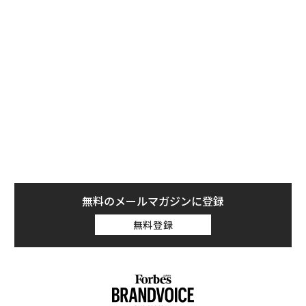
アヌシー国際アニメーション映画祭は、カンヌ映画祭か
ら1960年に独立し、過去には宮崎駿監督や高畑勲監督が
最高賞に選ばれ、近年では『この世界の片隅に』（2017
年）の片渕須直監督が審査員賞を受賞するなど、世界的
に最も権威あるアニメ映画祭だ。今年は新型コロナウイ
ルスの影響もあり、オンラインで開催され、フランス現
地時間で6月30日まで出品作品が15ユーロで視聴でき
る。
無料のメールマガジンに登録
無料登録
『TRUE NORTH』は北朝鮮の強制収容所を舞台に、少
年が家族とともに生き抜き、成長していくヒューマンス
トーリー。とはいえ、独裁国家で先軍政治という特殊な
環境下だ。主人公の少年ヨハンの父親は「在日コリアン