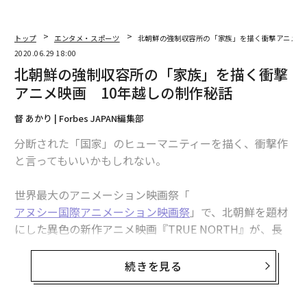
トップ
エンタメ・スポーツ
北朝鮮の強制収容所の「家族」を描く衝撃アニメ映
2020.06.29 18:00
北朝鮮の強制収容所の「家族」を描く衝撃
アニメ映画 10年越しの制作秘話
督 あかり | Forbes JAPAN編集部
分断された「国家」のヒューマニティーを描く、衝撃作
と言ってもいいかもしれない。
世界最大のアニメーション映画祭「
アヌシー国際アニメーション映画祭
」で、北朝鮮を題材
にした異色の新作アニメ映画『TRUE NORTH』が、長
編コントルシャン部門にノミネートされた。手がけたの
は、横浜生まれで朝鮮半島にルーツのある清水ハン栄治
続きを見る
監督だ。