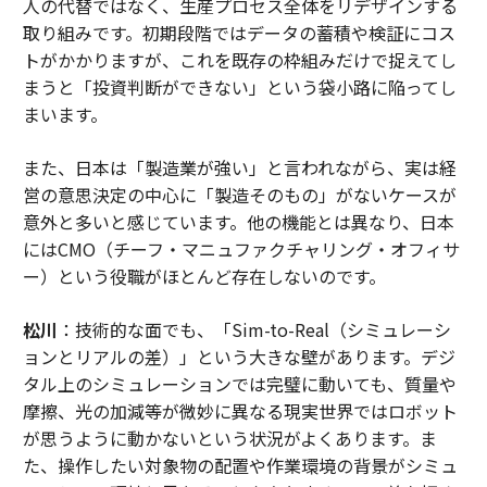
人の代替ではなく、生産プロセス全体をリデザインする
取り組みです。初期段階ではデータの蓄積や検証にコス
トがかかりますが、これを既存の枠組みだけで捉えてし
まうと「投資判断ができない」という袋小路に陥ってし
まいます。
また、日本は「製造業が強い」と言われながら、実は経
営の意思決定の中心に「製造そのもの」がないケースが
意外と多いと感じています。他の機能とは異なり、日本
にはCMO（チーフ・マニュファクチャリング・オフィサ
ー）という役職がほとんど存在しないのです。
松川
：技術的な面でも、「Sim-to-Real（シミュレーシ
ョンとリアルの差）」という大きな壁があります。デジ
タル上のシミュレーションでは完璧に動いても、質量や
摩擦、光の加減等が微妙に異なる現実世界ではロボット
が思うように動かないという状況がよくあります。ま
た、操作したい対象物の配置や作業環境の背景がシミュ