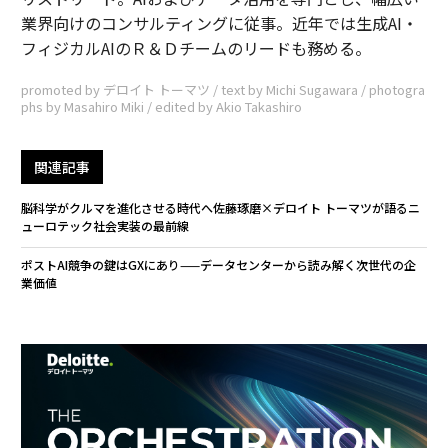
業界向けのコンサルティングに従事。近年では生成AI・
フィジカルAIのＲ＆Ｄチームのリードも務める。
promoted by デロイト トーマツ / text by Michi Sugawara / photogra
phs by Masahiro Miki / edited by Akio Takashiro
関連記事
脳科学がクルマを進化させる時代へ――佐藤琢磨×デロイト トーマツが語るニ
ューロテック社会実装の最前線
ポストAI競争の鍵はGXにあり——データセンターから読み解く次世代の企
業価値