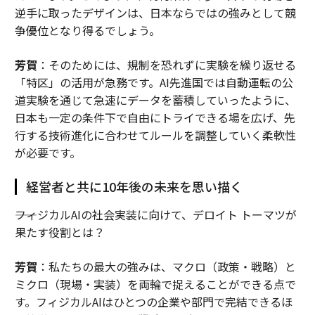
逆手に取ったデザインは、日本ならではの強みとして競
争優位となり得るでしょう。
芳賀
：そのためには、規制を恐れずに実験を繰り返せる
「特区」の活用が急務です。AI先進国では自動運転の公
道実験を通じて急速にデータを蓄積していったように、
日本も一定の条件下で自由にトライできる場を広げ、先
行する技術進化に合わせてルールを調整していく柔軟性
が必要です。
経営者と共に10年後の未来を思い描く
――フィジカルAIの社会実装に向けて、デロイト トーマツが
果たす役割とは？
芳賀
：私たちの最大の強みは、マクロ（政策・戦略）と
ミクロ（現場・実装）を両輪で捉えることができる点で
す。フィジカルAIはひとつの企業や部門で完結できるほ