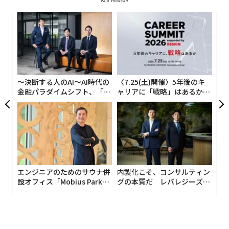
として日本にルーツがある」ということもあり、反体制
的と見なされ、家族と引き離され、行方はわからない。
義す
「
むス
─
ら
なお、北朝鮮では国家最高指導者への不忠誠行為など、
「
左右
政治犯が最も重い罪とされる。そして孫子三世代まで家
T
族が政治犯の収容所に入れられるという連帯責任制か
日
ら、1995年、ヨハンは母と幼い妹とともに強制収容所に
〜決断する人のAI〜AI時代の
〈7.25(土)開催〉5年後のキ
金融パラダイムシフト、「超
ャリアに「戦略」はあるか。
連行されてしまう。
個別化」の核心 【MUFG×ウ
トップエグゼクティブのキャ
ェルスナビ×PwC】
リアに触れる1日│CAREER S
UMMIT 2026
エンジニアのためのサウナ併
内製化こそ、コンサルティン
設オフィス「Mobius Park」
グの本質だ レバレジーズが
がオープン──タマディック
実践する、次世代ファームの
が健康経営を徹底する理由
全貌