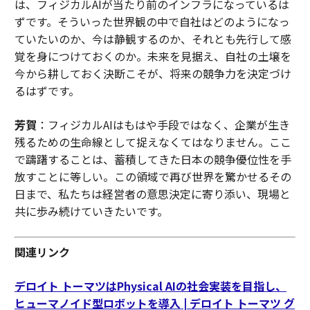
は、フィジカルAIが当たり前のインフラになっているは
ずです。そういった世界観の中で自社はどのようになっ
ていたいのか、今は静観するのか、それとも先行して感
覚を身につけておくのか。未来を見据え、自社の土壌を
今から耕しておく決断こそが、将来の競争力を決定づけ
るはずです。
芳賀
：フィジカルAIはもはや手段ではなく、企業が生き
残るための生命線として捉えなくてはなりません。ここ
で躊躇することは、蓄積してきた日本の競争優位性を手
放すことに等しい。この領域で再び世界を驚かせるその
日まで、私たちは経営者の意思決定に寄り添い、現場と
共に歩み続けていきたいです。
関連リンク
デロイト トーマツはPhysical AIの社会実装を目指し、
ヒューマノイド型ロボットを導入 | デロイト トーマツ グ