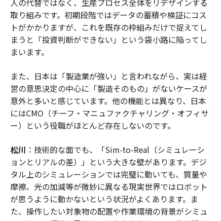
人の代替ではなく、生産プロセス全体をリデザインする
取り組みです。初期段階ではデータの蓄積や検証にコス
トがかかりますが、これを既存の枠組みだけで捉えてし
まうと「投資判断ができない」という袋小路に陥ってし
まいます。
また、日本は「製造業が強い」と言われながら、実は経
営の意思決定の中心に「製造そのもの」がないケースが
意外と多いと感じています。他の機能とは異なり、日本
にはCMO（チーフ・マニュファクチャリング・オフィサ
ー）という役職がほとんど存在しないのです。
松川
：技術的な面でも、「Sim-to-Real（シミュレーシ
ョンとリアルの差）」という大きな壁があります。デジ
タル上のシミュレーションでは完璧に動いても、質量や
摩擦、光の加減等が微妙に異なる現実世界ではロボット
が思うように動かないという状況がよくあります。ま
た、操作したい対象物の配置や作業環境の背景がシミュ