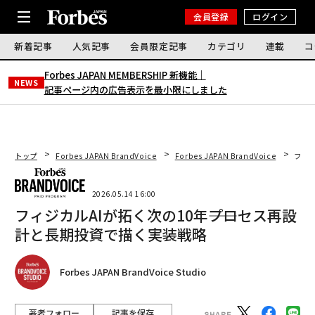
会員登録
ログイン
新着記事
人気記事
会員限定記事
カテゴリ
連載
コ
Forbes JAPAN MEMBERSHIP 新機能｜
NEWS
記事ページ内の広告表示を最小限にしました
トップ
Forbes JAPAN BrandVoice
Forbes JAPAN BrandVoice
フィジ
2026.05.14 16:00
フィジカルAIが拓く次の10年――プロセス再設
計と長期投資で描く実装戦略
Forbes JAPAN BrandVoice Studio
著者フォロー
記事を保存