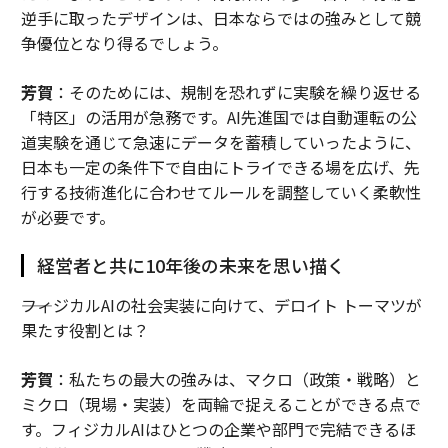
逆手に取ったデザインは、日本ならではの強みとして競
争優位となり得るでしょう。
芳賀
：そのためには、規制を恐れずに実験を繰り返せる
「特区」の活用が急務です。AI先進国では自動運転の公
道実験を通じて急速にデータを蓄積していったように、
日本も一定の条件下で自由にトライできる場を広げ、先
行する技術進化に合わせてルールを調整していく柔軟性
が必要です。
経営者と共に10年後の未来を思い描く
――フィジカルAIの社会実装に向けて、デロイト トーマツが
果たす役割とは？
芳賀
：私たちの最大の強みは、マクロ（政策・戦略）と
ミクロ（現場・実装）を両輪で捉えることができる点で
す。フィジカルAIはひとつの企業や部門で完結できるほ