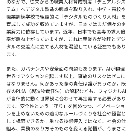
のなかで、従来からの職業人材育成制度「デュアルシス
テム」へデジタル製造の観点を取り入れ、中学・高校や
職業訓練学校で組織的に「デジタルものづくり人材」を
育成して成功を収めていますが、日本ではまだ個々の企
業努力に依存しています。近年、日本でも高専の求人倍
率が跳ね上がっていますが、これは産業界が物理とデジ
タルの交差点に立てる人材を渇望している証左でもあり
ます。
また、ガバナンスや安全面の問題もあります。AIが物理
世界でアクションを起こす以上、事故のリスクはゼロに
はなりません。何かあった際の責任は誰が負うのか。既
存のPL法（製造物責任法）の解釈なども、フィジカルAI
が自律的に動く世界観に合わせて再定義する必要があり
ます。安全性という「守り」を固めつつ、イノベーショ
ンを止めないための適切なルールづくりを社会や経営と
して構築できるか。単なる技術導入ではなく、社会の仕
組み、業務のあり方そのものを変える覚悟が、今まさに