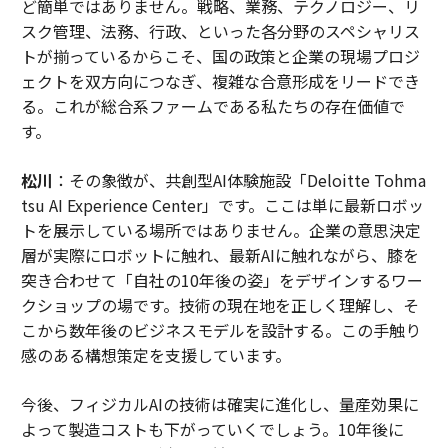
ど簡単ではありません。戦略、業務、テクノロジー、リ
スク管理、法務、行政、といった各分野のスペシャリス
トが揃っているからこそ、国の政策と企業の現場プロジ
ェクトを双方向につなぎ、複雑な合意形成をリードでき
る。これが総合系ファームである私たちの存在価値で
す。
松川
：その象徴が、共創型AI体験施設「Deloitte Tohma
tsu AI Experience Center」です。ここは単に最新ロボッ
トを展示している場所ではありません。企業の意思決定
層が実際にロボットに触れ、最新AIに触れながら、膝を
突き合わせて「自社の10年後の姿」をデザインするワー
クショップの場です。技術の現在地を正しく理解し、そ
こから数年後のビジネスモデルを設計する。この手触り
感のある構想策定を支援しています。
今後、フィジカルAIの技術は確実に進化し、量産効果に
よって製造コストも下がっていくでしょう。10年後に