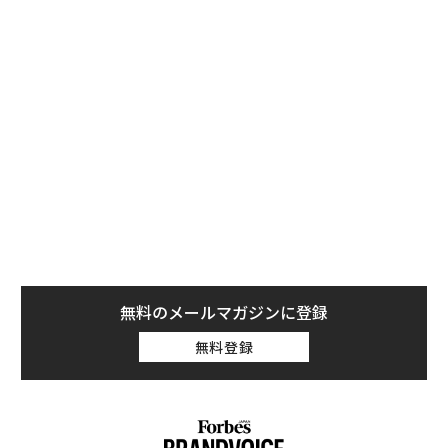
ことがある」など、トレンドの服を着たいが似合うもの
が見つけられないという声に耳を傾け、様々な商品やコ
ーディネートを、リアルなスタイルで提案するために開
発された。
無料のメールマガジンに登録
無料登録
「YU（ユウ）」スペシャルムービー