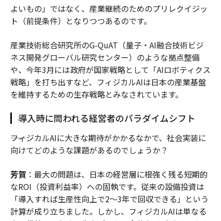
よいもの」ではなく、産業継続のためのプリレクイジッ
ト（前提条件）となりつつあるのです。
産業技術総合研究所のG-QuAT（量子・AI融合技術ビジ
ネス開発グローバル研究センター）のような拠点整備
や、今年3月には政府が国家戦略として「AIロボティクス
戦略」を打ち出すなど、フィジカルAIは日本の産業基盤
を維持するための生存戦略とみなされています。
導入時に問われる経営者のパラダイムシフト
――フィジカルAIに大きな期待がかかるなかで、社会実装に
向けてどのような課題があるのでしょうか？
芳賀
：最大の問題は、日本の経営層に根強く残る短期的
なROI（投資利益率）への固執です。従来の設備投資は
「導入すれば生産性向上で2〜3年で回収できる」という
計算が成り立ちました。しかし、フィジカルAIは単なる