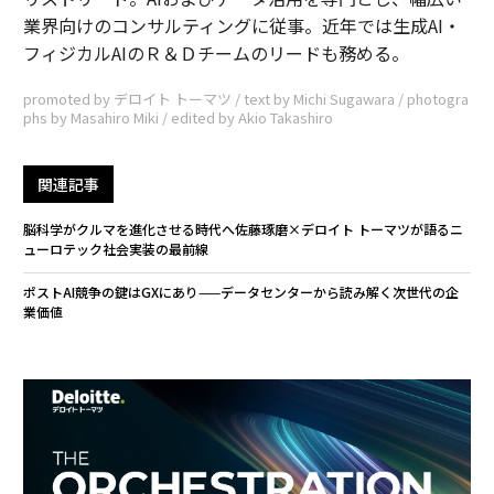
業界向けのコンサルティングに従事。近年では生成AI・
フィジカルAIのＲ＆Ｄチームのリードも務める。
promoted by デロイト トーマツ / text by Michi Sugawara / photogra
phs by Masahiro Miki / edited by Akio Takashiro
関連記事
脳科学がクルマを進化させる時代へ――佐藤琢磨×デロイト トーマツが語るニ
ューロテック社会実装の最前線
ポストAI競争の鍵はGXにあり——データセンターから読み解く次世代の企
業価値