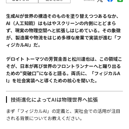
生成AIが世界の構造そのものを塗り替えつつあるなか、
AI（人工知能）はもはやスクリーンの内側にとどまら
ず、現実の物理空間へと拡張しはじめている。その象徴
が、製造業や物流をはじめ多様な産業で実装が進む「フ
ィジカルAI」だ。
デロイト トーマツの芳賀圭吾と松川達也は、この領域こ
そが、日本が再び世界のフロントランナーへと躍り出る
ための“突破口”になると語る。両氏に、「フィジカルA
I」を社会実装へと導くための核心を聞いた。
技術進化によってAIは物理世界へ拡張
――まず「フィジカルAI」の定義と、実社会での活用が注目
される背景についてお教えください。