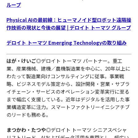
ループ
Physical AIの最前線：ヒューマノイド型ロボット遠隔操
作技術の現状と今後の展望 | デロイト トーマツ グループ
デロイト トーマツ Emerging Technologyの取り組み
はが・けいご
◎デロイト トーマツ パートナー。重工
業、産業機械、建機／農機製造業を中心に、20年以上に
わたって製造業向けコンサルティングに従事。事業戦
略、ビジネスモデル策定から、設計開発・営業・サプラ
イチェーン・サービスのオペレーション変革実行に至る
まで幅広く支援している。近年はデジタルを活用した事
業構造変革に注力。スマートファクトリーイニシアチブ
のリードも務める。
まつかわ・たつや
◎デロイト トーマツ シニアスペシャ
リストリード。AIおよびデータ活用を専門とし、幅広い