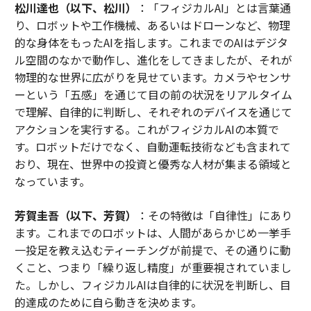
松川達也（以下、松川）
：「フィジカルAI」とは言葉通
り、ロボットや工作機械、あるいはドローンなど、物理
的な身体をもったAIを指します。これまでのAIはデジタ
ル空間のなかで動作し、進化をしてきましたが、それが
物理的な世界に広がりを見せています。カメラやセンサ
ーという「五感」を通じて目の前の状況をリアルタイム
で理解、自律的に判断し、それぞれのデバイスを通じて
アクションを実行する。これがフィジカルAIの本質で
す。ロボットだけでなく、自動運転技術なども含まれて
おり、現在、世界中の投資と優秀な人材が集まる領域と
なっています。
芳賀圭吾（以下、芳賀）
：その特徴は「自律性」にあり
ます。これまでのロボットは、人間があらかじめ一挙手
一投足を教え込むティーチングが前提で、その通りに動
くこと、つまり「繰り返し精度」が重要視されていまし
た。しかし、フィジカルAIは自律的に状況を判断し、目
的達成のために自ら動きを決めます。