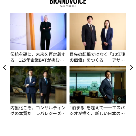
理想のモデル体型でなくても、あらゆる人々に似合う商
品や着こなしがあることを伝えるべく、第一弾の取り組
みとして、ランダムにセレクトした女性200名の身体を
〜
金
計測し、その平均データを参考に作成。名前も、英語の
個
「YOU（あなた）」が由来となっており、あらゆる人々
「
ェ
3
に親近感をもってもらいたい、また、あなたの意見から
C
誕生したバーチャルヒューマンである、という想いを込
る
めて「YU（ユウ）」と名付けられた。
伝統を礎に、未来を再定義す
目先の転職ではなく「10年後
る 125年企業BATが挑むス
の価値」をつくる──アサイ
モークレスな未来
ンの長期伴走型支援とは
今回は、2020年春夏シーズンの新商品を着こなす「YU
（ユウ）」が公開されたが、今後は様々な体型に変化し
ながら、そのカラダに合った商品や着こなしを提案す
る。
「YU（ユウ）」プロフィール
内製化こそ、コンサルティン
“泊まる”を超えて──エスパ
グの本質だ レバレジーズが
シオが描く、新しい日本のラ
実践する、次世代ファームの
グジュアリー（前編）
身長158cm。彼女が、ファッションを、もっと自由にす
全貌
る。