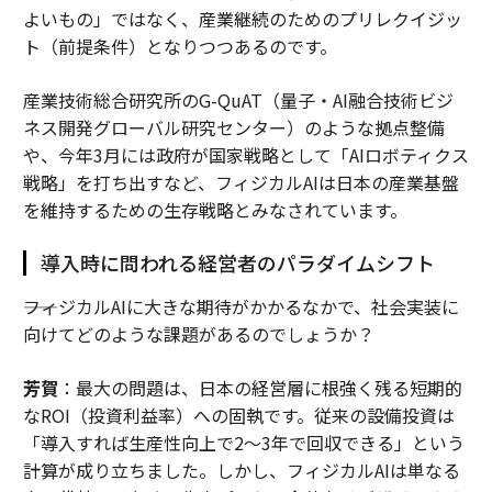
よいもの」ではなく、産業継続のためのプリレクイジッ
ト（前提条件）となりつつあるのです。
産業技術総合研究所のG-QuAT（量子・AI融合技術ビジ
ネス開発グローバル研究センター）のような拠点整備
や、今年3月には政府が国家戦略として「AIロボティクス
戦略」を打ち出すなど、フィジカルAIは日本の産業基盤
を維持するための生存戦略とみなされています。
導入時に問われる経営者のパラダイムシフト
――フィジカルAIに大きな期待がかかるなかで、社会実装に
向けてどのような課題があるのでしょうか？
芳賀
：最大の問題は、日本の経営層に根強く残る短期的
なROI（投資利益率）への固執です。従来の設備投資は
「導入すれば生産性向上で2〜3年で回収できる」という
計算が成り立ちました。しかし、フィジカルAIは単なる