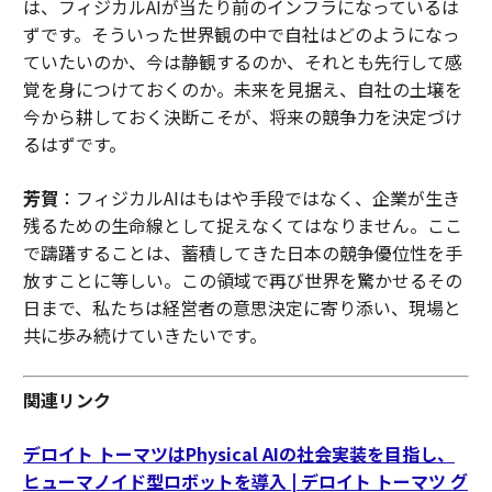
は、フィジカルAIが当たり前のインフラになっているは
ずです。そういった世界観の中で自社はどのようになっ
ていたいのか、今は静観するのか、それとも先行して感
覚を身につけておくのか。未来を見据え、自社の土壌を
今から耕しておく決断こそが、将来の競争力を決定づけ
るはずです。
芳賀
：フィジカルAIはもはや手段ではなく、企業が生き
残るための生命線として捉えなくてはなりません。ここ
で躊躇することは、蓄積してきた日本の競争優位性を手
放すことに等しい。この領域で再び世界を驚かせるその
日まで、私たちは経営者の意思決定に寄り添い、現場と
共に歩み続けていきたいです。
関連リンク
デロイト トーマツはPhysical AIの社会実装を目指し、
ヒューマノイド型ロボットを導入 | デロイト トーマツ グ