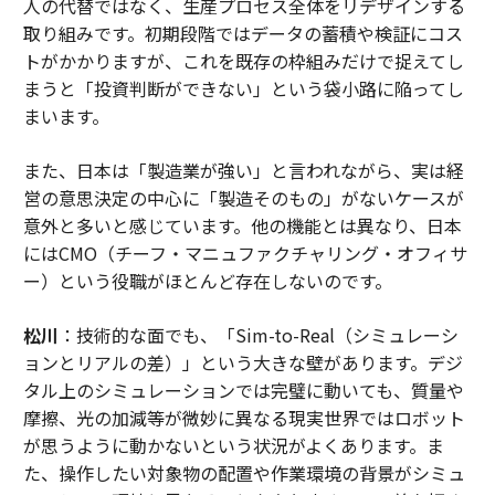
人の代替ではなく、生産プロセス全体をリデザインする
取り組みです。初期段階ではデータの蓄積や検証にコス
トがかかりますが、これを既存の枠組みだけで捉えてし
まうと「投資判断ができない」という袋小路に陥ってし
まいます。
また、日本は「製造業が強い」と言われながら、実は経
営の意思決定の中心に「製造そのもの」がないケースが
意外と多いと感じています。他の機能とは異なり、日本
にはCMO（チーフ・マニュファクチャリング・オフィサ
ー）という役職がほとんど存在しないのです。
松川
：技術的な面でも、「Sim-to-Real（シミュレーシ
ョンとリアルの差）」という大きな壁があります。デジ
タル上のシミュレーションでは完璧に動いても、質量や
摩擦、光の加減等が微妙に異なる現実世界ではロボット
が思うように動かないという状況がよくあります。ま
た、操作したい対象物の配置や作業環境の背景がシミュ