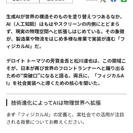
生成AIが世界の構造そのものを塗り替えつつあるなか、
AI（人工知能）はもはやスクリーンの内側にとどまら
ず、現実の物理空間へと拡張しはじめている。その象徴
が、製造業や物流をはじめ多様な産業で実装が進む「フ
ィジカルAI」だ。
デロイト トーマツの芳賀圭吾と松川達也は、この領域こ
そが、日本が再び世界のフロントランナーへと躍り出る
ための“突破口”になると語る。両氏に、「フィジカルA
I」を社会実装へと導くための核心を聞いた。
技術進化によってAIは物理世界へ拡張
――まず「フィジカルAI」の定義と、実社会での活用が注目
される背景についてお教えください。