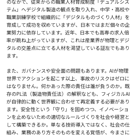
のなかで、従来からの職業人材育成制度「デュアルシス
テム」へデジタル製造の観点を取り入れ、中学・高校や
職業訓練学校で組織的に「デジタルものづくり人材」を
育成して成功を収めていますが、日本ではまだ個々の企
業努力に依存しています。近年、日本でも高専の求人倍
率が跳ね上がっていますが、これは産業界が物理とデジ
タルの交差点に立てる人材を渇望している証左でもあり
ます。
また、ガバナンスや安全面の問題もあります。AIが物理
世界でアクションを起こす以上、事故のリスクはゼロに
はなりません。何かあった際の責任は誰が負うのか。既
存のPL法（製造物責任法）の解釈なども、フィジカルAI
が自律的に動く世界観に合わせて再定義する必要があり
ます。安全性という「守り」を固めつつ、イノベーショ
ンを止めないための適切なルールづくりを社会や経営と
して構築できるか。単なる技術導入ではなく、社会の仕
組み、業務のあり方そのものを変える覚悟が、今まさに