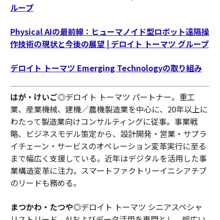
ループ
Physical AIの最前線：ヒューマノイド型ロボット遠隔操
作技術の現状と今後の展望 | デロイト トーマツ グループ
デロイト トーマツ Emerging Technologyの取り組み
はが・けいご
◎デロイト トーマツ パートナー。重工
業、産業機械、建機／農機製造業を中心に、20年以上に
わたって製造業向けコンサルティングに従事。事業戦
略、ビジネスモデル策定から、設計開発・営業・サプラ
イチェーン・サービスのオペレーション変革実行に至る
まで幅広く支援している。近年はデジタルを活用した事
業構造変革に注力。スマートファクトリーイニシアチブ
のリードも務める。
まつかわ・たつや
◎デロイト トーマツ シニアスペシャ
リストリード。AIおよびデータ活用を専門とし、幅広い