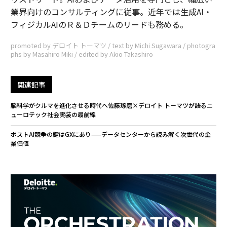
業界向けのコンサルティングに従事。近年では生成AI・
フィジカルAIのＲ＆Ｄチームのリードも務める。
promoted by デロイト トーマツ / text by Michi Sugawara / photogra
phs by Masahiro Miki / edited by Akio Takashiro
関連記事
脳科学がクルマを進化させる時代へ――佐藤琢磨×デロイト トーマツが語るニ
ューロテック社会実装の最前線
ポストAI競争の鍵はGXにあり——データセンターから読み解く次世代の企
業価値