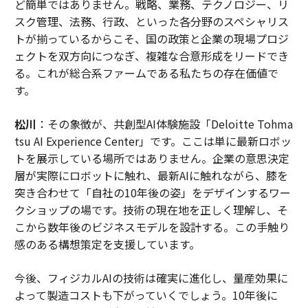
ど簡単ではありません。戦略、業務、テクノロジー、リ
スク管理、法務、行政、といった各分野のスペシャリス
トが揃っているからこそ、国の政策と企業の現場プロジ
ェクトを双方向につなぎ、複雑な合意形成をリードでき
る。これが総合系ファームである私たちの存在価値で
す。
松川
：その象徴が、共創型AI体験施設「Deloitte Tohma
tsu AI Experience Center」です。ここは単に最新ロボッ
トを展示している場所ではありません。企業の意思決定
層が実際にロボットに触れ、最新AIに触れながら、膝を
突き合わせて「自社の10年後の姿」をデザインするワー
クショップの場です。技術の現在地を正しく理解し、そ
こから数年後のビジネスモデルを設計する。この手触り
感のある構想策定を支援しています。
今後、フィジカルAIの技術は確実に進化し、量産効果に
よって製造コストも下がっていくでしょう。10年後に