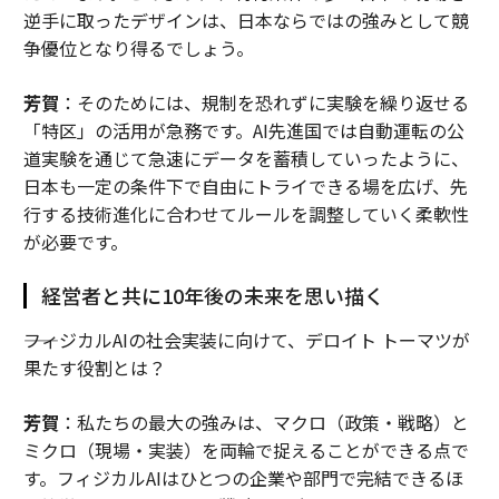
逆手に取ったデザインは、日本ならではの強みとして競
争優位となり得るでしょう。
芳賀
：そのためには、規制を恐れずに実験を繰り返せる
「特区」の活用が急務です。AI先進国では自動運転の公
道実験を通じて急速にデータを蓄積していったように、
日本も一定の条件下で自由にトライできる場を広げ、先
行する技術進化に合わせてルールを調整していく柔軟性
が必要です。
経営者と共に10年後の未来を思い描く
――フィジカルAIの社会実装に向けて、デロイト トーマツが
果たす役割とは？
芳賀
：私たちの最大の強みは、マクロ（政策・戦略）と
ミクロ（現場・実装）を両輪で捉えることができる点で
す。フィジカルAIはひとつの企業や部門で完結できるほ