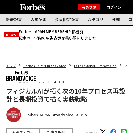
会員登録
ログイン
新着記事
人気記事
会員限定記事
カテゴリ
連載
コ
Forbes JAPAN MEMBERSHIP 新機能｜
NEWS
記事ページ内の広告表示を最小限にしました
トップ
Forbes JAPAN BrandVoice
Forbes JAPAN BrandVoice
フィジ
2026.05.14 16:00
フィジカルAIが拓く次の10年――プロセス再設
計と長期投資で描く実装戦略
Forbes JAPAN BrandVoice Studio
著者フォロー
記事を保存