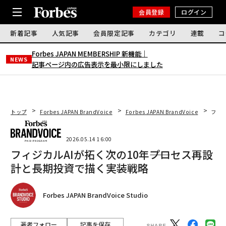
会員登録
ログイン
新着記事
人気記事
会員限定記事
カテゴリ
連載
コ
Forbes JAPAN MEMBERSHIP 新機能｜
NEWS
記事ページ内の広告表示を最小限にしました
トップ
Forbes JAPAN BrandVoice
Forbes JAPAN BrandVoice
フィジ
2026.05.14 16:00
フィジカルAIが拓く次の10年――プロセス再設
計と長期投資で描く実装戦略
Forbes JAPAN BrandVoice Studio
著者フォロー
記事を保存