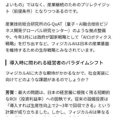
よいもの」ではなく、産業継続のためのプリレクイジッ
ト（前提条件）となりつつあるのです。
産業技術総合研究所のG-QuAT（量子・AI融合技術ビジ
ネス開発グローバル研究センター）のような拠点整備
や、今年3月には政府が国家戦略として「AIロボティクス
戦略」を打ち出すなど、フィジカルAIは日本の産業基盤
を維持するための生存戦略とみなされています。
導入時に問われる経営者のパラダイムシフト
――フィジカルAIに大きな期待がかかるなかで、社会実装に
向けてどのような課題があるのでしょうか？
芳賀
：最大の問題は、日本の経営層に根強く残る短期的
なROI（投資利益率）への固執です。従来の設備投資は
「導入すれば生産性向上で2〜3年で回収できる」という
計算が成り立ちました。しかし、フィジカルAIは単なる