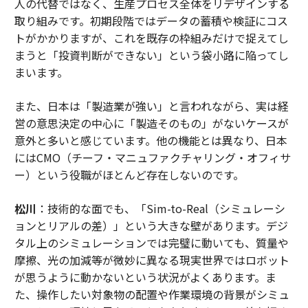
人の代替ではなく、生産プロセス全体をリデザインする
取り組みです。初期段階ではデータの蓄積や検証にコス
トがかかりますが、これを既存の枠組みだけで捉えてし
まうと「投資判断ができない」という袋小路に陥ってし
まいます。
また、日本は「製造業が強い」と言われながら、実は経
営の意思決定の中心に「製造そのもの」がないケースが
意外と多いと感じています。他の機能とは異なり、日本
にはCMO（チーフ・マニュファクチャリング・オフィサ
ー）という役職がほとんど存在しないのです。
松川
：技術的な面でも、「Sim-to-Real（シミュレーシ
ョンとリアルの差）」という大きな壁があります。デジ
タル上のシミュレーションでは完璧に動いても、質量や
摩擦、光の加減等が微妙に異なる現実世界ではロボット
が思うように動かないという状況がよくあります。ま
た、操作したい対象物の配置や作業環境の背景がシミュ