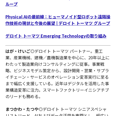
ループ
Physical AIの最前線：ヒューマノイド型ロボット遠隔操
作技術の現状と今後の展望 | デロイト トーマツ グループ
デロイト トーマツ Emerging Technologyの取り組み
はが・けいご
◎デロイト トーマツ パートナー。重工
業、産業機械、建機／農機製造業を中心に、20年以上に
わたって製造業向けコンサルティングに従事。事業戦
略、ビジネスモデル策定から、設計開発・営業・サプラ
イチェーン・サービスのオペレーション変革実行に至る
まで幅広く支援している。近年はデジタルを活用した事
業構造変革に注力。スマートファクトリーイニシアチブ
のリードも務める。
まつかわ・たつや
◎デロイト トーマツ シニアスペシャ
リストリード。AIおよびデータ活用を専門とし、幅広い