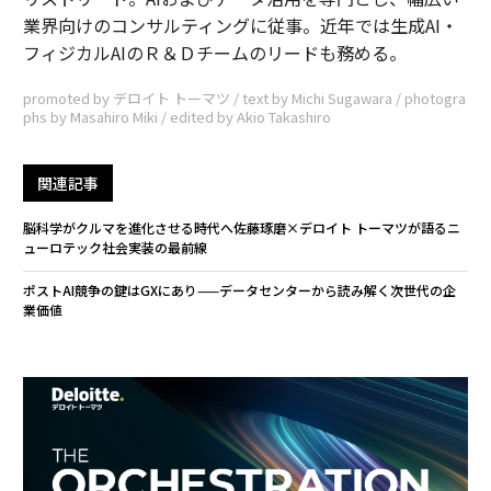
業界向けのコンサルティングに従事。近年では生成AI・
フィジカルAIのＲ＆Ｄチームのリードも務める。
promoted by デロイト トーマツ / text by Michi Sugawara / photogra
phs by Masahiro Miki / edited by Akio Takashiro
関連記事
脳科学がクルマを進化させる時代へ――佐藤琢磨×デロイト トーマツが語るニ
ューロテック社会実装の最前線
ポストAI競争の鍵はGXにあり——データセンターから読み解く次世代の企
業価値