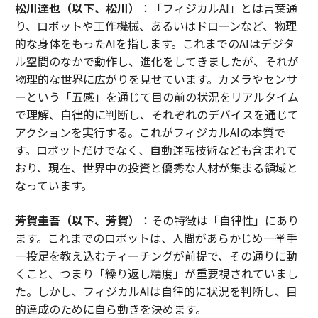
松川達也（以下、松川）
：「フィジカルAI」とは言葉通
り、ロボットや工作機械、あるいはドローンなど、物理
的な身体をもったAIを指します。これまでのAIはデジタ
ル空間のなかで動作し、進化をしてきましたが、それが
物理的な世界に広がりを見せています。カメラやセンサ
ーという「五感」を通じて目の前の状況をリアルタイム
で理解、自律的に判断し、それぞれのデバイスを通じて
アクションを実行する。これがフィジカルAIの本質で
す。ロボットだけでなく、自動運転技術なども含まれて
おり、現在、世界中の投資と優秀な人材が集まる領域と
なっています。
芳賀圭吾（以下、芳賀）
：その特徴は「自律性」にあり
ます。これまでのロボットは、人間があらかじめ一挙手
一投足を教え込むティーチングが前提で、その通りに動
くこと、つまり「繰り返し精度」が重要視されていまし
た。しかし、フィジカルAIは自律的に状況を判断し、目
的達成のために自ら動きを決めます。