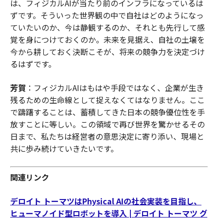
は、フィジカルAIが当たり前のインフラになっているは
ずです。そういった世界観の中で自社はどのようになっ
ていたいのか、今は静観するのか、それとも先行して感
覚を身につけておくのか。未来を見据え、自社の土壌を
今から耕しておく決断こそが、将来の競争力を決定づけ
るはずです。
芳賀
：フィジカルAIはもはや手段ではなく、企業が生き
残るための生命線として捉えなくてはなりません。ここ
で躊躇することは、蓄積してきた日本の競争優位性を手
放すことに等しい。この領域で再び世界を驚かせるその
日まで、私たちは経営者の意思決定に寄り添い、現場と
共に歩み続けていきたいです。
関連リンク
デロイト トーマツはPhysical AIの社会実装を目指し、
ヒューマノイド型ロボットを導入 | デロイト トーマツ グ