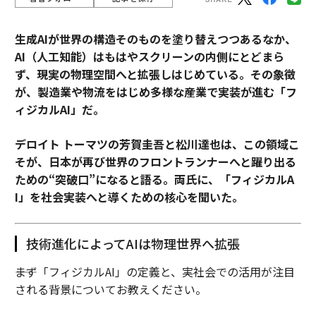
生成AIが世界の構造そのものを塗り替えつつあるなか、
AI（人工知能）はもはやスクリーンの内側にとどまら
ず、現実の物理空間へと拡張しはじめている。その象徴
が、製造業や物流をはじめ多様な産業で実装が進む「フ
ィジカルAI」だ。
デロイト トーマツの芳賀圭吾と松川達也は、この領域こ
そが、日本が再び世界のフロントランナーへと躍り出る
ための“突破口”になると語る。両氏に、「フィジカルA
I」を社会実装へと導くための核心を聞いた。
技術進化によってAIは物理世界へ拡張
――まず「フィジカルAI」の定義と、実社会での活用が注目
される背景についてお教えください。