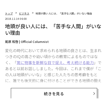
トップ
ビジネス
地頭が良い人には、「苦手な人間」がいない理由
2018.12.14 06:00
地頭が良い人には、「苦手な人間」がいな
い理由
尾原 和啓 | Official Columnist
変化の時代において求められる地頭の良さとは、生まれ
つきのIQの高さや幼い頃からの教育によるものではな
く、「
常に物事を新鮮な目で捉え、考え続ける能力
」で
あると以前お話ししました。今回は、これまで僕が「こ
の人は地頭がいいな」と感じた人たちの思考癖をもと
に、誰でも後天的に身に付けることができる地頭の鍛え
方をご紹介します。
続きを見る
そもそも、地頭がいい人の思考癖とはどんなものでしょ
うか。一言で言うと、「ある2つの物事に対して、抽象