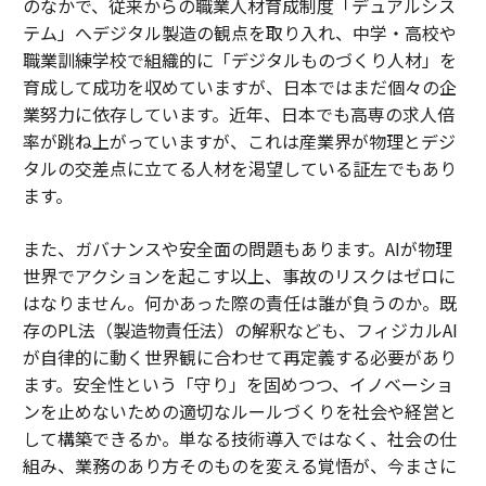
のなかで、従来からの職業人材育成制度「デュアルシス
テム」へデジタル製造の観点を取り入れ、中学・高校や
職業訓練学校で組織的に「デジタルものづくり人材」を
育成して成功を収めていますが、日本ではまだ個々の企
業努力に依存しています。近年、日本でも高専の求人倍
率が跳ね上がっていますが、これは産業界が物理とデジ
タルの交差点に立てる人材を渇望している証左でもあり
ます。
また、ガバナンスや安全面の問題もあります。AIが物理
世界でアクションを起こす以上、事故のリスクはゼロに
はなりません。何かあった際の責任は誰が負うのか。既
存のPL法（製造物責任法）の解釈なども、フィジカルAI
が自律的に動く世界観に合わせて再定義する必要があり
ます。安全性という「守り」を固めつつ、イノベーショ
ンを止めないための適切なルールづくりを社会や経営と
して構築できるか。単なる技術導入ではなく、社会の仕
組み、業務のあり方そのものを変える覚悟が、今まさに