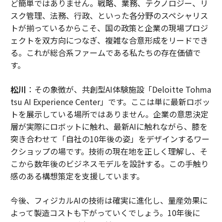
ど簡単ではありません。戦略、業務、テクノロジー、リ
スク管理、法務、行政、といった各分野のスペシャリス
トが揃っているからこそ、国の政策と企業の現場プロジ
ェクトを双方向につなぎ、複雑な合意形成をリードでき
る。これが総合系ファームである私たちの存在価値で
す。
松川
：その象徴が、共創型AI体験施設「Deloitte Tohma
tsu AI Experience Center」です。ここは単に最新ロボッ
トを展示している場所ではありません。企業の意思決定
層が実際にロボットに触れ、最新AIに触れながら、膝を
突き合わせて「自社の10年後の姿」をデザインするワー
クショップの場です。技術の現在地を正しく理解し、そ
こから数年後のビジネスモデルを設計する。この手触り
感のある構想策定を支援しています。
今後、フィジカルAIの技術は確実に進化し、量産効果に
よって製造コストも下がっていくでしょう。10年後に