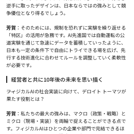
逆手に取ったデザインは、日本ならではの強みとして競
争優位となり得るでしょう。
芳賀
：そのためには、規制を恐れずに実験を繰り返せる
「特区」の活用が急務です。AI先進国では自動運転の公
道実験を通じて急速にデータを蓄積していったように、
日本も一定の条件下で自由にトライできる場を広げ、先
行する技術進化に合わせてルールを調整していく柔軟性
が必要です。
経営者と共に10年後の未来を思い描く
――フィジカルAIの社会実装に向けて、デロイト トーマツが
果たす役割とは？
芳賀
：私たちの最大の強みは、マクロ（政策・戦略）と
ミクロ（現場・実装）を両輪で捉えることができる点で
す。フィジカルAIはひとつの企業や部門で完結できるほ