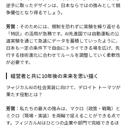
逆手に取ったデザインは、日本ならではの強みとして競
争優位となり得るでしょう。
芳賀
：そのためには、規制を恐れずに実験を繰り返せる
「特区」の活用が急務です。AI先進国では自動運転の公
道実験を通じて急速にデータを蓄積していったように、
日本も一定の条件下で自由にトライできる場を広げ、先
行する技術進化に合わせてルールを調整していく柔軟性
が必要です。
経営者と共に10年後の未来を思い描く
――フィジカルAIの社会実装に向けて、デロイト トーマツが
果たす役割とは？
芳賀
：私たちの最大の強みは、マクロ（政策・戦略）と
ミクロ（現場・実装）を両輪で捉えることができる点で
す。フィジカルAIはひとつの企業や部門で完結できるほ