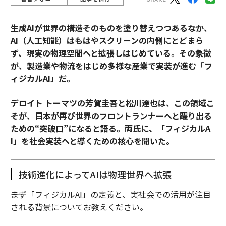
生成AIが世界の構造そのものを塗り替えつつあるなか、
AI（人工知能）はもはやスクリーンの内側にとどまら
ず、現実の物理空間へと拡張しはじめている。その象徴
が、製造業や物流をはじめ多様な産業で実装が進む「フ
ィジカルAI」だ。
デロイト トーマツの芳賀圭吾と松川達也は、この領域こ
そが、日本が再び世界のフロントランナーへと躍り出る
ための“突破口”になると語る。両氏に、「フィジカルA
I」を社会実装へと導くための核心を聞いた。
技術進化によってAIは物理世界へ拡張
――まず「フィジカルAI」の定義と、実社会での活用が注目
される背景についてお教えください。