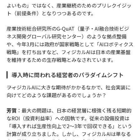
よいもの」ではなく、産業継続のためのプリレクイジッ
ト（前提条件）となりつつあるのです。
産業技術総合研究所のG-QuAT（量子・AI融合技術ビジ
ネス開発グローバル研究センター）のような拠点整備
や、今年3月には政府が国家戦略として「AIロボティクス
戦略」を打ち出すなど、フィジカルAIは日本の産業基盤
を維持するための生存戦略とみなされています。
導入時に問われる経営者のパラダイムシフト
――フィジカルAIに大きな期待がかかるなかで、社会実装に
向けてどのような課題があるのでしょうか？
芳賀
：最大の問題は、日本の経営層に根強く残る短期的
なROI（投資利益率）への固執です。従来の設備投資は
「導入すれば生産性向上で2〜3年で回収できる」という
計算が成り立ちました。しかし、フィジカルAIは単なる