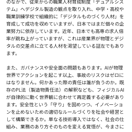
のなかで、従来からの職業人材育成制度「デュアルシス
テム」へデジタル製造の観点を取り入れ、中学・高校や
職業訓練学校で組織的に「デジタルものづくり人材」を
育成して成功を収めていますが、日本ではまだ個々の企
業努力に依存しています。近年、日本でも高専の求人倍
率が跳ね上がっていますが、これは産業界が物理とデジ
タルの交差点に立てる人材を渇望している証左でもあり
ます。
また、ガバナンスや安全面の問題もあります。AIが物理
世界でアクションを起こす以上、事故のリスクはゼロに
はなりません。何かあった際の責任は誰が負うのか。既
存のPL法（製造物責任法）の解釈なども、フィジカルAI
が自律的に動く世界観に合わせて再定義する必要があり
ます。安全性という「守り」を固めつつ、イノベーショ
ンを止めないための適切なルールづくりを社会や経営と
して構築できるか。単なる技術導入ではなく、社会の仕
組み、業務のあり方そのものを変える覚悟が、今まさに