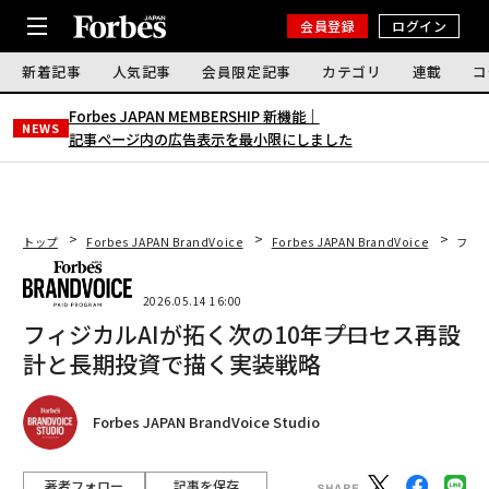
会員登録
ログイン
新着記事
人気記事
会員限定記事
カテゴリ
連載
コ
Forbes JAPAN MEMBERSHIP 新機能｜
NEWS
記事ページ内の広告表示を最小限にしました
トップ
Forbes JAPAN BrandVoice
Forbes JAPAN BrandVoice
フィジ
2026.05.14 16:00
フィジカルAIが拓く次の10年――プロセス再設
計と長期投資で描く実装戦略
Forbes JAPAN BrandVoice Studio
著者フォロー
記事を保存