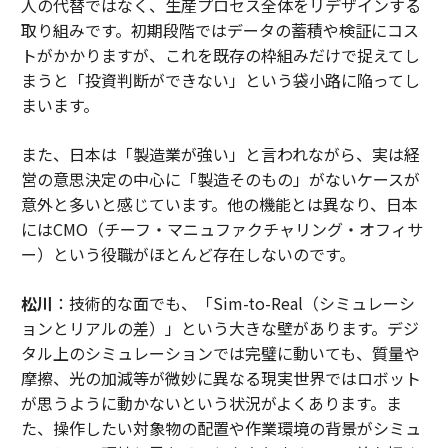
人の代替ではなく、生産プロセス全体をリデザインする
取り組みです。初期段階ではデータの蓄積や検証にコス
トがかかりますが、これを既存の枠組みだけで捉えてし
まうと「投資判断ができない」という袋小路に陥ってし
まいます。
また、日本は「製造業が強い」と言われながら、実は経
営の意思決定の中心に「製造そのもの」がないケースが
意外と多いと感じています。他の機能とは異なり、日本
にはCMO（チーフ・マニュファクチャリング・オフィサ
ー）という役職がほとんど存在しないのです。
松川
：技術的な面でも、「Sim-to-Real（シミュレーシ
ョンとリアルの差）」という大きな壁があります。デジ
タル上のシミュレーションでは完璧に動いても、質量や
摩擦、光の加減等が微妙に異なる現実世界ではロボット
が思うように動かないという状況がよくあります。ま
た、操作したい対象物の配置や作業環境の背景がシミュ