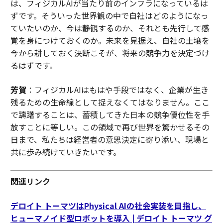
は、フィジカルAIが当たり前のインフラになっているは
ずです。そういった世界観の中で自社はどのようになっ
ていたいのか、今は静観するのか、それとも先行して感
覚を身につけておくのか。未来を見据え、自社の土壌を
今から耕しておく決断こそが、将来の競争力を決定づけ
るはずです。
芳賀
：フィジカルAIはもはや手段ではなく、企業が生き
残るための生命線として捉えなくてはなりません。ここ
で躊躇することは、蓄積してきた日本の競争優位性を手
放すことに等しい。この領域で再び世界を驚かせるその
日まで、私たちは経営者の意思決定に寄り添い、現場と
共に歩み続けていきたいです。
関連リンク
デロイト トーマツはPhysical AIの社会実装を目指し、
ヒューマノイド型ロボットを導入 | デロイト トーマツ グ