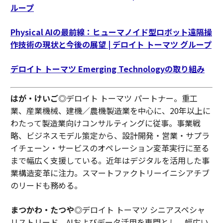
ループ
Physical AIの最前線：ヒューマノイド型ロボット遠隔操
作技術の現状と今後の展望 | デロイト トーマツ グループ
デロイト トーマツ Emerging Technologyの取り組み
はが・けいご
◎デロイト トーマツ パートナー。重工
業、産業機械、建機／農機製造業を中心に、20年以上に
わたって製造業向けコンサルティングに従事。事業戦
略、ビジネスモデル策定から、設計開発・営業・サプラ
イチェーン・サービスのオペレーション変革実行に至る
まで幅広く支援している。近年はデジタルを活用した事
業構造変革に注力。スマートファクトリーイニシアチブ
のリードも務める。
まつかわ・たつや
◎デロイト トーマツ シニアスペシャ
リストリード。AIおよびデータ活用を専門とし、幅広い