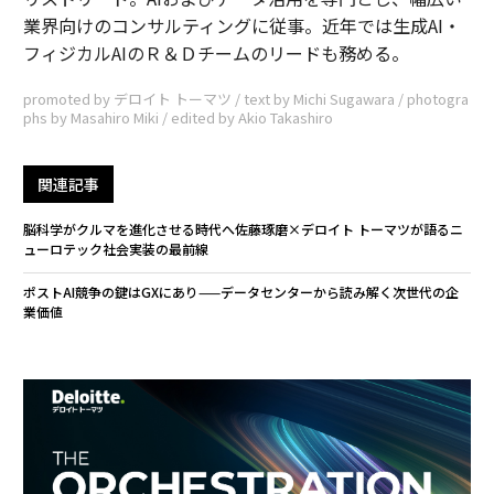
業界向けのコンサルティングに従事。近年では生成AI・
フィジカルAIのＲ＆Ｄチームのリードも務める。
promoted by デロイト トーマツ / text by Michi Sugawara / photogra
phs by Masahiro Miki / edited by Akio Takashiro
関連記事
脳科学がクルマを進化させる時代へ――佐藤琢磨×デロイト トーマツが語るニ
ューロテック社会実装の最前線
ポストAI競争の鍵はGXにあり——データセンターから読み解く次世代の企
業価値