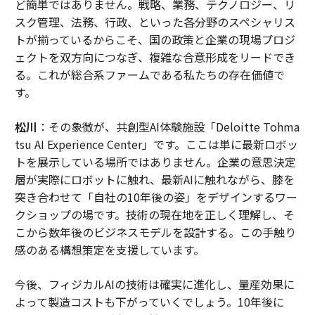
ど簡単ではありません。戦略、業務、テクノロジー、リ
スク管理、法務、行政、といった各分野のスペシャリス
トが揃っているからこそ、国の政策と企業の現場プロジ
ェクトを双方向につなぎ、複雑な合意形成をリードでき
る。これが総合系ファームである私たちの存在価値で
す。
松川
：その象徴が、共創型AI体験施設「Deloitte Tohma
tsu AI Experience Center」です。ここは単に最新ロボッ
トを展示している場所ではありません。企業の意思決定
層が実際にロボットに触れ、最新AIに触れながら、膝を
突き合わせて「自社の10年後の姿」をデザインするワー
クショップの場です。技術の現在地を正しく理解し、そ
こから数年後のビジネスモデルを設計する。この手触り
感のある構想策定を支援しています。
今後、フィジカルAIの技術は確実に進化し、量産効果に
よって製造コストも下がっていくでしょう。10年後に