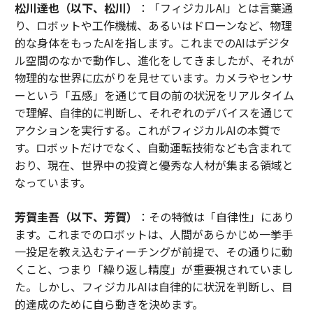
松川達也（以下、松川）
：「フィジカルAI」とは言葉通
り、ロボットや工作機械、あるいはドローンなど、物理
的な身体をもったAIを指します。これまでのAIはデジタ
ル空間のなかで動作し、進化をしてきましたが、それが
物理的な世界に広がりを見せています。カメラやセンサ
ーという「五感」を通じて目の前の状況をリアルタイム
で理解、自律的に判断し、それぞれのデバイスを通じて
アクションを実行する。これがフィジカルAIの本質で
す。ロボットだけでなく、自動運転技術なども含まれて
おり、現在、世界中の投資と優秀な人材が集まる領域と
なっています。
芳賀圭吾（以下、芳賀）
：その特徴は「自律性」にあり
ます。これまでのロボットは、人間があらかじめ一挙手
一投足を教え込むティーチングが前提で、その通りに動
くこと、つまり「繰り返し精度」が重要視されていまし
た。しかし、フィジカルAIは自律的に状況を判断し、目
的達成のために自ら動きを決めます。