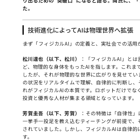
り出るための“突破口”になると語る。両氏に、「
た。
技術進化によってAIは物理世界へ拡張
――まず「フィジカルAI」の定義と、実社会での活
松川達也（以下、松川）
：「フィジカルAI」と
ど、物理的な身体をもったAIを指します。これま
したが、それが物理的な世界に広がりを見せてい
の状況をリアルタイムで理解、自律的に判断し、
れがフィジカルAIの本質です。ロボットだけで
投資と優秀な人材が集まる領域となっています。
芳賀圭吾（以下、芳賀）
：その特徴は「自律性」
一挙手一投足を教え込むティーチングが前提で、
されていました。しかし、フィジカルAIは自律
す。