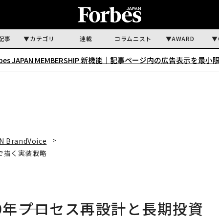
記事
カテゴリ
連載
コラムニスト
AWARD
rbes JAPAN MEMBERSHIP 新機能｜
記事ページ内の広告表示を最小
N BrandVoice
資で描く実装戦略
0年――プロセス再設計と長期投資