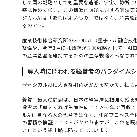
して国の戦略としても重要な造船、宇宙、防衛と
感は極めて強い。この構造的課題に対する解決策
ジカルAIは「あればよいもの」ではなく、産業
るのです。
産業技術総合研究所のG-QuAT（量子・AI融
整備や、今年3月には政府が国家戦略として「AI
の産業基盤を維持するための生存戦略とみなされ
導入時に問われる経営者のパラダイムシ
――フィジカルAIに大きな期待がかかるなかで、
芳賀
：最大の問題は、日本の経営層に根強く残る短
投資は「導入すれば生産性向上で2〜3年で回収
ルAIは単なる人の代替ではなく、生産プロセス
の蓄積や検証にコストがかかりますが、これを既
い」という袋小路に陥ってしまいます。