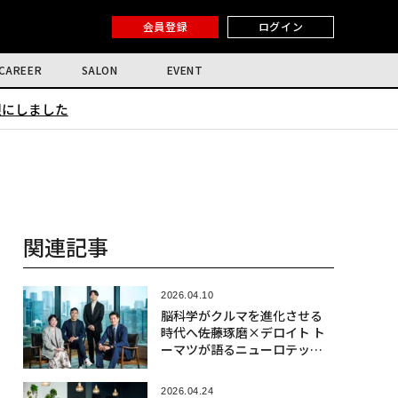
会員登録
ログイン
CAREER
SALON
EVENT
限にしました
関連記事
2026.04.10
脳科学がクルマを進化させる
時代へ――佐藤琢磨×デロイト ト
ーマツが語るニューロテック
社会実装の最前線
2026.04.24