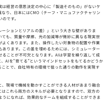
実は経営の意思決定の中心に「製造そのもの」がないケ
異なり、日本にはCMO（チーフ・マニュファクチャリン
いのです。
シミュレーションとリアルの差）」という大きな壁がありま
いても、質量や摩擦、光の加減等が微妙に異なる現実世
がよくあります。また、操作したい対象物の配置や作業
もあります。この差を埋めるためには、シミュレーター
せることが不可欠となります。AIは学習を繰り返して成
に、AIを"育てる"というマインドセットをもてるかどうか
げることで、自社特有の環境で狙った通りの動作を実現す
材と、現場で機械を動かすことができる人材があまり融合
うにはこれら両方のスキルが必要となりますので、双方の
ようになれば、効果的なチームを組成することができま