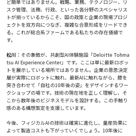
ど簡単ではありません。戦略、業務、テクノロジー、リ
スク管理、法務、行政、といった各分野のスペシャリス
トが揃っているからこそ、国の政策と企業の現場プロジ
ェクトを双方向につなぎ、複雑な合意形成をリードでき
る。これが総合系ファームである私たちの存在価値で
す。
松川
：その象徴が、共創型AI体験施設「Deloitte Tohma
tsu AI Experience Center」です。ここは単に最新ロボッ
トを展示している場所ではありません。企業の意思決定
層が実際にロボットに触れ、最新AIに触れながら、膝を
突き合わせて「自社の10年後の姿」をデザインするワー
クショップの場です。技術の現在地を正しく理解し、そ
こから数年後のビジネスモデルを設計する。この手触り
感のある構想策定を支援しています。
今後、フィジカルAIの技術は確実に進化し、量産効果に
よって製造コストも下がっていくでしょう。10年後に