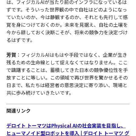
は、フィジカルAIが当たり前のインフラになっているは
ずです。そういった世界観の中で自社はどのようになっ
ていたいのか、今は静観するのか、それとも先行して感
覚を身につけておくのか。未来を見据え、自社の土壌を
今から耕しておく決断こそが、将来の競争力を決定づけ
るはずです。
芳賀
：フィジカルAIはもはや手段ではなく、企業が生き
残るための生命線として捉えなくてはなりません。ここ
で躊躇することは、蓄積してきた日本の競争優位性を手
放すことに等しい。この領域で再び世界を驚かせるその
日まで、私たちは経営者の意思決定に寄り添い、現場と
共に歩み続けていきたいです。
関連リンク
デロイト トーマツはPhysical AIの社会実装を目指し、
ヒューマノイド型ロボットを導入 | デロイト トーマツ グ