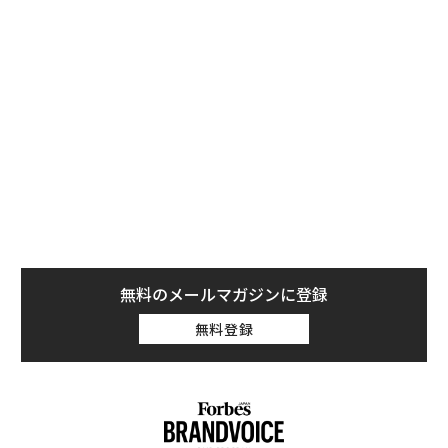
またはそれ以下になってしまうモデルもある。
中古車情報サイトのアイシーカーズ・ドットコム（iSee
Cars.com）はこのほど、2015年8月1日から今年7月31日
までに売買された1,400万台を超える新車・中古車（販
売、リース契約を含む）について調査を実施。2015年、
2016年モデルのうち、購入から一年で最も大きく再販価
値が下がった12モデルを特定した（売買された台数が25
0台未満のモデルは対象外とした）。
無料のメールマガジンに登録
無料登録