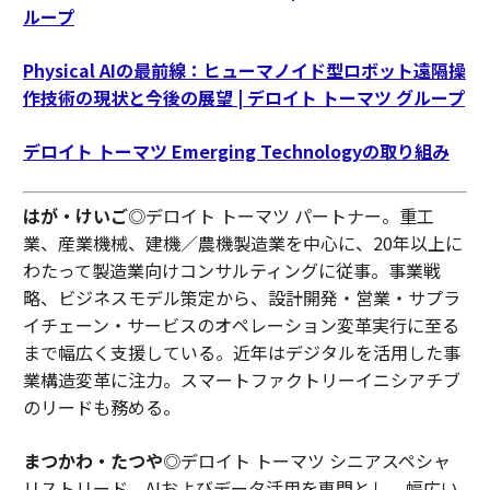
ループ
Physical AIの最前線：ヒューマノイド型ロボット遠隔操
作技術の現状と今後の展望 | デロイト トーマツ グループ
デロイト トーマツ Emerging Technologyの取り組み
はが・けいご
◎デロイト トーマツ パートナー。重工
業、産業機械、建機／農機製造業を中心に、20年以上に
わたって製造業向けコンサルティングに従事。事業戦
略、ビジネスモデル策定から、設計開発・営業・サプラ
イチェーン・サービスのオペレーション変革実行に至る
まで幅広く支援している。近年はデジタルを活用した事
業構造変革に注力。スマートファクトリーイニシアチブ
のリードも務める。
まつかわ・たつや
◎デロイト トーマツ シニアスペシャ
リストリード。AIおよびデータ活用を専門とし、幅広い