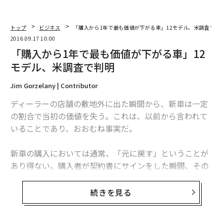
トップ
ビジネス
「購入から1年で最も価値が下がる車」12モデル、米調査で判
2016.09.17 10:00
「購入から1年で最も価値が下がる車」12
モデル、米調査で判明
Jim Gorzelany | Contributor
ディーラーの店舗の敷地外に出た瞬間から、新車は一定
の割合で当初の価値を失う。これは、以前から言われて
いることであり、おおむね事実だ。
新車の購入においては通常、「元に戻す」ということが
あり得ない。購入者が契約書にサインをした瞬間、その
車は良くも悪くも「中古車」となり、その後一年の間に
最も大きく価値を減じることになる。この間に価値が減
続きを見る
少する割合は、一般的には約21％とされる。買い手にと
っては、この割合でも十分な痛手だが、中には3分の1、