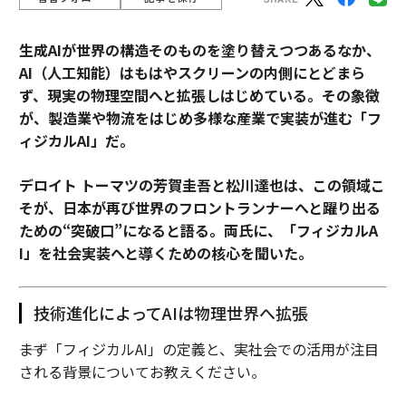
生成AIが世界の構造そのものを塗り替えつつあるなか、
AI（人工知能）はもはやスクリーンの内側にとどまら
ず、現実の物理空間へと拡張しはじめている。その象徴
が、製造業や物流をはじめ多様な産業で実装が進む「フ
ィジカルAI」だ。
デロイト トーマツの芳賀圭吾と松川達也は、この領域こ
そが、日本が再び世界のフロントランナーへと躍り出る
ための“突破口”になると語る。両氏に、「フィジカルA
I」を社会実装へと導くための核心を聞いた。
技術進化によってAIは物理世界へ拡張
――まず「フィジカルAI」の定義と、実社会での活用が注目
される背景についてお教えください。