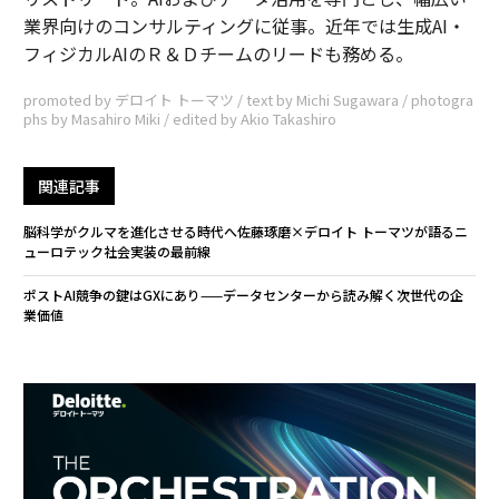
業界向けのコンサルティングに従事。近年では生成AI・
フィジカルAIのＲ＆Ｄチームのリードも務める。
promoted by デロイト トーマツ / text by Michi Sugawara / photogra
phs by Masahiro Miki / edited by Akio Takashiro
関連記事
脳科学がクルマを進化させる時代へ――佐藤琢磨×デロイト トーマツが語るニ
ューロテック社会実装の最前線
ポストAI競争の鍵はGXにあり——データセンターから読み解く次世代の企
業価値