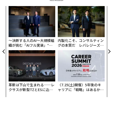
パシ
パ
ラグ
技
無
「
防
─
ら
〜決断する人のAI〜大規模組
内製化こそ、コンサルティン
織が挑む「AIフル実装」“使
グの本質だ レバレジーズが
う”企業から“動く”企業へ【N
実践する、次世代ファームの
TTドコモビジネス×PwC】
全貌
革新は下山で生まれる──レ
〈7.25(土)開催〉5年後のキ
クサスが新型TZとESに込め
ャリアに「戦略」はあるか。
た「DISCOVER」の哲学
トップエグゼクティブのキャ
リアに触れる1日│CAREER S
UMMIT 2026
編集 = 木内涼子