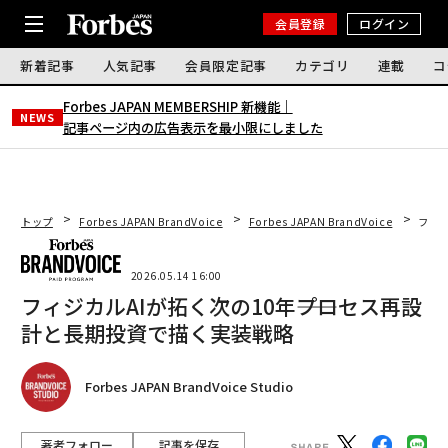
会員登録
ログイン
新着記事
人気記事
会員限定記事
カテゴリ
連載
コ
Forbes JAPAN MEMBERSHIP 新機能｜
NEWS
記事ページ内の広告表示を最小限にしました
トップ
Forbes JAPAN BrandVoice
Forbes JAPAN BrandVoice
フィジ
2026.05.14 16:00
フィジカルAIが拓く次の10年――プロセス再設
計と長期投資で描く実装戦略
Forbes JAPAN BrandVoice Studio
著者フォロー
記事を保存