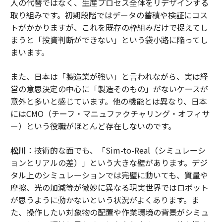
人の代替ではなく、生産プロセス全体をリデザインする
取り組みです。初期段階ではデータの蓄積や検証にコス
トがかかりますが、これを既存の枠組みだけで捉えてし
まうと「投資判断ができない」という袋小路に陥ってし
まいます。
また、日本は「製造業が強い」と言われながら、実は経
営の意思決定の中心に「製造そのもの」がないケースが
意外と多いと感じています。他の機能とは異なり、日本
にはCMO（チーフ・マニュファクチャリング・オフィサ
ー）という役職がほとんど存在しないのです。
松川
：技術的な面でも、「Sim-to-Real（シミュレーシ
ョンとリアルの差）」という大きな壁があります。デジ
タル上のシミュレーションでは完璧に動いても、質量や
摩擦、光の加減等が微妙に異なる現実世界ではロボット
が思うように動かないという状況がよくあります。ま
た、操作したい対象物の配置や作業環境の背景がシミュ