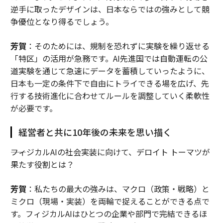
逆手に取ったデザインは、日本ならではの強みとして競
争優位となり得るでしょう。
芳賀
：そのためには、規制を恐れずに実験を繰り返せる
「特区」の活用が急務です。AI先進国では自動運転の公
道実験を通じて急速にデータを蓄積していったように、
日本も一定の条件下で自由にトライできる場を広げ、先
行する技術進化に合わせてルールを調整していく柔軟性
が必要です。
経営者と共に10年後の未来を思い描く
――フィジカルAIの社会実装に向けて、デロイト トーマツが
果たす役割とは？
芳賀
：私たちの最大の強みは、マクロ（政策・戦略）と
ミクロ（現場・実装）を両輪で捉えることができる点で
す。フィジカルAIはひとつの企業や部門で完結できるほ