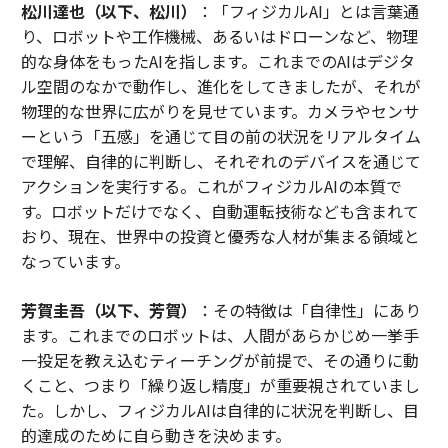
松川達也（以下、松川）
：「フィジカルAI」とは言葉通
り、ロボットや工作機械、あるいはドローンなど、物理
的な身体をもったAIを指します。これまでのAIはデジタ
ル空間のなかで動作し、進化をしてきましたが、それが
物理的な世界に広がりを見せています。カメラやセンサ
ーという「五感」を通じて目の前の状況をリアルタイム
で理解、自律的に判断し、それぞれのデバイスを通じて
アクションを実行する。これがフィジカルAIの本質で
す。ロボットだけでなく、自動運転技術なども含まれて
おり、現在、世界中の投資と優秀な人材が集まる領域と
なっています。
芳賀圭吾（以下、芳賀）
：その特徴は「自律性」にあり
ます。これまでのロボットは、人間があらかじめ一挙手
一投足を教え込むティーチングが前提で、その通りに動
くこと、つまり「繰り返し精度」が重要視されていまし
た。しかし、フィジカルAIは自律的に状況を判断し、目
的達成のために自ら動きを決めます。