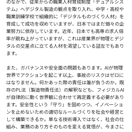
のなかで、従来からの職業人材育成制度「デュアルシス
テム」へデジタル製造の観点を取り入れ、中学・高校や
職業訓練学校で組織的に「デジタルものづくり人材」を
育成して成功を収めていますが、日本ではまだ個々の企
業努力に依存しています。近年、日本でも高専の求人倍
率が跳ね上がっていますが、これは産業界が物理とデジ
タルの交差点に立てる人材を渇望している証左でもあり
ます。
また、ガバナンスや安全面の問題もあります。AIが物理
世界でアクションを起こす以上、事故のリスクはゼロに
はなりません。何かあった際の責任は誰が負うのか。既
存のPL法（製造物責任法）の解釈なども、フィジカルAI
が自律的に動く世界観に合わせて再定義する必要があり
ます。安全性という「守り」を固めつつ、イノベーショ
ンを止めないための適切なルールづくりを社会や経営と
して構築できるか。単なる技術導入ではなく、社会の仕
組み、業務のあり方そのものを変える覚悟が、今まさに