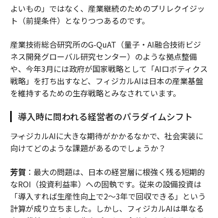
よいもの」ではなく、産業継続のためのプリレクイジッ
ト（前提条件）となりつつあるのです。
産業技術総合研究所のG-QuAT（量子・AI融合技術ビジ
ネス開発グローバル研究センター）のような拠点整備
や、今年3月には政府が国家戦略として「AIロボティクス
戦略」を打ち出すなど、フィジカルAIは日本の産業基盤
を維持するための生存戦略とみなされています。
導入時に問われる経営者のパラダイムシフト
――フィジカルAIに大きな期待がかかるなかで、社会実装に
向けてどのような課題があるのでしょうか？
芳賀
：最大の問題は、日本の経営層に根強く残る短期的
なROI（投資利益率）への固執です。従来の設備投資は
「導入すれば生産性向上で2〜3年で回収できる」という
計算が成り立ちました。しかし、フィジカルAIは単なる