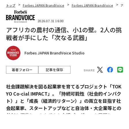
トップ
Forbes JAPAN BrandVoice
Forbes JAPAN BrandVoice
アフ
2026.07.31 16:00
アフリカの農村の通信、小1の壁。2人の挑
戦者が手にした「次なる武器」
Forbes JAPAN BrandVoice Studio
著者フォロー
記事を保存
社会課題解決を図る起業家を育てるプロジェクト「TOK
YO Co-cial IMPACT」。
「持続可能性（社会的インパク
ト）」と「成長（経済的リターン）」の両立を目指す社
会起業家、スタートアップなどと自治体・大企業等との
共創を促進し、さまざまな支援プログラムを展開してい
る。