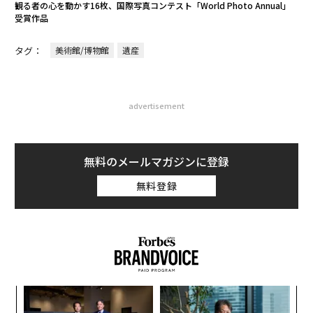
観る者の心を動かす16枚、国際写真コンテスト「World Photo Annual」
受賞作品
タグ：
美術館/博物館
遺産
advertisement
無料のメールマガジンに登録
無料登録
果を
エ
EN
設オ