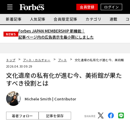
会員登録
ログイン
新着記事
人気記事
会員限定記事
カテゴリ
連載
コ
Forbes JAPAN MEMBERSHIP 新機能｜
NEWS
記事ページ内の広告表示を最小限にしました
トップ
アート・カルチャー
アート
文化遺産の私有化が進む今、美術館が果
2026.04.30 09:29
文化遺産の私有化が進む今、美術館が果た
すべき役割とは
Michele Smith | Contributor
著者フォロー
記事を保存