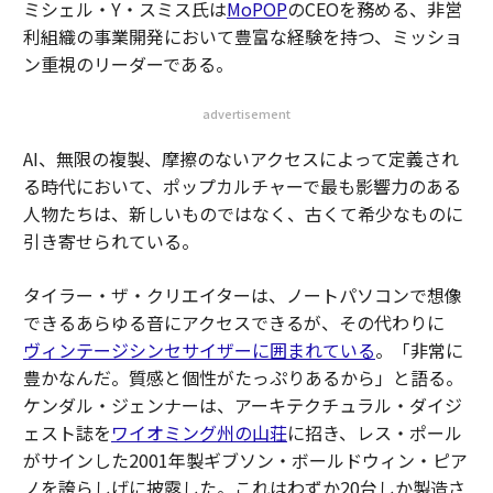
ミシェル・Y・スミス氏は
MoPOP
のCEOを務める、非営
利組織の事業開発において豊富な経験を持つ、ミッショ
ン重視のリーダーである。
advertisement
AI、無限の複製、摩擦のないアクセスによって定義され
る時代において、ポップカルチャーで最も影響力のある
人物たちは、新しいものではなく、古くて希少なものに
引き寄せられている。
タイラー・ザ・クリエイターは、ノートパソコンで想像
できるあらゆる音にアクセスできるが、その代わりに
ヴィンテージシンセサイザーに囲まれている
。「非常に
豊かなんだ。質感と個性がたっぷりあるから」と語る。
ケンダル・ジェンナーは、アーキテクチュラル・ダイジ
ェスト誌を
ワイオミング州の山荘
に招き、レス・ポール
がサインした2001年製ギブソン・ボールドウィン・ピア
ノを誇らしげに披露した。これはわずか20台しか製造さ