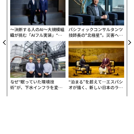
明
が
“
が
シ
グ
〜決断する人のAI〜大規模組
パシフィックコンサルタンツ
織が挑む「AIフル実装」“使
技師長の"北極星"。災害への
う”企業から“動く”企業へ【N
無力感を乗り越え見つけた、
TTドコモビジネス×PwC】
防災一筋20年の答え
なぜ“眠っていた環境技
“泊まる”を超えて─エスパシ
術”が、下水インフラを変え
オが描く、新しい日本のラグ
たのか──産総研×月島JFE
ジュアリー（中編）
アクアソリューションの10年