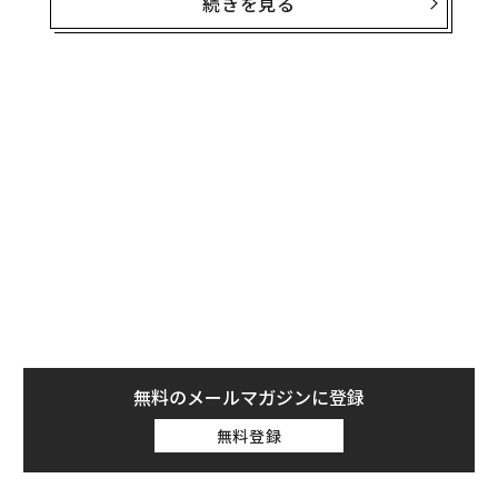
続きを見る
エージェントが有用ではないからではない。有用であ
る。仕訳を起案し、発注書を準備し、例外処理を回付で
きるソフトウェアは、バックオフィス部門の働き方を変
え得る。しかし、業務オペレーションにおいては、行動
できる能力よりも、その行動がなぜ正しかったのかを証
明できる能力の方が重要である。
エンタープライズAIには、エージェント層の前にエビデ
ンス層が必要だ。
エージェント層は、レコードの更新、承認の回付、ドキ
ュメントの準備、次のステップの推奨といった「実行
（アクション）」を担う。一方、エビデンス層は、関連
する事実の収集、その出所の追跡、情報源間の矛盾の解
無料のメールマガジンに登録
消、そして人間とソフトウェアの双方に意思決定の信頼
無料登録
できる拠り所を提供するといった「グラウンディング
（根拠付け）」を担う。