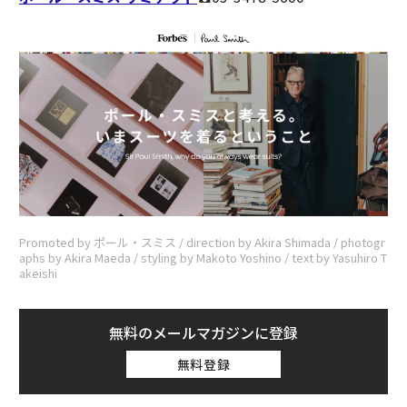
Promoted by ポール・スミス / direction by Akira Shimada / photogr
aphs by Akira Maeda / styling by Makoto Yoshino / text by Yasuhiro T
akeishi
無料のメールマガジンに登録
無料登録