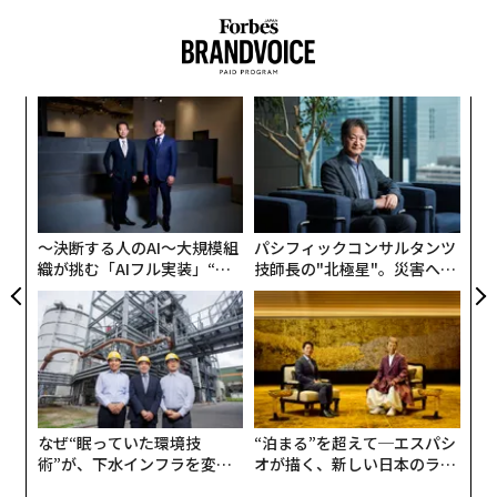
エビデンス層がなければ、自動化は当てずっぽうと大差
ない。
業務ワークフローが見た目以上に難しい理由
果を
エ
EN
設オ
コンシューマー向けAIでは、もっともらしい答えでたい
明
が
“
が
てい事足りる。だがエンタープライズAIでは、もっとも
シ
らしい答えが破滅的な結果を招くこともある。
グ
〜決断する人のAI〜大規模組
パシフィックコンサルタンツ
日常的な仕入先への支払いを例に取ろう。関連する事実
織が挑む「AIフル実装」“使
技師長の"北極星"。災害への
は、請求書、発注書、受領書、特別条件を含む契約書、
う”企業から“動く”企業へ【N
無力感を乗り越え見つけた、
TTドコモビジネス×PwC】
防災一筋20年の答え
承認メール、そして6カ月前に誰かがERPに残したメモに
分散しているかもしれない。日々の業務では、買掛金担
当者は、これらの記録が食い違ったときにどの情報源を
信頼すべきかを把握している可能性が高い。発注書の価
格は正しいが、請求書の数量は一部分納を反映している
なぜ“眠っていた環境技
“泊まる”を超えて─エスパシ
ことを知っている。この仕入先は必ず3日後に訂正版の
術”が、下水インフラを変え
オが描く、新しい日本のラグ
請求書を送ってくることも知っている。
たのか──産総研×月島JFE
ジュアリー（中編）