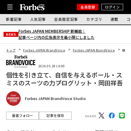
会員登録
ログイン
新着記事
人気記事
会員限定記事
カテゴリ
連載
コ
Forbes JAPAN MEMBERSHIP 新機能｜
NEWS
記事ページ内の広告表示を最小限にしました
トップ
Forbes JAPAN BrandVoice
Forbes JAPAN BrandVoice
個性
2026.05.28 16:00
個性を引き立て、自信を与えるポール・ス
ミスのスーツの力――プログリット・岡田祥吾
Forbes JAPAN BrandVoice Studio
著者フォロー
記事を保存