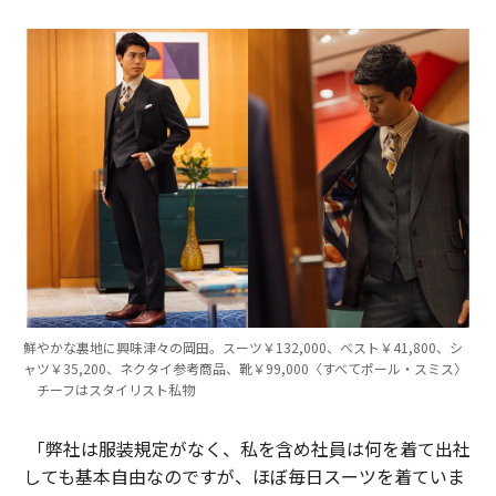
鮮やかな裏地に興味津々の岡田。スーツ￥132,000、ベスト￥41,800、シ
ャツ￥35,200、ネクタイ参考商品、靴￥99,000〈すべてポール・スミス〉
チーフはスタイリスト私物
「弊社は服装規定がなく、私を含め社員は何を着て出社
しても基本自由なのですが、ほぼ毎日スーツを着ていま