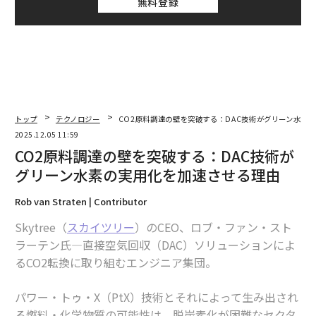
無料登録
トップ
テクノロジー
CO2原料調達の壁を突破する：DAC技術がグリーン水素
2025.12.05 11:59
CO2原料調達の壁を突破する：DAC技術が
グリーン水素の実用化を加速させる理由
Rob van Straten | Contributor
Skytree（
スカイツリー
）のCEO、ロブ・ファン・スト
ラーテン氏—直接空気回収（DAC）ソリューションによ
るCO2転換に取り組むエンジニア集団。
パワー・トゥ・X（PtX）技術とそれによって生み出され
る燃料・化学物質の可能性は、脱炭素化が困難なセクタ