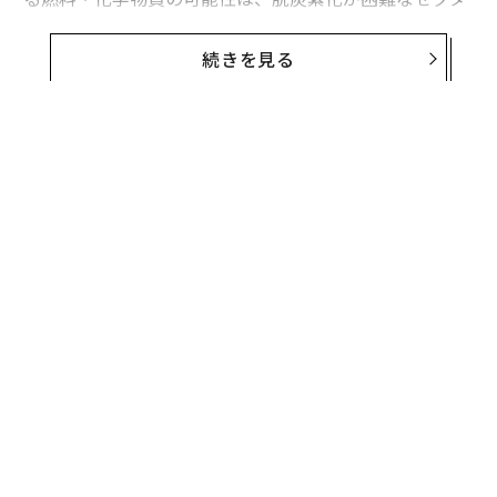
ーの脱炭素化を目指す投資の波を生み出している。長距
離
航空
、
遠洋海運
、そして
炭化水素ベースの化学産業
続きを見る
は、世界の温室効果ガス排出量の約9%を占めている
が、これらの分野では化学燃料や原料に代わる選択肢が
存在しない。
沿岸海運や短距離航空は電化が予定されているが、より
長距離の輸送では長期的にも燃料の燃焼に依存すること
になる。同様に、プラスチック、合成繊維、ゴム、溶
剤、肥料といった主要製品は、炭化水素原料なしでは生
産できない。
朗報は、パワー・トゥ・Xによって太陽光、風力、その
他の再生可能エネルギー資源を、メタノール、灯油、メ
タンなどの合成「代替」燃料や原料に変換でき、これら
は既存のインフラを使用して輸送・貯蔵できることだ。
無料のメールマガジンに登録
無料登録
このビジョンは健全だが、その実行は業界の多くが過小