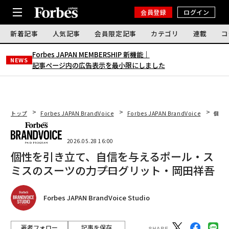
会員登録
ログイン
新着記事
人気記事
会員限定記事
カテゴリ
連載
コ
Forbes JAPAN MEMBERSHIP 新機能｜
NEWS
記事ページ内の広告表示を最小限にしました
トップ
Forbes JAPAN BrandVoice
Forbes JAPAN BrandVoice
個性
2026.05.28 16:00
個性を引き立て、自信を与えるポール・ス
ミスのスーツの力――プログリット・岡田祥吾
Forbes JAPAN BrandVoice Studio
著者フォロー
記事を保存