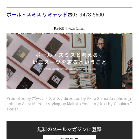
ポール・スミス リミテッド
☎︎03-3478-5600
Promoted by ポール・スミス / direction by Akira Shimada / photogr
aphs by Akira Maeda / styling by Makoto Yoshino / text by Yasuhiro T
akeishi
無料のメールマガジンに登録