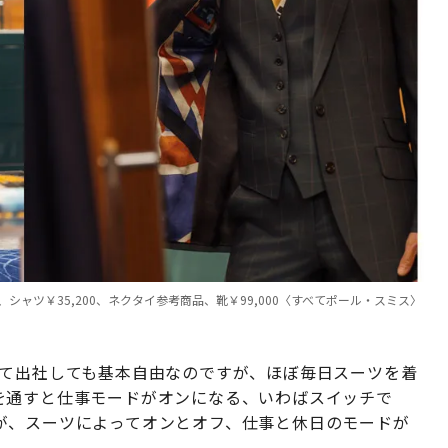
0、シャツ￥35,200、ネクタイ参考商品、靴￥99,000〈すべてポール・スミス〉
て出社しても基本自由なのですが、ほぼ毎日スーツを着
を通すと仕事モードがオンになる、いわばスイッチで
が、スーツによってオンとオフ、仕事と休日のモードが