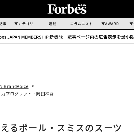
記事
カテゴリ
連載
コラムニスト
AWARD
rbes JAPAN MEMBERSHIP 新機能｜
記事ページ内の広告表示を最小
N BrandVoice
――プログリット・岡田祥吾
与えるポール・スミスのスーツ