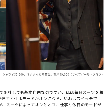
0、シャツ￥35,200、ネクタイ参考商品、靴￥99,000〈すべてポール・スミス〉
て出社しても基本自由なのですが、ほぼ毎日スーツを着
を通すと仕事モードがオンになる、いわばスイッチで
が、スーツによってオンとオフ、仕事と休日のモードが