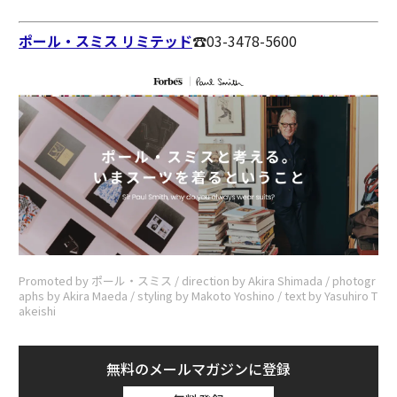
ポール・スミス リミテッド
☎︎03-3478-5600
Promoted by ポール・スミス / direction by Akira Shimada / photogr
aphs by Akira Maeda / styling by Makoto Yoshino / text by Yasuhiro T
akeishi
無料のメールマガジンに登録