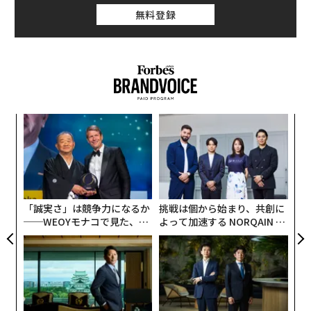
レなしのあらすじに加え、予告編、出演者と製作陣の背
無料登録
景、そして批評家がなぜ強く感銘を受けたのかを概観す
る。
創業
エ
シン
設オ
超え
が
革
が
ク
た「
「誠実さ」は競争力になるか
挑戦は個から始まり、共創に
──WEOYモナコで見た、く
よって加速する NORQAIN JA
ら寿司の経営哲学
PAN 特別座談会