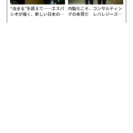
“泊まる”を超えて──エスパ
内製化こそ、コンサルティン
シオが描く、新しい日本のラ
グの本質だ レバレジーズが
グジュアリー（前編）
実践する、次世代ファームの
全貌
翻訳＝酒匂寛
2026年9月号発売中
最新号の購入はこちらから
メンバーシップに登録する