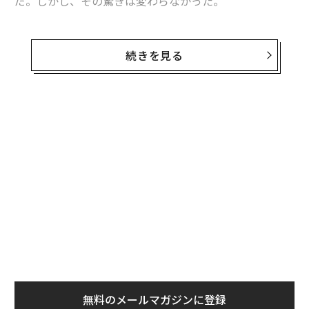
だ。しかし、その驚きは変わらなかった。
確かに最近の受賞作や現代の興行ヒットもあるが、その
合間には低予算のインディー、長く忘れられていた古
続きを見る
典、批評家に熱愛されたのに観客にはほぼ見逃された映
画祭の逸品が散りばめられている。こうしたリストの妙
は、優れた映画がどれほど取りこぼされがちか、そして
アマゾン・プライム・ビデオのラインアップが、批評家
がほぼ満場一致で「ベスト・オブ・ベスト」に属すると
認めた作品を映画好きに発見させてくれることを思い出
させてくれる点にある。
アマゾン・プライム・ビデオで最も批評家から
高く評価された映画10本
以下に、現在アマゾン・プライム・ビデオで配信中の、
Rotten Tomatoesで満点の100％に迫る評価を獲得した
10本を挙げる。いずれも少なくとも85件以上のレビュー
無料のメールマガジンに登録
（多くはそれ以上）を持つ。各セクションでは、ネタバ