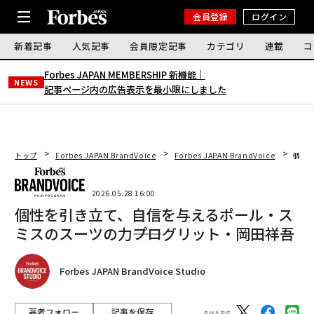
会員登録
ログイン
新着記事
人気記事
会員限定記事
カテゴリ
連載
コ
Forbes JAPAN MEMBERSHIP 新機能｜
NEWS
記事ページ内の広告表示を最小限にしました
トップ
Forbes JAPAN BrandVoice
Forbes JAPAN BrandVoice
個性
2026.05.28 16:00
個性を引き立て、自信を与えるポール・ス
ミスのスーツの力――プログリット・岡田祥吾
Forbes JAPAN BrandVoice Studio
著者フォロー
記事を保存