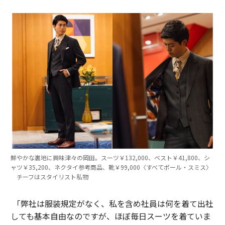
鮮やかな裏地に興味津々の岡田。スーツ￥132,000、ベスト￥41,800、シ
ャツ￥35,200、ネクタイ参考商品、靴￥99,000〈すべてポール・スミス〉
チーフはスタイリスト私物
「弊社は服装規定がなく、私を含め社員は何を着て出社
しても基本自由なのですが、ほぼ毎日スーツを着ていま