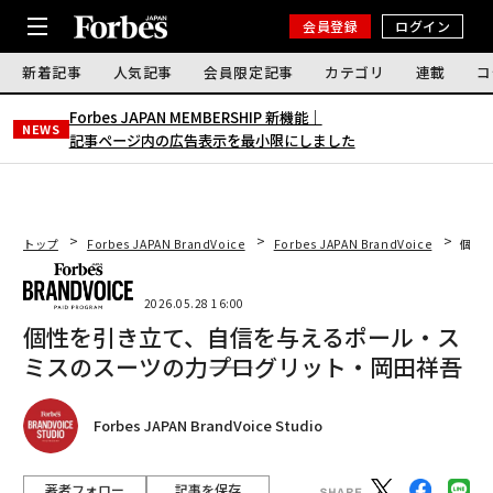
会員登録
ログイン
新着記事
人気記事
会員限定記事
カテゴリ
連載
コ
Forbes JAPAN MEMBERSHIP 新機能｜
NEWS
記事ページ内の広告表示を最小限にしました
トップ
Forbes JAPAN BrandVoice
Forbes JAPAN BrandVoice
個性
2026.05.28 16:00
個性を引き立て、自信を与えるポール・ス
ミスのスーツの力――プログリット・岡田祥吾
Forbes JAPAN BrandVoice Studio
著者フォロー
記事を保存