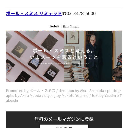
ポール・スミス リミテッド
☎︎03-3478-5600
Promoted by ポール・スミス / direction by Akira Shimada / photogr
aphs by Akira Maeda / styling by Makoto Yoshino / text by Yasuhiro T
akeishi
無料のメールマガジンに登録