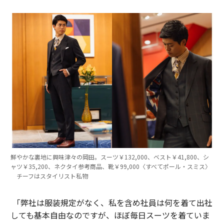
鮮やかな裏地に興味津々の岡田。スーツ￥132,000、ベスト￥41,800、シ
ャツ￥35,200、ネクタイ参考商品、靴￥99,000〈すべてポール・スミス〉
チーフはスタイリスト私物
「弊社は服装規定がなく、私を含め社員は何を着て出社
しても基本自由なのですが、ほぼ毎日スーツを着ていま