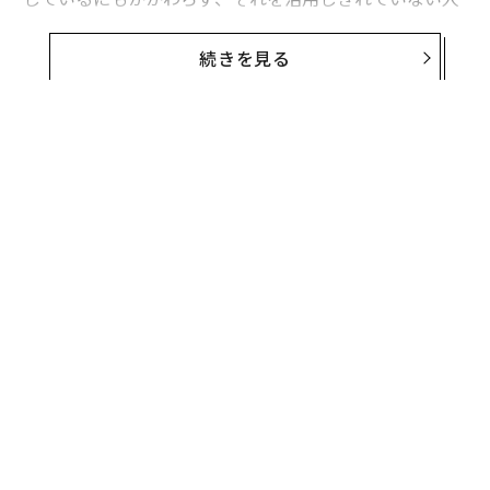
はまだ多い。
続きを見る
AIをワークフローに取り入れたり、AIを活用してフリー
ランサーとしてお金を稼ぐためには、ただ単にAIを導入
して使えばいいということではない。AIを戦略的に使
い、他の人が陥るような一般的な間違いを犯さないよう
にすることで、AIが氾濫する雇用市場で際立つことがで
きる。
無料のメールマガジンに登録
無料登録