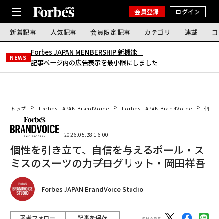
会員登録
ログイン
新着記事
人気記事
会員限定記事
カテゴリ
連載
コ
Forbes JAPAN MEMBERSHIP 新機能｜
NEWS
記事ページ内の広告表示を最小限にしました
トップ
Forbes JAPAN BrandVoice
Forbes JAPAN BrandVoice
個性
2026.05.28 16:00
個性を引き立て、自信を与えるポール・ス
ミスのスーツの力――プログリット・岡田祥吾
Forbes JAPAN BrandVoice Studio
著者フォロー
記事を保存