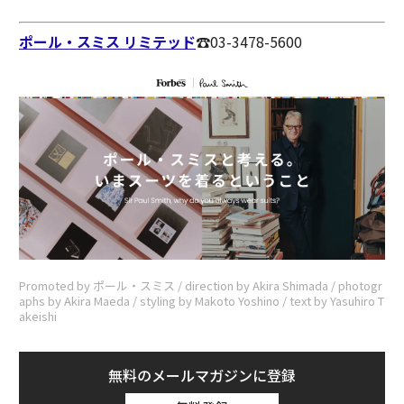
ポール・スミス リミテッド
☎︎03-3478-5600
Promoted by ポール・スミス / direction by Akira Shimada / photogr
aphs by Akira Maeda / styling by Makoto Yoshino / text by Yasuhiro T
akeishi
無料のメールマガジンに登録