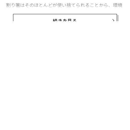
割り箸はそのほとんどが使い捨てられることから、環境
に悪いイメージを持っている人が多いと思うが、本当に
環境負荷が大きいのだろうか。
続きを見る
今回は、割り箸のサステナビリティを解説していく。
すべての割り箸が環境に悪いわけではない
結論から述べると「割り箸は使い捨てだから、すべて環
境に悪い」というのは割り箸によくある誤解である。
国産の割り箸は本来捨てられるはずだった間伐材を利用
したり、木の端材を利用したりしている「環境に優しい
製品」なのだ。
また、木材は理論上、使用後に焼却しても有毒ガスや二
酸化炭素を排出しないうえ、堆肥化もできる。
無料のメールマガジンに登録
割り箸が生まれた経緯