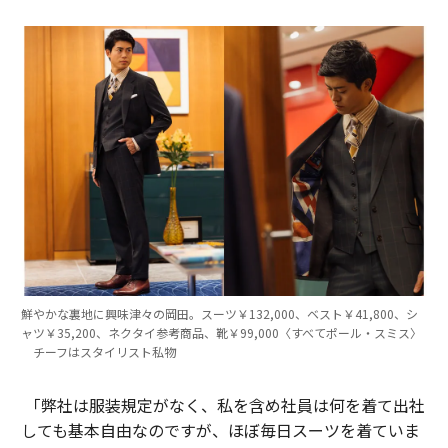
鮮やかな裏地に興味津々の岡田。スーツ￥132,000、ベスト￥41,800、シ
ャツ￥35,200、ネクタイ参考商品、靴￥99,000〈すべてポール・スミス〉
チーフはスタイリスト私物
「弊社は服装規定がなく、私を含め社員は何を着て出社
しても基本自由なのですが、ほぼ毎日スーツを着ていま