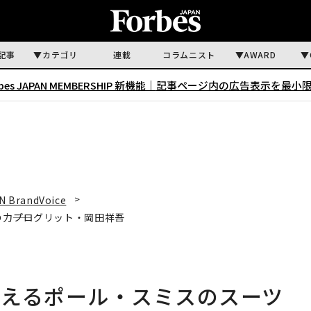
記事
カテゴリ
連載
コラムニスト
AWARD
rbes JAPAN MEMBERSHIP 新機能｜
記事ページ内の広告表示を最小
N BrandVoice
――プログリット・岡田祥吾
与えるポール・スミスのスーツ