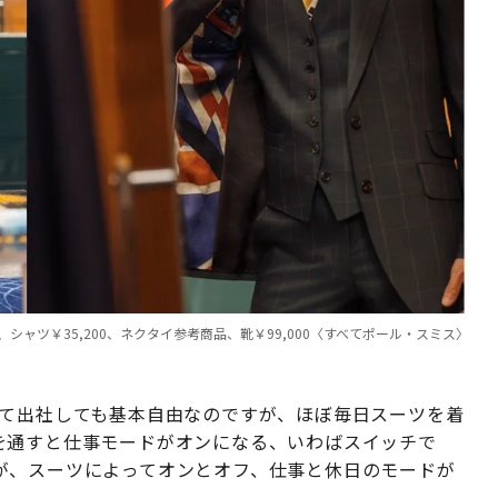
0、シャツ￥35,200、ネクタイ参考商品、靴￥99,000〈すべてポール・スミス〉
て出社しても基本自由なのですが、ほぼ毎日スーツを着
を通すと仕事モードがオンになる、いわばスイッチで
が、スーツによってオンとオフ、仕事と休日のモードが