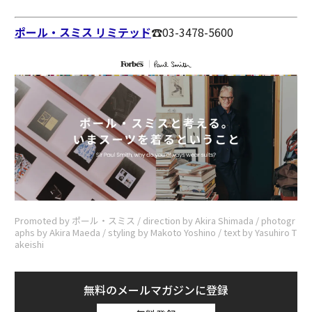
ポール・スミス リミテッド
☎︎03-3478-5600
Promoted by ポール・スミス / direction by Akira Shimada / photogr
aphs by Akira Maeda / styling by Makoto Yoshino / text by Yasuhiro T
akeishi
無料のメールマガジンに登録