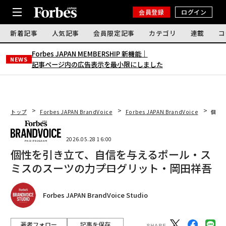
会員登録
ログイン
新着記事
人気記事
会員限定記事
カテゴリ
連載
コ
Forbes JAPAN MEMBERSHIP 新機能｜
NEWS
記事ページ内の広告表示を最小限にしました
トップ
Forbes JAPAN BrandVoice
Forbes JAPAN BrandVoice
個性
2026.05.28 16:00
個性を引き立て、自信を与えるポール・ス
ミスのスーツの力――プログリット・岡田祥吾
Forbes JAPAN BrandVoice Studio
著者フォロー
記事を保存