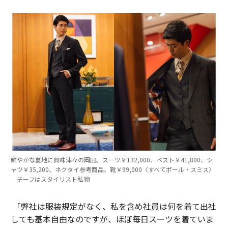
鮮やかな裏地に興味津々の岡田。スーツ￥132,000、ベスト￥41,800、シ
ャツ￥35,200、ネクタイ参考商品、靴￥99,000〈すべてポール・スミス〉
チーフはスタイリスト私物
「弊社は服装規定がなく、私を含め社員は何を着て出社
しても基本自由なのですが、ほぼ毎日スーツを着ていま