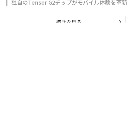
独自のTensor G2チップがモバイル体験を革新
続きを見る
Google Pixelはスマートフォンを中心に、ワイヤレスイ
ヤホンとスマートウォッチにも広がるグーグルによるモ
バイル製品のオリジナルシリーズだ。2023年にはタブレ
ットの発売も予告している。
Pixelシリーズに加えて、ノートPCのChromebook、ス
マートホームのNestシリーズなどグーグルが自社で設
計・開発を手がけるデバイスによるエコシステムは、グ
ーグルが外部のパートナーと連携しながら強化を進めて
きたAndroid OSによるエコシステムと切り分けられたか
たちで成長を続けている。
今秋にグーグルが発売するPixelシリーズの端末はスマー
トフォンが6.3インチのPixel 7と6.7インチのPixel 7 Pr
o。カメラにディスプレイなど一部のスペックが強化さ
無料のメールマガジンに登録
れている「Pro」が上位機種だ。このほかに初のスマー