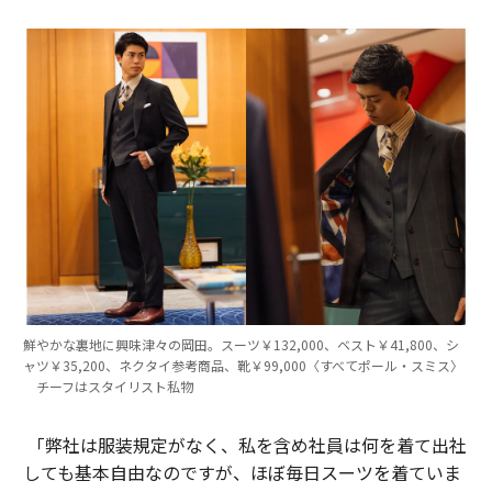
鮮やかな裏地に興味津々の岡田。スーツ￥132,000、ベスト￥41,800、シ
ャツ￥35,200、ネクタイ参考商品、靴￥99,000〈すべてポール・スミス〉
チーフはスタイリスト私物
「弊社は服装規定がなく、私を含め社員は何を着て出社
しても基本自由なのですが、ほぼ毎日スーツを着ていま