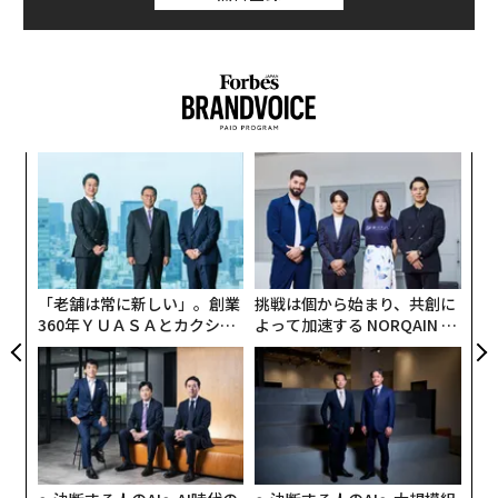
〈7
ャ
ト
ア
リア
の
UM
た
「老舗は常に新しい」。創業
挑戦は個から始まり、共創に
360年ＹＵＡＳＡとカクシン
よって加速する NORQAIN JA
CEO田尻望が語る、AIを超え
PAN 特別座談会
る人の価値