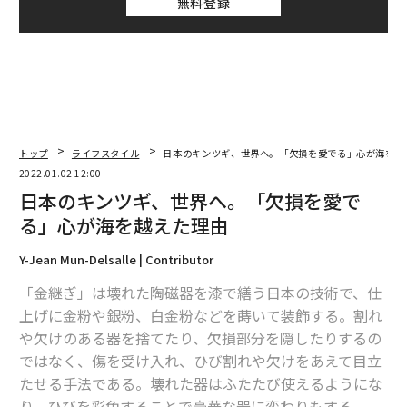
無料登録
トップ
ライフスタイル
日本のキンツギ、世界へ。「欠損を愛でる」心が海を越
2022.01.02 12:00
日本のキンツギ、世界へ。「欠損を愛で
る」心が海を越えた理由
Y-Jean Mun-Delsalle | Contributor
「金継ぎ」は壊れた陶磁器を漆で繕う日本の技術で、仕
上げに金粉や銀粉、白金粉などを蒔いて装飾する。割れ
や欠けのある器を捨てたり、欠損部分を隠したりするの
ではなく、傷を受け入れ、ひび割れや欠けをあえて目立
たせる手法である。壊れた器はふたたび使えるようにな
り、ひびを彩色することで豪華な器に変わりもする。