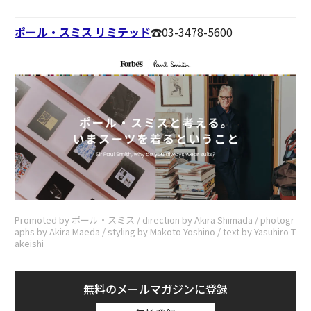
ポール・スミス リミテッド
☎︎03-3478-5600
Promoted by ポール・スミス / direction by Akira Shimada / photogr
aphs by Akira Maeda / styling by Makoto Yoshino / text by Yasuhiro T
akeishi
無料のメールマガジンに登録