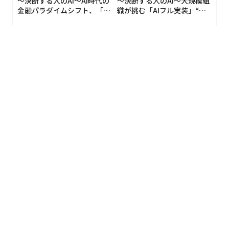
〜決断する人のAI〜AI時代の
〜決断する人のAI〜大規模組
金融パラダイムシフト、「超
織が挑む「AIフル実装」“使
個別化」の核心 【MUFG×ウ
う”企業から“動く”企業へ【N
ェルスナビ×PwC】
TTドコモビジネス×PwC】
翻訳・編集＝翻訳・編集＝小林さゆり／S.K.Y.パブリッシング／石井
節子
2026年9月号発売中
最新号の購入はこちらから
メンバーシップに登録する