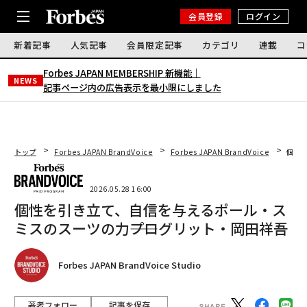
会員登録
ログイン
新着記事
人気記事
会員限定記事
カテゴリ
連載
コ
Forbes JAPAN MEMBERSHIP 新機能｜
NEWS
記事ページ内の広告表示を最小限にしました
トップ
Forbes JAPAN BrandVoice
Forbes JAPAN BrandVoice
個性
2026.05.28 16:00
個性を引き立て、自信を与えるポール・ス
ミスのスーツの力――プログリット・岡田祥吾
Forbes JAPAN BrandVoice Studio
著者フォロー
記事を保存