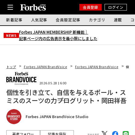
会員登録
ログイン
新着記事
人気記事
会員限定記事
カテゴリ
連載
コ
Forbes JAPAN MEMBERSHIP 新機能｜
NEWS
記事ページ内の広告表示を最小限にしました
トップ
Forbes JAPAN BrandVoice
Forbes JAPAN BrandVoice
個性
2026.05.28 16:00
個性を引き立て、自信を与えるポール・ス
ミスのスーツの力――プログリット・岡田祥吾
Forbes JAPAN BrandVoice Studio
著者フォロー
記事を保存