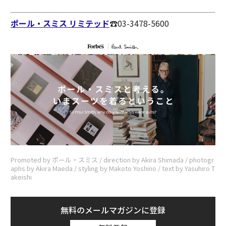
ポール・スミス リミテッド
☎︎03-3478-5600
Promoted by ポール・スミス / direction by Akira Shimada / photogr
aphs by Akira Maeda / styling by Makoto Yoshino / text by Yasuhiro T
akeishi
無料のメールマガジンに登録