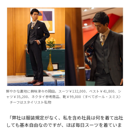
鮮やかな裏地に興味津々の岡田。スーツ￥132,000、ベスト￥41,800、シ
ャツ￥35,200、ネクタイ参考商品、靴￥99,000〈すべてポール・スミス〉
チーフはスタイリスト私物
「弊社は服装規定がなく、私を含め社員は何を着て出社
しても基本自由なのですが、ほぼ毎日スーツを着ていま