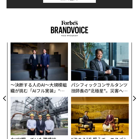
果を
エ
EN
設オ
明
が
“
が
シ
グ
〜決断する人のAI〜大規模組
パシフィックコンサルタンツ
織が挑む「AIフル実装」“使
技師長の"北極星"。災害への
う”企業から“動く”企業へ【N
無力感を乗り越え見つけた、
TTドコモビジネス×PwC】
防災一筋20年の答え