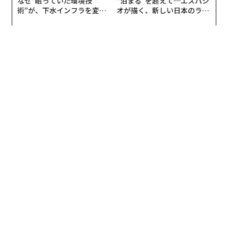
なぜ“眠っていた環境技
“泊まる”を超えて─エスパシ
術”が、下水インフラを変え
オが描く、新しい日本のラグ
たのか──産総研×月島JFE
ジュアリー（中編）
編集＝遠藤宗生
アクアソリューションの10年
2026年9月号発売中
最新号の購入はこちらから
メンバーシップに登録する
関連記事
新型コロナワクチン世界初承認。来年夏には「日常が戻る」？