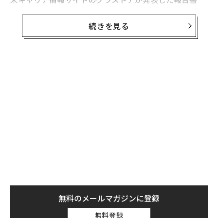
「Workplace Trends 2021（職場のトレンド 2021）」
によると、緊急性がなく、コロナ収束後まで延期できる
続きを見る
選択的医療分野での求人広告は激減。最も影響を受けた
職業は聴覚専門医（オーディオロジスト）で、グラスド
ア上の求人は70％減った。
米国聴覚学会（AAA）のアンジェラ・シュープ会長は、
聴覚専門医が長期の一時帰休を言い渡されたり、開業し
ていたクリニックを閉じて早期引退したりしたとの話を
聞いているという。また、聴覚学の分野で就職活動をし
ている大学新卒者の多くは、大きな施設では採用を行な
っていないと告げられているとのことだ。
無料のメールマガジンに登録
無料登録