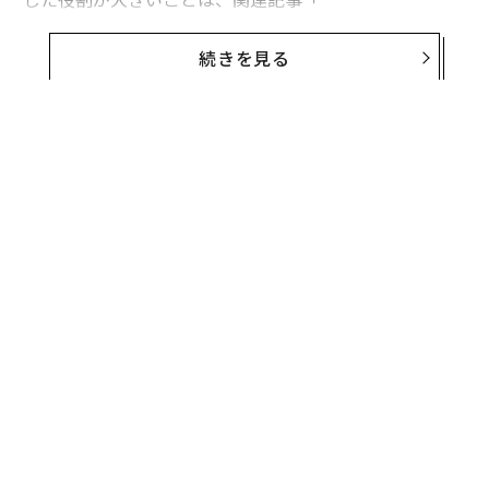
2021年のビジネスバズワード「心理的安全性」 今リー
ダーが知っておくべきこと
続きを見る
」でも述べた。グーグルのリサーチチームが、「心理的
安全性を高めるとチームのパフォーマンスと創造性が向
上する」ことを発見したのだ。
ビジネス界がリモートに移行しているいま、「心理的安
全性」が従前にも増して必要になっていることはいうま
でもない。
無料のメールマガジンに登録
無料登録