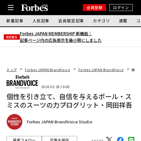
会員登録
ログイン
新着記事
人気記事
会員限定記事
カテゴリ
連載
コ
Forbes JAPAN MEMBERSHIP 新機能｜
NEWS
記事ページ内の広告表示を最小限にしました
トップ
Forbes JAPAN BrandVoice
Forbes JAPAN BrandVoice
個性
2026.05.28 16:00
個性を引き立て、自信を与えるポール・ス
ミスのスーツの力――プログリット・岡田祥吾
Forbes JAPAN BrandVoice Studio
著者フォロー
記事を保存