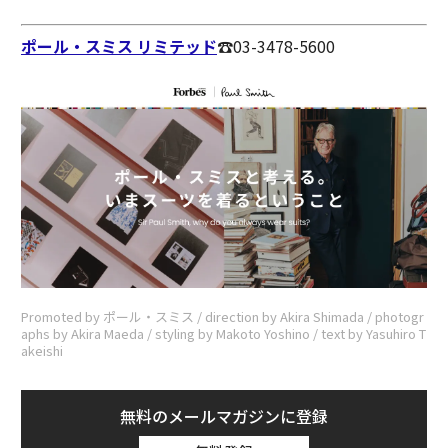
ポール・スミス リミテッド
☎︎03-3478-5600
Promoted by ポール・スミス / direction by Akira Shimada / photogr
aphs by Akira Maeda / styling by Makoto Yoshino / text by Yasuhiro T
akeishi
無料のメールマガジンに登録