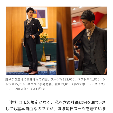
鮮やかな裏地に興味津々の岡田。スーツ￥132,000、ベスト￥41,800、シ
ャツ￥35,200、ネクタイ参考商品、靴￥99,000〈すべてポール・スミス〉
チーフはスタイリスト私物
「弊社は服装規定がなく、私を含め社員は何を着て出社
しても基本自由なのですが、ほぼ毎日スーツを着ていま