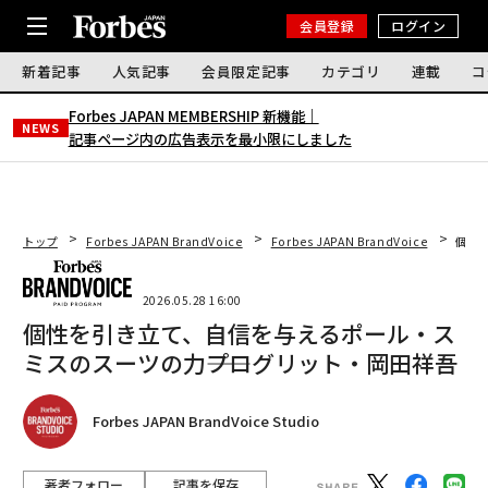
会員登録
ログイン
新着記事
人気記事
会員限定記事
カテゴリ
連載
コ
Forbes JAPAN MEMBERSHIP 新機能｜
NEWS
記事ページ内の広告表示を最小限にしました
トップ
Forbes JAPAN BrandVoice
Forbes JAPAN BrandVoice
個性
2026.05.28 16:00
個性を引き立て、自信を与えるポール・ス
ミスのスーツの力――プログリット・岡田祥吾
Forbes JAPAN BrandVoice Studio
著者フォロー
記事を保存