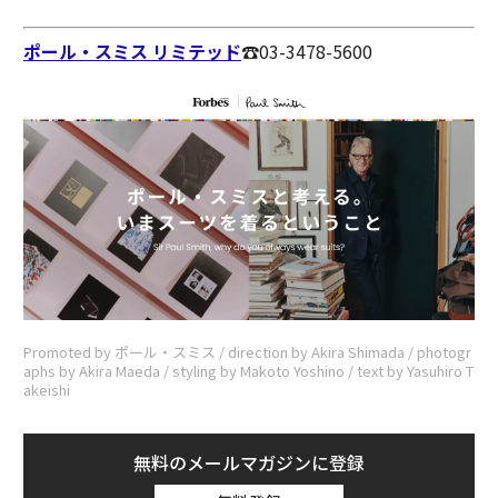
ポール・スミス リミテッド
☎︎03-3478-5600
Promoted by ポール・スミス / direction by Akira Shimada / photogr
aphs by Akira Maeda / styling by Makoto Yoshino / text by Yasuhiro T
akeishi
無料のメールマガジンに登録