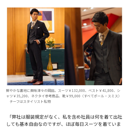
鮮やかな裏地に興味津々の岡田。スーツ￥132,000、ベスト￥41,800、シ
ャツ￥35,200、ネクタイ参考商品、靴￥99,000〈すべてポール・スミス〉
チーフはスタイリスト私物
「弊社は服装規定がなく、私を含め社員は何を着て出社
しても基本自由なのですが、ほぼ毎日スーツを着ていま