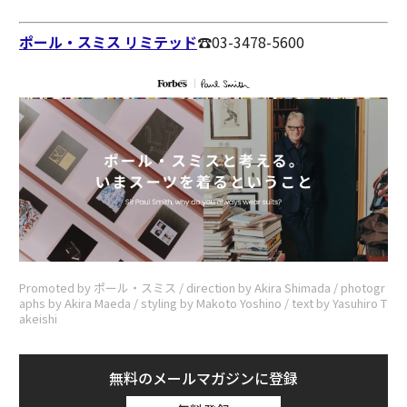
ポール・スミス リミテッド
☎︎03-3478-5600
Promoted by ポール・スミス / direction by Akira Shimada / photogr
aphs by Akira Maeda / styling by Makoto Yoshino / text by Yasuhiro T
akeishi
無料のメールマガジンに登録