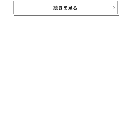
メディア業界で働くRIは、ある国際企業での仕事への応
続きを見る
募中に、欲しい情報を企業側から引き出すのに苦労して
いたが、最終的には有利な条件で就職するために必要な
詳細を得られた。
無料のメールマガジンに登録
無料登録