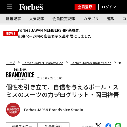
会員登録
ログイン
新着記事
人気記事
会員限定記事
カテゴリ
連載
コ
Forbes JAPAN MEMBERSHIP 新機能｜
NEWS
記事ページ内の広告表示を最小限にしました
トップ
Forbes JAPAN BrandVoice
Forbes JAPAN BrandVoice
個性
2026.05.28 16:00
個性を引き立て、自信を与えるポール・ス
ミスのスーツの力――プログリット・岡田祥吾
Forbes JAPAN BrandVoice Studio
著者フォロー
記事を保存