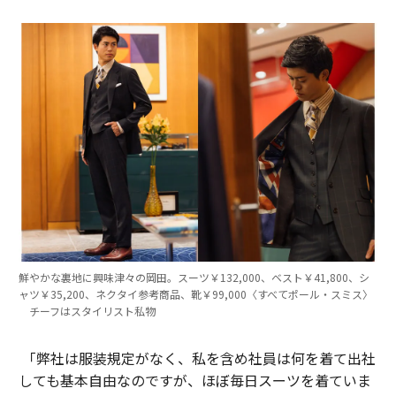
鮮やかな裏地に興味津々の岡田。スーツ￥132,000、ベスト￥41,800、シ
ャツ￥35,200、ネクタイ参考商品、靴￥99,000〈すべてポール・スミス〉
チーフはスタイリスト私物
「弊社は服装規定がなく、私を含め社員は何を着て出社
しても基本自由なのですが、ほぼ毎日スーツを着ていま