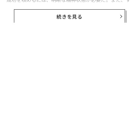
でに成功を収めた人を周りに集め、指導してもらった
り、士気を向上させてもらったりすることも重要だ。前
続きを見る
向きに考え、目標を設定し、達成のために明確な段階を
踏むことで、目的に向けて確実に進歩することができ
る。
だが精神をうまく制御するための鍵となるのが、マルチ
タスクの制限だ。複数の作業を同時にではなく順番に行
うことで仕事の質が向上し、各タスクにかかる時間が削
減される。
編集＝遠藤宗生
無料のメールマガジンに登録
2026年9月号発売中
無料登録