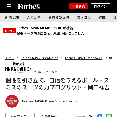
会員登録
ログイン
新着記事
人気記事
会員限定記事
カテゴリ
連載
コ
Forbes JAPAN MEMBERSHIP 新機能｜
NEWS
記事ページ内の広告表示を最小限にしました
トップ
Forbes JAPAN BrandVoice
Forbes JAPAN BrandVoice
個性
2026.05.28 16:00
個性を引き立て、自信を与えるポール・ス
ミスのスーツの力――プログリット・岡田祥吾
Forbes JAPAN BrandVoice Studio
著者フォロー
記事を保存