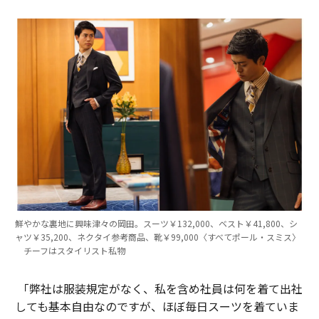
鮮やかな裏地に興味津々の岡田。スーツ￥132,000、ベスト￥41,800、シ
ャツ￥35,200、ネクタイ参考商品、靴￥99,000〈すべてポール・スミス〉
チーフはスタイリスト私物
「弊社は服装規定がなく、私を含め社員は何を着て出社
しても基本自由なのですが、ほぼ毎日スーツを着ていま