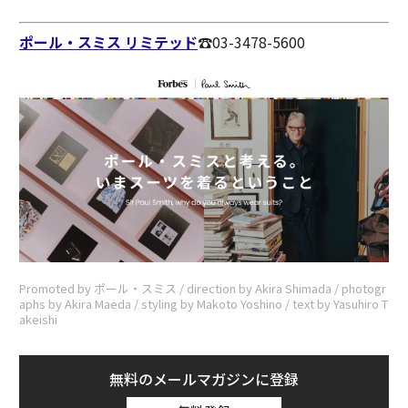
ポール・スミス リミテッド
☎︎03-3478-5600
Promoted by ポール・スミス / direction by Akira Shimada / photogr
aphs by Akira Maeda / styling by Makoto Yoshino / text by Yasuhiro T
akeishi
無料のメールマガジンに登録