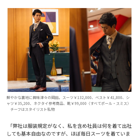
鮮やかな裏地に興味津々の岡田。スーツ￥132,000、ベスト￥41,800、シ
ャツ￥35,200、ネクタイ参考商品、靴￥99,000〈すべてポール・スミス〉
チーフはスタイリスト私物
「弊社は服装規定がなく、私を含め社員は何を着て出社
しても基本自由なのですが、ほぼ毎日スーツを着ていま