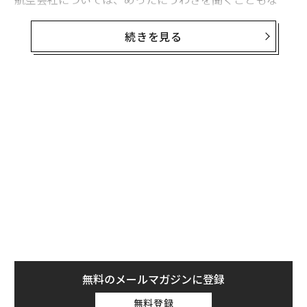
い。
続きを見る
だが、旅行サイトのトリップアドバイザーがこのほど発
表した初の「世界の人気エアライン」ランキングによる
と、ビジネスクラスのカテゴリーで最高の評価を得たの
は、ロシア国営のアエロフロート・ロシア航空だった。
世界最大の旅行サイトを自認するトリップアドバイザー
は、2016年2月からの1年間に投稿されたレビューやクチ
コミのデータに基づき（この間のレビュー件数は4億500
0万を超える）、複数のカテゴリー別に航空会社のラン
キングを決定した。
無料のメールマガジンに登録
無料登録