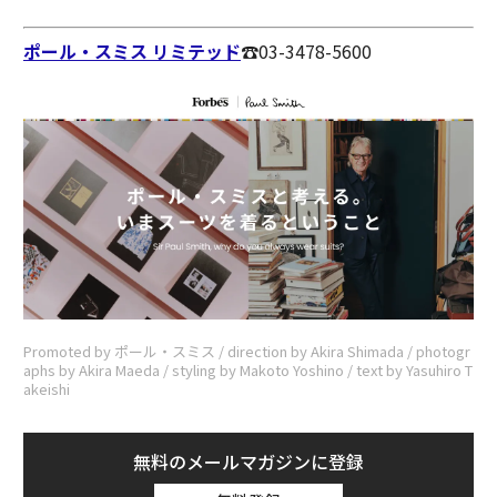
ポール・スミス リミテッド
☎︎03-3478-5600
Promoted by ポール・スミス / direction by Akira Shimada / photogr
aphs by Akira Maeda / styling by Makoto Yoshino / text by Yasuhiro T
akeishi
無料のメールマガジンに登録