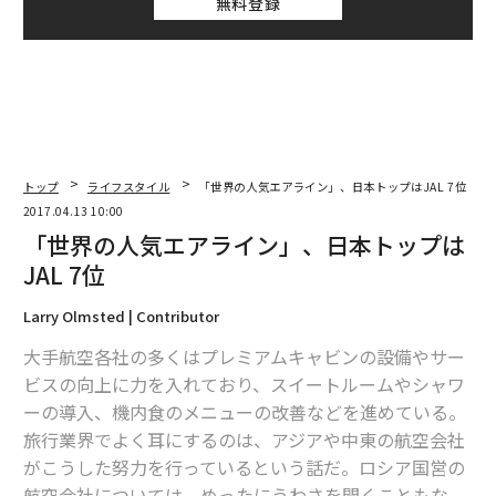
無料登録
トップ
ライフスタイル
「世界の人気エアライン」、日本トップはJAL 7位
2017.04.13 10:00
「世界の人気エアライン」、日本トップは
JAL 7位
Larry Olmsted | Contributor
大手航空各社の多くはプレミアムキャビンの設備やサー
ビスの向上に力を入れており、スイートルームやシャワ
ーの導入、機内食のメニューの改善などを進めている。
旅行業界でよく耳にするのは、アジアや中東の航空会社
がこうした努力を行っているという話だ。ロシア国営の
航空会社については、めったにうわさを聞くこともな