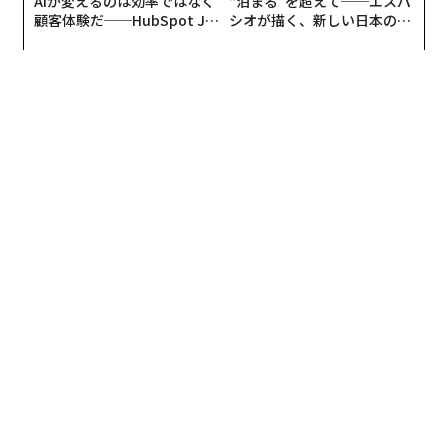
AIが変えるのは効率ではなく
“泊まる”を超えて──エスパ
顧客体験だ──HubSpot Ja
シオが描く、新しい日本のラ
panが語る「Grow Better」
グジュアリー（前編）
これらの中で最も大きな驚きがあったといえるのは、地
な組織のつくり方
域別ランキングの「欧州」だ。アエロフロートに次いで
2位に入ったのは、この数年間にわたって積極的にさま
ざまな改善に取り組んできたトルコ航空。一方、域内大
手の名前は一つも挙がらなかった。
「世界の人気エアライン」上位10社は、以下のとおり。
1位：
エミレーツ航空
（アラブ首長国連邦）
2位：
シンガポール航空
（シンガポール）
3位：
アズールブラジル航空
（ブラジル）
4位：
ジェットブルー航空
（米国）
5位：
ニュージーランド航空
（ニュージーランド）
6位：
大韓航空
（韓国）
7位：
日本航空
（日本）
8位：
タイスマイル
（タイ）