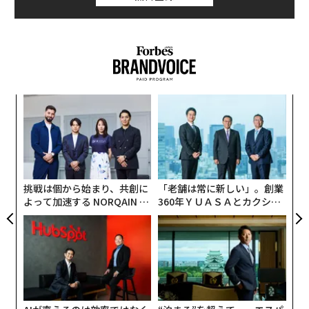
な
術
た
「
ア
─
ら
挑戦は個から始まり、共創に
「老舗は常に新しい」。創業
よって加速する NORQAIN JA
360年ＹＵＡＳＡとカクシン
PAN 特別座談会
CEO田尻望が語る、AIを超え
る人の価値