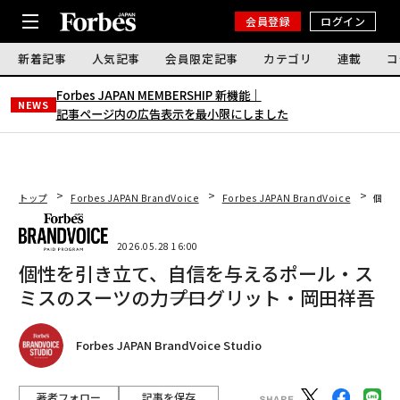
会員登録
ログイン
新着記事
人気記事
会員限定記事
カテゴリ
連載
コ
Forbes JAPAN MEMBERSHIP 新機能｜
NEWS
記事ページ内の広告表示を最小限にしました
トップ
Forbes JAPAN BrandVoice
Forbes JAPAN BrandVoice
個性
2026.05.28 16:00
個性を引き立て、自信を与えるポール・ス
ミスのスーツの力――プログリット・岡田祥吾
Forbes JAPAN BrandVoice Studio
著者フォロー
記事を保存