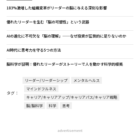
183%激増した組織変革がリーダーの脳に与える深刻な影響
優れたリーダーを生む「脳の可塑性」という武器
AIの進化に不可欠な「脳の理解」──なぜ投資が圧倒的に足りないのか
AI時代に思考力を守る5つの方法
脳科学が証明：優れたリーダーがストーリーで人を動かす科学的根拠
リーダー/リーダーシップ
メンタルヘルス
マインドフルネス
タグ：
キャリア/キャリアアップ/キャリアパス/キャリア戦略
脳/脳科学
科学
思考
advertisement