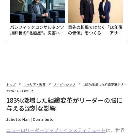
パシフィックコンサルタンツ
目先の転職ではなく「10年後
技師長の"北極星"。災害への
の価値」をつくる──アサイ
無力感を乗り越え見つけた、
ンの長期伴走型支援とは
防災一筋20年の答え
トップ
キャリア・教育
リーダーシップ
183%激増した組織変革がリーダ
2026.04.21 09:12
183%激増した組織変革がリーダーの脳に
与える深刻な影響
Juliette Han | Contributor
ニューロリーダーシップ・インスティテュート
は、世界