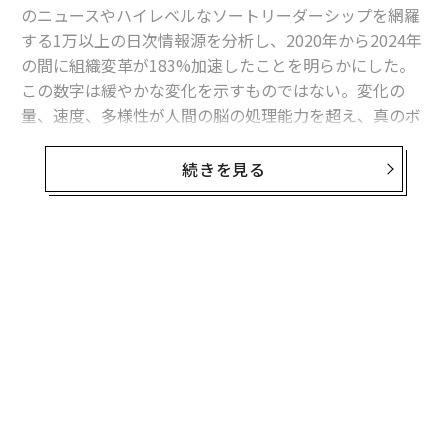
のニュースやハイレベルなソートリーダーシップを網羅
する1万以上の日次情報源を分析し、2020年から2024年
の間に組織変革が183%加速したことを明らかにした。
この数字は緩やかな変化を示すものではない。変化の
量、速度、多様性が人間の脳の処理能力を超え、真のボ
トルネックは戦略やツールではなく、リーダーの認知構
造にあることを示している。
続きを見る
曲線を曲げた3つの力
この特定の期間に変化がこれほど劇的に圧縮された理由
を理解することは重要だ。なぜなら、この過負荷が循環
的ではなく構造的なものであり、自己修正される可能性
は低いことを明らかにするからだ。
3つの力が同時に収束した。
パンデミックによる再編
は、すべての主要組織に業務の