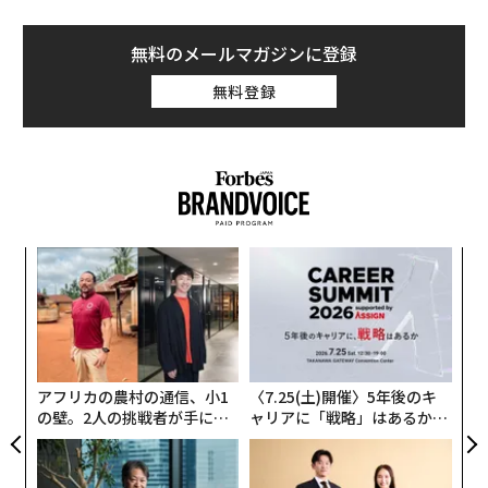
無料のメールマガジンに登録
無料登録
〜
金
個
挑
ェ
よっ
PA
アフリカの農村の通信、小1
〈7.25(土)開催〉5年後のキ
の壁。2人の挑戦者が手にし
ャリアに「戦略」はあるか。
た「次なる武器」
トップエグゼクティブのキャ
リアに触れる1日│CAREER S
UMMIT 2026