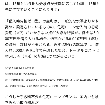
は、13年という損益分岐点が残額に応じて14年、15年と
先に伸びていくことになります」
「借入時負担ゼロ型」の金利は、一般的な水準よりやや
高めに設定されているものの、住宅ローン借入時の初期
費用（※2）がかからない点が大きな特徴だ。例えば5,0
00万円を借り入れる場合、通常かかる約110万円（※3）
の取扱手数料が不要となる。みずほ銀行の試算では、借
入額5,000万円を5年で完済した場合、トータルコストは
約64万円（※4）の削減につながるという。
※2 借入金額の2.2％が主流
※3 変動金利 年1.275%の場合
※4 当初期間35年、返済方法：元金均等返済で、変動金利 年1.475%の借入時負担ゼロ型
と、変動金利 年1.275%の通常の住宅ローンを比較した場合
こうした手数料不要の住宅ローンプランは、国内でも類
をみない取り組みだ。