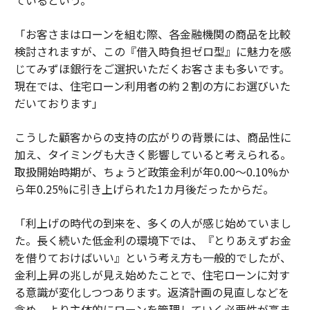
ているという。
「お客さまはローンを組む際、各金融機関の商品を比較
検討されますが、この『借入時負担ゼロ型』に魅力を感
じてみずほ銀行をご選択いただくお客さまも多いです。
現在では、住宅ローン利用者の約２割の方にお選びいた
だいております」
こうした顧客からの支持の広がりの背景には、商品性に
加え、タイミングも大きく影響していると考えられる。
取扱開始時期が、ちょうど政策金利が年0.00〜0.10%か
ら年0.25%に引き上げられた1カ月後だったからだ。
「利上げの時代の到来を、多くの人が感じ始めていまし
た。長く続いた低金利の環境下では、『とりあえずお金
を借りておけばいい』という考え方も一般的でしたが、
金利上昇の兆しが見え始めたことで、住宅ローンに対す
る意識が変化しつつあります。返済計画の見直しなどを
含め、より主体的にローンを管理していく必要性が高ま