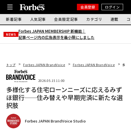
会員登録
ログイン
新着記事
人気記事
会員限定記事
カテゴリ
連載
コ
Forbes JAPAN MEMBERSHIP 新機能｜
NEWS
記事ページ内の広告表示を最小限にしました
トップ
Forbes JAPAN BrandVoice
Forbes JAPAN BrandVoice
多様
2026.05.15 11:00
多様化する住宅ローンニーズに応えるみず
ほ銀行──住み替えや早期完済に新たな選
択肢
Forbes JAPAN BrandVoice Studio