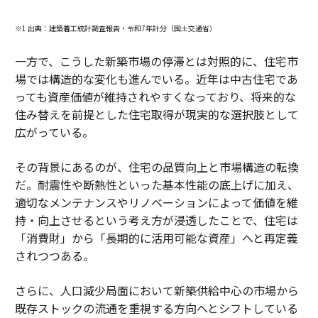
※1 出典：建築着工統計調査報告・令和7年計分（国土交通省）
一方で、こうした新築市場の停滞とは対照的に、住宅市
場では構造的な変化も進んでいる。近年は中古住宅であ
っても資産価値が維持されやすくなっており、将来的な
住み替えを前提とした住宅取得が現実的な選択肢として
広がっている。
その背景にあるのが、住宅の品質向上と市場構造の転換
だ。耐震性や断熱性といった基本性能の底上げに加え、
適切なメンテナンスやリノベーションによって価値を維
持・向上させるという考え方が浸透したことで、住宅は
「消費財」から「長期的に活用可能な資産」へと再定義
されつつある。
さらに、人口減少局面において新築供給中心の市場から
既存ストックの流通を重視する方向へとシフトしている