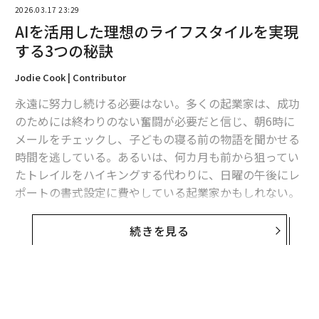
2026.03.17 23:29
AIを活用した理想のライフスタイルを実現
する3つの秘訣
Jodie Cook | Contributor
永遠に努力し続ける必要はない。多くの起業家は、成功
のためには終わりのない奮闘が必要だと信じ、朝6時に
メールをチェックし、子どもの寝る前の物語を聞かせる
時間を逃している。あるいは、何カ月も前から狙ってい
たトレイルをハイキングする代わりに、日曜の午後にレ
ポートの書式設定に費やしている起業家かもしれない。
古い成功の法則では、後の自由のために今すべてを犠牲
にすることを求める。しかし、もしその「後」が決して
続きを見る
訪れなかったらどうだろう？
AIが重労働を担い、あなたは生きることに集中できる人
生を設計しよう。その技術はすでに存在する。それを使
う許可を出すのはあなた自身だ。古いパターンに固執し