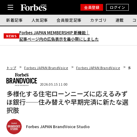
会員登録
ログイン
新着記事
人気記事
会員限定記事
カテゴリ
連載
コ
Forbes JAPAN MEMBERSHIP 新機能｜
NEWS
記事ページ内の広告表示を最小限にしました
トップ
Forbes JAPAN BrandVoice
Forbes JAPAN BrandVoice
多様
2026.05.15 11:00
多様化する住宅ローンニーズに応えるみず
ほ銀行──住み替えや早期完済に新たな選
択肢
Forbes JAPAN BrandVoice Studio