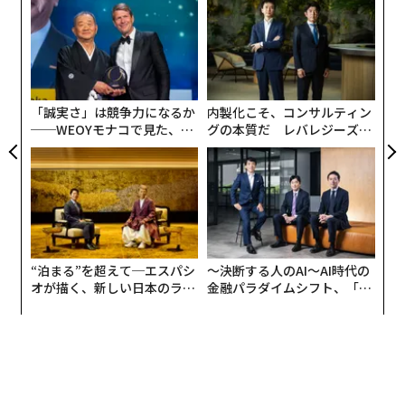
ンツ
“
への
シ
た、
グ
エ
設オ
が
が
「誠実さ」は競争力になるか
内製化こそ、コンサルティン
──WEOYモナコで見た、く
グの本質だ レバレジーズが
ら寿司の経営哲学
実践する、次世代ファームの
全貌
翻訳＝酒匂寛
“泊まる”を超えて─エスパシ
〜決断する人のAI〜AI時代の
2026年9月号発売中
オが描く、新しい日本のラグ
金融パラダイムシフト、「超
ジュアリー（中編）
個別化」の核心 【MUFG×ウ
ェルスナビ×PwC】
最新号の購入はこちらから
メンバーシップに登録する