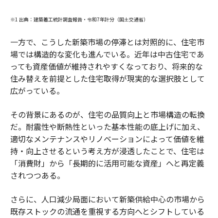
※1 出典：建築着工統計調査報告・令和7年計分（国土交通省）
一方で、こうした新築市場の停滞とは対照的に、住宅市
場では構造的な変化も進んでいる。近年は中古住宅であ
っても資産価値が維持されやすくなっており、将来的な
住み替えを前提とした住宅取得が現実的な選択肢として
広がっている。
その背景にあるのが、住宅の品質向上と市場構造の転換
だ。耐震性や断熱性といった基本性能の底上げに加え、
適切なメンテナンスやリノベーションによって価値を維
持・向上させるという考え方が浸透したことで、住宅は
「消費財」から「長期的に活用可能な資産」へと再定義
されつつある。
さらに、人口減少局面において新築供給中心の市場から
既存ストックの流通を重視する方向へとシフトしている