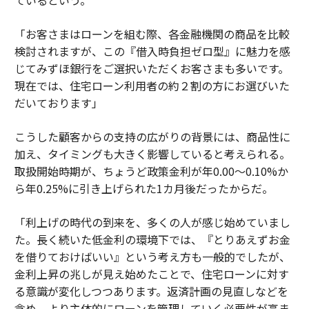
ているという。
「お客さまはローンを組む際、各金融機関の商品を比較
検討されますが、この『借入時負担ゼロ型』に魅力を感
じてみずほ銀行をご選択いただくお客さまも多いです。
現在では、住宅ローン利用者の約２割の方にお選びいた
だいております」
こうした顧客からの支持の広がりの背景には、商品性に
加え、タイミングも大きく影響していると考えられる。
取扱開始時期が、ちょうど政策金利が年0.00〜0.10%か
ら年0.25%に引き上げられた1カ月後だったからだ。
「利上げの時代の到来を、多くの人が感じ始めていまし
た。長く続いた低金利の環境下では、『とりあえずお金
を借りておけばいい』という考え方も一般的でしたが、
金利上昇の兆しが見え始めたことで、住宅ローンに対す
る意識が変化しつつあります。返済計画の見直しなどを
含め、より主体的にローンを管理していく必要性が高ま