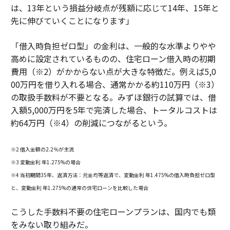
は、13年という損益分岐点が残額に応じて14年、15年と
先に伸びていくことになります」
「借入時負担ゼロ型」の金利は、一般的な水準よりやや
高めに設定されているものの、住宅ローン借入時の初期
費用（※2）がかからない点が大きな特徴だ。例えば5,0
00万円を借り入れる場合、通常かかる約110万円（※3）
の取扱手数料が不要となる。みずほ銀行の試算では、借
入額5,000万円を5年で完済した場合、トータルコストは
約64万円（※4）の削減につながるという。
※2 借入金額の2.2％が主流
※3 変動金利 年1.275%の場合
※4 当初期間35年、返済方法：元金均等返済で、変動金利 年1.475%の借入時負担ゼロ型
と、変動金利 年1.275%の通常の住宅ローンを比較した場合
こうした手数料不要の住宅ローンプランは、国内でも類
をみない取り組みだ。