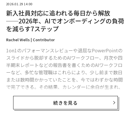
2026.01.29 14:00
新入社員対応に追われる毎日から解放
──2026年、AIでオンボーディングの負荷
を減らす7ステップ
Rachel Wells | Contributor
1on1のパフォーマンスレビューや退屈なPowerPointの
スライドから脱却するためのAIワークフロー、月次や四
半期末レポートなどの報告書を書くためのAIワークフロ
ーなど、多忙な管理職はこれらにより、少し前まで数日
または数時間かかっていたことを、今ではわずかな時間
で完了できる。その結果、カレンダーに余白が生まれ、
仕事の最重要領域──人材育成と業務運営の戦略──に
より多くの時間を割くことができる。
続きを見る
今回は、新入社員のオンボーディングにAIをどう使う
か、新たなAIワークフローを紹介しよう。