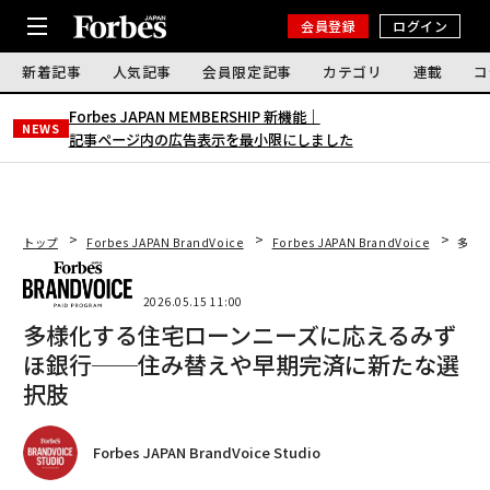
会員登録
ログイン
新着記事
人気記事
会員限定記事
カテゴリ
連載
コ
Forbes JAPAN MEMBERSHIP 新機能｜
NEWS
記事ページ内の広告表示を最小限にしました
トップ
Forbes JAPAN BrandVoice
Forbes JAPAN BrandVoice
多様
2026.05.15 11:00
多様化する住宅ローンニーズに応えるみず
ほ銀行──住み替えや早期完済に新たな選
択肢
Forbes JAPAN BrandVoice Studio