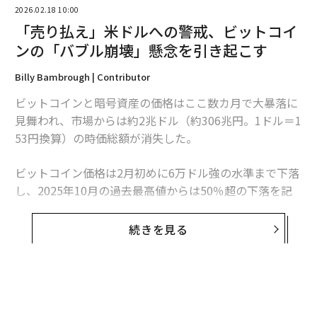
2026.02.18 10:00
「売り払え」米ドルへの警戒、ビットコイ
ンの「バブル崩壊」懸念を引き起こす
Billy Bambrough | Contributor
ビットコインと暗号資産の価格はここ数カ月で大暴落に
見舞われ、市場からは約2兆ドル（約306兆円。1ドル＝1
53円換算）の時価総額が消失した。
ビットコイン価格は2月初めに6万ドル強の水準まで下落
し、2025年10月の過去最高値からは50％超の下落を記
録した。
続きを見る
2025年初め以降、ビットコインはドルと正の相
関関係を示しているとの指摘
そんな中、億万長者で著名投資家のレイ・ダリオが警告
する「世界秩序の崩壊」が、ビットコイン価格のさらな