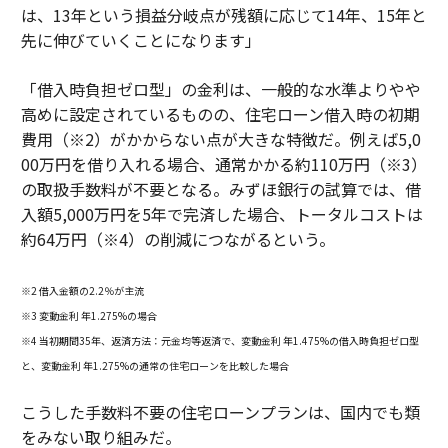
は、13年という損益分岐点が残額に応じて14年、15年と
先に伸びていくことになります」
「借入時負担ゼロ型」の金利は、一般的な水準よりやや
高めに設定されているものの、住宅ローン借入時の初期
費用（※2）がかからない点が大きな特徴だ。例えば5,0
00万円を借り入れる場合、通常かかる約110万円（※3）
の取扱手数料が不要となる。みずほ銀行の試算では、借
入額5,000万円を5年で完済した場合、トータルコストは
約64万円（※4）の削減につながるという。
※2 借入金額の2.2％が主流
※3 変動金利 年1.275%の場合
※4 当初期間35年、返済方法：元金均等返済で、変動金利 年1.475%の借入時負担ゼロ型
と、変動金利 年1.275%の通常の住宅ローンを比較した場合
こうした手数料不要の住宅ローンプランは、国内でも類
をみない取り組みだ。