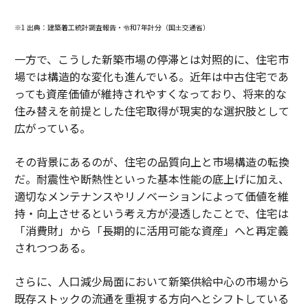
※1 出典：建築着工統計調査報告・令和7年計分（国土交通省）
一方で、こうした新築市場の停滞とは対照的に、住宅市
場では構造的な変化も進んでいる。近年は中古住宅であ
っても資産価値が維持されやすくなっており、将来的な
住み替えを前提とした住宅取得が現実的な選択肢として
広がっている。
その背景にあるのが、住宅の品質向上と市場構造の転換
だ。耐震性や断熱性といった基本性能の底上げに加え、
適切なメンテナンスやリノベーションによって価値を維
持・向上させるという考え方が浸透したことで、住宅は
「消費財」から「長期的に活用可能な資産」へと再定義
されつつある。
さらに、人口減少局面において新築供給中心の市場から
既存ストックの流通を重視する方向へとシフトしている