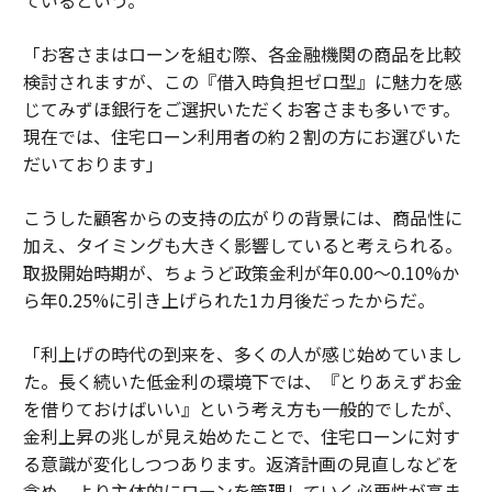
ているという。
「お客さまはローンを組む際、各金融機関の商品を比較
検討されますが、この『借入時負担ゼロ型』に魅力を感
じてみずほ銀行をご選択いただくお客さまも多いです。
現在では、住宅ローン利用者の約２割の方にお選びいた
だいております」
こうした顧客からの支持の広がりの背景には、商品性に
加え、タイミングも大きく影響していると考えられる。
取扱開始時期が、ちょうど政策金利が年0.00〜0.10%か
ら年0.25%に引き上げられた1カ月後だったからだ。
「利上げの時代の到来を、多くの人が感じ始めていまし
た。長く続いた低金利の環境下では、『とりあえずお金
を借りておけばいい』という考え方も一般的でしたが、
金利上昇の兆しが見え始めたことで、住宅ローンに対す
る意識が変化しつつあります。返済計画の見直しなどを
含め、より主体的にローンを管理していく必要性が高ま