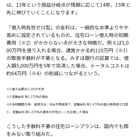
は、13年という損益分岐点が残額に応じて14年、15年と
先に伸びていくことになります」
「借入時負担ゼロ型」の金利は、一般的な水準よりやや
高めに設定されているものの、住宅ローン借入時の初期
費用（※2）がかからない点が大きな特徴だ。例えば5,0
00万円を借り入れる場合、通常かかる約110万円（※3）
の取扱手数料が不要となる。みずほ銀行の試算では、借
入額5,000万円を5年で完済した場合、トータルコストは
約64万円（※4）の削減につながるという。
※2 借入金額の2.2％が主流
※3 変動金利 年1.275%の場合
※4 当初期間35年、返済方法：元金均等返済で、変動金利 年1.475%の借入時負担ゼロ型
と、変動金利 年1.275%の通常の住宅ローンを比較した場合
こうした手数料不要の住宅ローンプランは、国内でも類
をみない取り組みだ。