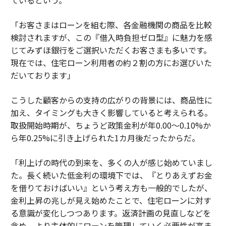
ているという。
「お客さまはローンを組む際、各金融機関の商品を比較
検討されますが、この『借入時負担ゼロ型』に魅力を感
じてみずほ銀行をご選択いただくお客さまも多いです。
現在では、住宅ローン利用者の約２割の方にお選びいた
だいております」
こうした顧客からの支持の広がりの背景には、商品性に
加え、タイミングも大きく影響していると考えられる。
取扱開始時期が、ちょうど政策金利が年0.00〜0.10%か
ら年0.25%に引き上げられた1カ月後だったからだ。
「利上げの時代の到来を、多くの人が感じ始めていまし
た。長く続いた低金利の環境下では、『とりあえずお金
を借りておけばいい』という考え方も一般的でしたが、
金利上昇の兆しが見え始めたことで、住宅ローンに対す
る意識が変化しつつあります。返済計画の見直しなどを
含め、より主体的にローンを管理していく必要性が高ま