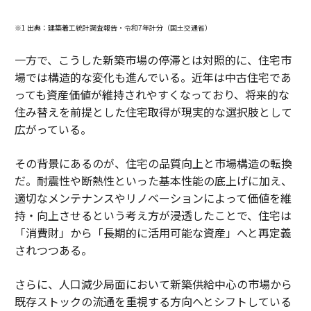
※1 出典：建築着工統計調査報告・令和7年計分（国土交通省）
一方で、こうした新築市場の停滞とは対照的に、住宅市
場では構造的な変化も進んでいる。近年は中古住宅であ
っても資産価値が維持されやすくなっており、将来的な
住み替えを前提とした住宅取得が現実的な選択肢として
広がっている。
その背景にあるのが、住宅の品質向上と市場構造の転換
だ。耐震性や断熱性といった基本性能の底上げに加え、
適切なメンテナンスやリノベーションによって価値を維
持・向上させるという考え方が浸透したことで、住宅は
「消費財」から「長期的に活用可能な資産」へと再定義
されつつある。
さらに、人口減少局面において新築供給中心の市場から
既存ストックの流通を重視する方向へとシフトしている