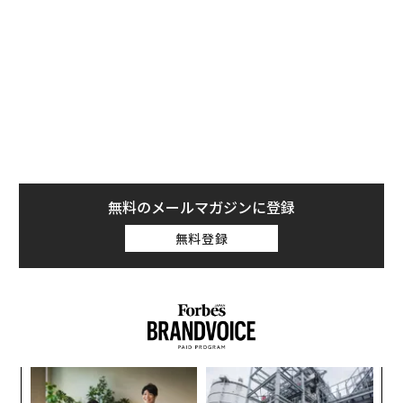
活用する必要があることを理解しているが、AIを最大限
に活用する最良の方法については、他の誰もと同様に混
乱している。
彼らの混乱こそが、あなたのチャンスなのだ。
CEOが「AIを理解している人材」を求めるとき、彼らが
本当に求めているのは
シンプル化責任者（Simplifier-In
-Chief）
である。つまり、AIを使いこなし、さらに重要
無料のメールマガジンに登録
なことに、行動を促すほど明確に説明できる人材だ。
無料登録
インドラ・ヌーイ、シンプル化の達人
インドラ・ヌーイはある日突然ペプシコのCEOに任命さ
れたわけではない。12年間にわたり様々な役職を経験
し、トップの座を獲得するのに役立つスキルを磨いてき
た。
【
に