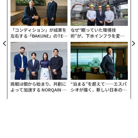
彼女の回顧録
『My Life In Full』の中で、ヌーイは自身
が
目
わ
のキャリアの基盤となったスキルの一つとして「問題を
の
単純化し、効果的に伝える能力」を挙げている。ヌーイ
ン
の上司や上級幹部たちは彼女を代替不可能な存在と考え
「コンディション」が成果を
なぜ“眠っていた環境技
ていた。彼女が昇進の最有力候補であったことは驚くべ
左右する――「BAKUNE」のTEN
術”が、下水インフラを変え
きことではない。
TIALが支える「挑戦者の明
たのか──産総研×月島JFE
日」
アクアソリューションの10年
情報を吸収し、シンプルかつ明確に整理する評判を得れ
ば、あなたの価値は高まるだろう。
複雑さをシンプルにする実践的フレームワーク
挑戦は個から始まり、共創に
“泊まる”を超えて──エスパ
よって加速する NORQAIN JA
シオが描く、新しい日本のラ
以下は、優れたシンプル化の達人がチーム、上司、採用
PAN 特別座談会
グジュアリー（前編）
担当者、あるいはCEOとどのようにコミュニケーション
を取るかを示す仮想シナリオだ。
あなたの上司が中規模企業のオペレーション担当VPだと
仮定しよう。彼女は「AIを使って生産性を向上させる」
というプレッシャーを受けている。誰も彼女にその方法