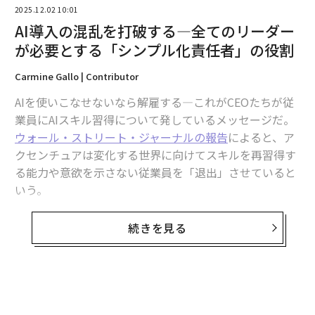
2025.12.02 10:01
AI導入の混乱を打破する—全てのリーダー
が必要とする「シンプル化責任者」の役割
Carmine Gallo | Contributor
AIを使いこなせないなら解雇する—これがCEOたちが従
業員にAIスキル習得について発しているメッセージだ。
ウォール・ストリート・ジャーナルの報告
によると、ア
クセンチュアは変化する世界に向けてスキルを再習得す
る能力や意欲を示さない従業員を「退出」させていると
いう。
もちろん、アクセンチュアだけではない。ガートナーの
続きを見る
調査によると、77%のCEOがAIを中心にビジネスモデル
を再構築しており、その多く（40%以上）が自社組織内
のAI知識の不足に落胆している。
CEOやリーダーたちは、ビジネスを変革するためにAIを