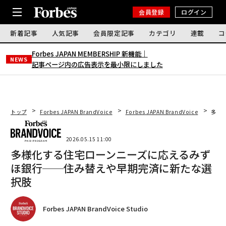
会員登録
ログイン
新着記事
人気記事
会員限定記事
カテゴリ
連載
コ
Forbes JAPAN MEMBERSHIP 新機能｜
NEWS
記事ページ内の広告表示を最小限にしました
トップ
Forbes JAPAN BrandVoice
Forbes JAPAN BrandVoice
多様
2026.05.15 11:00
多様化する住宅ローンニーズに応えるみず
ほ銀行──住み替えや早期完済に新たな選
択肢
Forbes JAPAN BrandVoice Studio