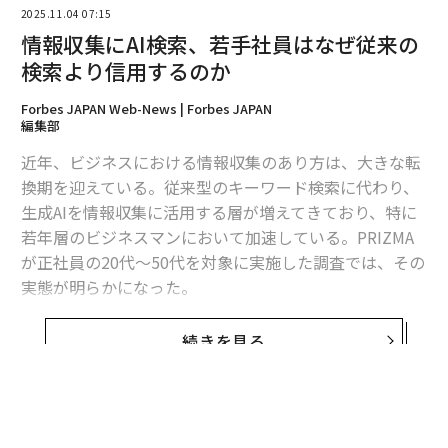
2025.11.04 07:15
情報収集にAI検索、若手社員はなぜ従来の
検索より信用するのか
Forbes JAPAN Web-News | Forbes JAPAN
編集部
近年、ビジネスにおける情報収集のあり方は、大きな転
換期を迎えている。従来型のキーワード検索に代わり、
生成AIを情報収集に活用する層が増えてきており、特に
若年層のビジネスマンにおいて加速している。PRIZMA
が正社員の20代〜50代を対象に実施した調査では、その
実態が明らかになった。
まず生成AIの利用率は、20代で72%、30代で65％と高い
続きを見る
水準にある。一方、40代は52%、50代は48％という結
果であり、若年層ほど利用率が高い傾向だ。