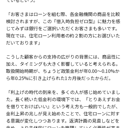
ているという。
「お客さまはローンを組む際、各金融機関の商品を比較
検討されますが、この『借入時負担ゼロ型』に魅力を感
じてみずほ銀行をご選択いただくお客さまも多いです。
現在では、住宅ローン利用者の約２割の方にお選びいた
だいております」
こうした顧客からの支持の広がりの背景には、商品性に
加え、タイミングも大きく影響していると考えられる。
取扱開始時期が、ちょうど政策金利が年0.00〜0.10%か
ら年0.25%に引き上げられた1カ月後だったからだ。
「利上げの時代の到来を、多くの人が感じ始めていまし
た。長く続いた低金利の環境下では、『とりあえずお金
を借りておけばいい』という考え方も一般的でしたが、
金利上昇の兆しが見え始めたことで、住宅ローンに対す
る意識が変化しつつあります。返済計画の見直しなどを
含め、より主体的にローンを管理していく必要性が高ま