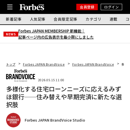
会員登録
ログイン
新着記事
人気記事
会員限定記事
カテゴリ
連載
コ
Forbes JAPAN MEMBERSHIP 新機能｜
NEWS
記事ページ内の広告表示を最小限にしました
トップ
Forbes JAPAN BrandVoice
Forbes JAPAN BrandVoice
多様
2026.05.15 11:00
多様化する住宅ローンニーズに応えるみず
ほ銀行──住み替えや早期完済に新たな選
択肢
Forbes JAPAN BrandVoice Studio