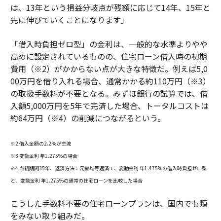
は、13年という損益分岐点が残額に応じて14年、15年と
先に伸びていくことになります」
「借入時負担ゼロ型」の金利は、一般的な水準よりやや
高めに設定されているものの、住宅ローン借入時の初期
費用（※2）がかからない点が大きな特徴だ。例えば5,0
00万円を借り入れる場合、通常かかる約110万円（※3）
の取扱手数料が不要となる。みずほ銀行の試算では、借
入額5,000万円を5年で完済した場合、トータルコストは
約64万円（※4）の削減につながるという。
※2 借入金額の2.2％が主流
※3 変動金利 年1.275%の場合
※4 当初期間35年、返済方法：元金均等返済で、変動金利 年1.475%の借入時負担ゼロ型
と、変動金利 年1.275%の通常の住宅ローンを比較した場合
こうした手数料不要の住宅ローンプランは、国内でも類
をみない取り組みだ。