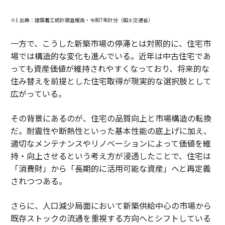
※1 出典：建築着工統計調査報告・令和7年計分（国土交通省）
一方で、こうした新築市場の停滞とは対照的に、住宅市
場では構造的な変化も進んでいる。近年は中古住宅であ
っても資産価値が維持されやすくなっており、将来的な
住み替えを前提とした住宅取得が現実的な選択肢として
広がっている。
その背景にあるのが、住宅の品質向上と市場構造の転換
だ。耐震性や断熱性といった基本性能の底上げに加え、
適切なメンテナンスやリノベーションによって価値を維
持・向上させるという考え方が浸透したことで、住宅は
「消費財」から「長期的に活用可能な資産」へと再定義
されつつある。
さらに、人口減少局面において新築供給中心の市場から
既存ストックの流通を重視する方向へとシフトしている