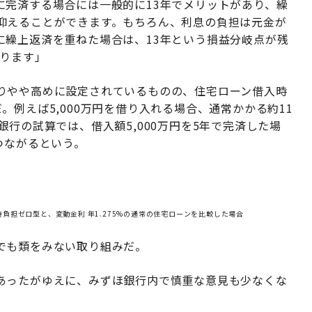
に完済する場合には一般的に13年でメリットがあり、繰
抑えることができます。もちろん、利息の負担は元金が
に繰上返済を重ねた場合は、13年という損益分岐点が残
なります」
りやや高めに設定されているものの、住宅ローン借入時
例えば5,000万円を借り入れる場合、通常かかる約11
行の試算では、借入額5,000万円を5年で完済した場
つながるという。
入時負担ゼロ型と、変動金利 年1.275%の通常の住宅ローンを比較した場合
でも類をみない取り組みだ。
あったがゆえに、みずほ銀行内で慎重な意見も少なくな