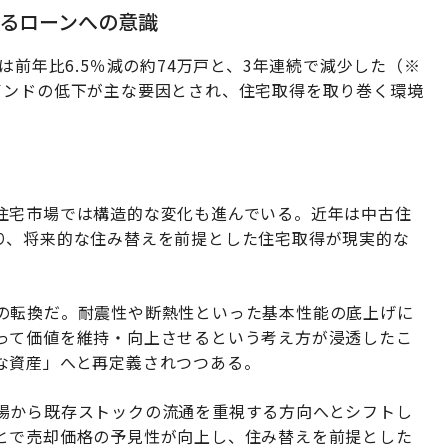
るローンへの意識
は前年比6.5％減の約74万戸と、3年連続で減少した（※
インドの低下が主な要因とされ、住宅取得を取り巻く環境
住宅市場では構造的な変化も進んでいる。近年は中古住
り、将来的な住み替えを前提とした住宅取得が現実的な
の転換だ。耐震性や断熱性といった基本性能の底上げに
って価値を維持・向上させるという考え方が浸透したこ
な資産」へと再定義されつつある。
場から既存ストックの流通を重視する方向へとシフトし
とで売却価格の予見性が向上し、住み替えを前提とした