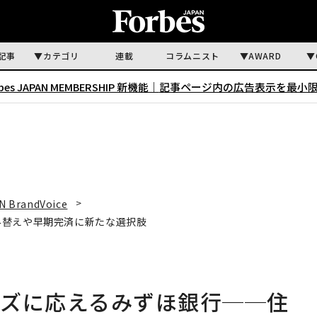
記事
カテゴリ
連載
コラムニスト
AWARD
rbes JAPAN MEMBERSHIP 新機能｜
記事ページ内の広告表示を最小
N BrandVoice
み替えや早期完済に新たな選択肢
ーズに応えるみずほ銀行──住