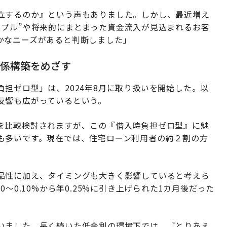
立するのか』という声もありました。しかし、最近増え
ップル”や将来的にまとまった資金流入が見込まれるお客
かなニーズがあると判断しました」
関係構築をめざす
担ゼロ型」は、2024年8月に取り扱いを開始した。以
反響も広がっているという。
を比較検討されますが、この『借入時負担ゼロ型』に魅
も多いです。現在では、住宅ローン利用者の約２割の方
品性に加え、タイミングも大きく影響していると考えら
〜0.10%から年0.25%に引き上げられた1カ月後だった
いました。長く続いた低金利の環境下では、『とりあえ