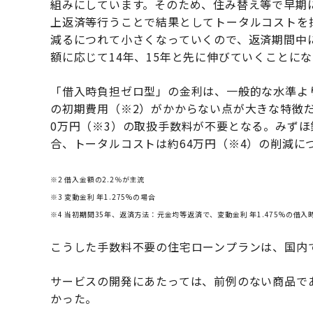
組みにしています。そのため、住み替え等で早期
上返済等行うことで結果としてトータルコストを
減るにつれて小さくなっていくので、返済期間中
額に応じて14年、15年と先に伸びていくことに
「借入時負担ゼロ型」の金利は、一般的な水準よ
の初期費用（※2）がかからない点が大きな特徴だ。
0万円（※3）の取扱手数料が不要となる。みずほ銀
合、トータルコストは約64万円（※4）の削減に
※2 借入金額の2.2％が主流
※3 変動金利 年1.275%の場合
※4 当初期間35年、返済方法：元金均等返済で、変動金利 年1.475%の借
こうした手数料不要の住宅ローンプランは、国内
サービスの開発にあたっては、前例のない商品で
かった。