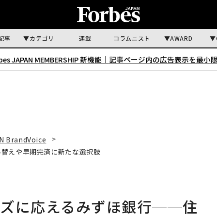
記事
カテゴリ
連載
コラムニスト
AWARD
rbes JAPAN MEMBERSHIP 新機能｜
記事ページ内の広告表示を最小
N BrandVoice
み替えや早期完済に新たな選択肢
ーズに応えるみずほ銀行──住