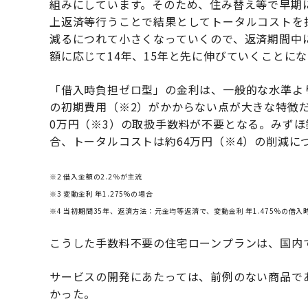
組みにしています。そのため、住み替え等で早期
上返済等行うことで結果としてトータルコストを
減るにつれて小さくなっていくので、返済期間中
額に応じて14年、15年と先に伸びていくことに
「借入時負担ゼロ型」の金利は、一般的な水準よ
の初期費用（※2）がかからない点が大きな特徴だ。
0万円（※3）の取扱手数料が不要となる。みずほ銀
合、トータルコストは約64万円（※4）の削減に
※2 借入金額の2.2％が主流
※3 変動金利 年1.275%の場合
※4 当初期間35年、返済方法：元金均等返済で、変動金利 年1.475%の借
こうした手数料不要の住宅ローンプランは、国内
サービスの開発にあたっては、前例のない商品で
かった。