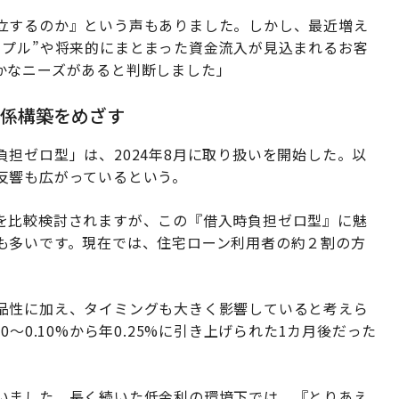
立するのか』という声もありました。しかし、最近増え
ップル”や将来的にまとまった資金流入が見込まれるお客
かなニーズがあると判断しました」
関係構築をめざす
担ゼロ型」は、2024年8月に取り扱いを開始した。以
反響も広がっているという。
を比較検討されますが、この『借入時負担ゼロ型』に魅
も多いです。現在では、住宅ローン利用者の約２割の方
品性に加え、タイミングも大きく影響していると考えら
〜0.10%から年0.25%に引き上げられた1カ月後だった
いました。長く続いた低金利の環境下では、『とりあえ