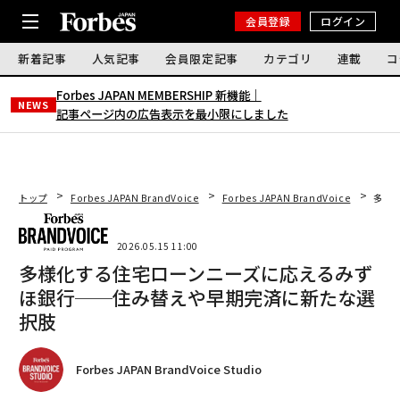
会員登録
ログイン
新着記事
人気記事
会員限定記事
カテゴリ
連載
コ
Forbes JAPAN MEMBERSHIP 新機能｜
NEWS
記事ページ内の広告表示を最小限にしました
トップ
Forbes JAPAN BrandVoice
Forbes JAPAN BrandVoice
多様
2026.05.15 11:00
多様化する住宅ローンニーズに応えるみず
ほ銀行──住み替えや早期完済に新たな選
択肢
Forbes JAPAN BrandVoice Studio