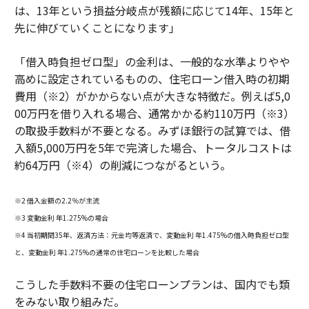
は、13年という損益分岐点が残額に応じて14年、15年と
先に伸びていくことになります」
「借入時負担ゼロ型」の金利は、一般的な水準よりやや
高めに設定されているものの、住宅ローン借入時の初期
費用（※2）がかからない点が大きな特徴だ。例えば5,0
00万円を借り入れる場合、通常かかる約110万円（※3）
の取扱手数料が不要となる。みずほ銀行の試算では、借
入額5,000万円を5年で完済した場合、トータルコストは
約64万円（※4）の削減につながるという。
※2 借入金額の2.2％が主流
※3 変動金利 年1.275%の場合
※4 当初期間35年、返済方法：元金均等返済で、変動金利 年1.475%の借入時負担ゼロ型
と、変動金利 年1.275%の通常の住宅ローンを比較した場合
こうした手数料不要の住宅ローンプランは、国内でも類
をみない取り組みだ。