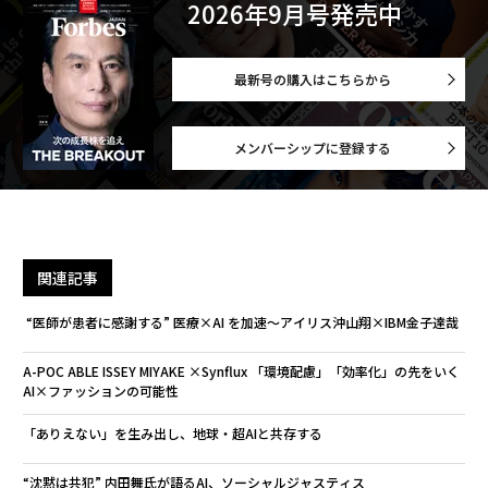
2026年9月号発売中
最新号の購入はこちらから
メンバーシップに登録する
関連記事
“医師が患者に感謝する” 医療×AI を加速〜アイリス沖山翔×IBM金子達哉
A-POC ABLE ISSEY MIYAKE ×Synflux 「環境配慮」「効率化」の先をいく
AI×ファッションの可能性
「ありえない」を生み出し、地球・超AIと共存する
“沈黙は共犯” 内田舞氏が語るAI、ソーシャルジャスティス