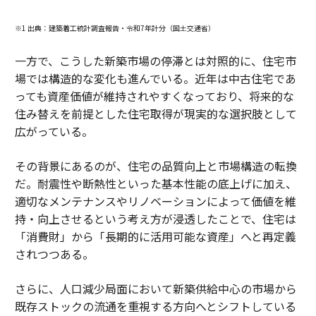
※1 出典：建築着工統計調査報告・令和7年計分（国土交通省）
一方で、こうした新築市場の停滞とは対照的に、住宅市
場では構造的な変化も進んでいる。近年は中古住宅であ
っても資産価値が維持されやすくなっており、将来的な
住み替えを前提とした住宅取得が現実的な選択肢として
広がっている。
その背景にあるのが、住宅の品質向上と市場構造の転換
だ。耐震性や断熱性といった基本性能の底上げに加え、
適切なメンテナンスやリノベーションによって価値を維
持・向上させるという考え方が浸透したことで、住宅は
「消費財」から「長期的に活用可能な資産」へと再定義
されつつある。
さらに、人口減少局面において新築供給中心の市場から
既存ストックの流通を重視する方向へとシフトしている