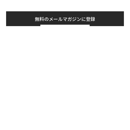
無料のメールマガジンに登録
無料登録
革
ク
た「
目
の
ン
「コンディション」が成果を
〜決断する人のAI〜AI時代の
左右する――「BAKUNE」のTEN
金融パラダイムシフト、「超
TIALが支える「挑戦者の明
個別化」の核心 【MUFG×ウ
日」
ェルスナビ×PwC】