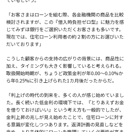
ているという。
「お客さまはローンを組む際、各金融機関の商品を比較
検討されますが、この『借入時負担ゼロ型』に魅力を感
じてみずほ銀行をご選択いただくお客さまも多いです。
現在では、住宅ローン利用者の約２割の方にお選びいた
だいております」
こうした顧客からの支持の広がりの背景には、商品性に
加え、タイミングも大きく影響していると考えられる。
取扱開始時期が、ちょうど政策金利が年0.00〜0.10%か
ら年0.25%に引き上げられた1カ月後だったからだ。
「利上げの時代の到来を、多くの人が感じ始めていまし
た。長く続いた低金利の環境下では、『とりあえずお金
を借りておけばいい』という考え方も一般的でしたが、
金利上昇の兆しが見え始めたことで、住宅ローンに対す
る意識が変化しつつあります。返済計画の見直しなどを
含め、より主体的にローンを管理していく必要性が高ま