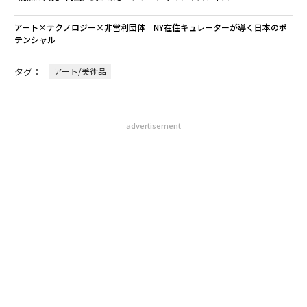
アート×テクノロジー×非営利団体 NY在住キュレーターが導く日本のポ
テンシャル
タグ：
アート/美術品
advertisement