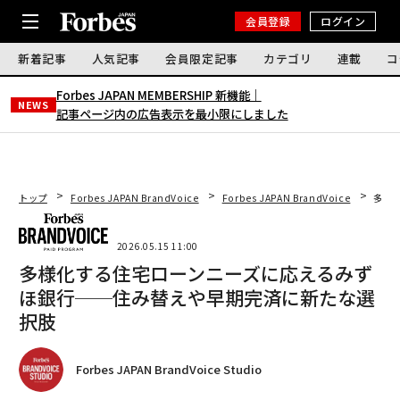
会員登録
ログイン
新着記事
人気記事
会員限定記事
カテゴリ
連載
コ
Forbes JAPAN MEMBERSHIP 新機能｜
NEWS
記事ページ内の広告表示を最小限にしました
トップ
Forbes JAPAN BrandVoice
Forbes JAPAN BrandVoice
多様
2026.05.15 11:00
多様化する住宅ローンニーズに応えるみず
ほ銀行──住み替えや早期完済に新たな選
択肢
Forbes JAPAN BrandVoice Studio