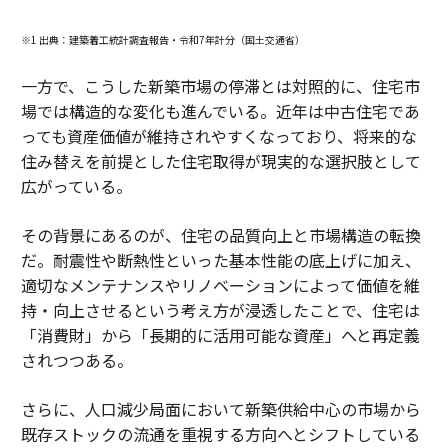
※1 出典：建築着工統計調査報告・令和7年計分（国土交通省）
一方で、こうした新築市場の停滞とは対照的に、住宅市
場では構造的な変化も進んでいる。近年は中古住宅であ
っても資産価値が維持されやすくなっており、将来的な
住み替えを前提とした住宅取得が現実的な選択肢として
広がっている。
その背景にあるのが、住宅の品質向上と市場構造の転換
だ。耐震性や断熱性といった基本性能の底上げに加え、
適切なメンテナンスやリノベーションによって価値を維
持・向上させるという考え方が浸透したことで、住宅は
「消費財」から「長期的に活用可能な資産」へと再定義
されつつある。
さらに、人口減少局面において新築供給中心の市場から
既存ストックの流通を重視する方向へとシフトしている