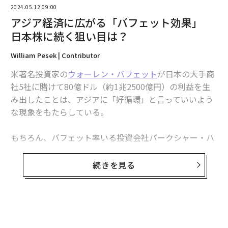
2024.05.12 09:00
アジア経済に広がる「バフェット効果」
日本株に続く狙い目は？
William Pesek | Contributor
米著名投資家の
ウォーレン・バフェット
が日本の大手商
社5社に賭けて80億ドル（約1兆2500億円）の利益を生
み出したことは、アジアに「好循環」と言っていいよう
な現象をもたらしている。
もちろん、バフェット率いる投資会社バークシャー・ハ
サウェイが伊藤忠商事、丸紅、三菱商事、三井物産、住
友商事の株式への投資から生んだ利益というのは、「紙
続きを見る
の上」のもの（含み益）ではある。しかし、これらの未
実現利益はアジア3位の経済大国、インドの政財界の要
人たちを奮起させており、インド企業の経営改革を促す
方向に働くかもしれない。また、バフェットによる日本
の商社株での成功は間接的に、韓国の政府や企業に対し