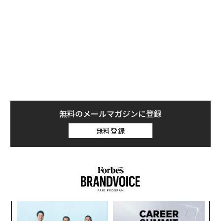
て企業慣行の国際標準化に本腰を入れるよう促す格好に
もなっている。
インドへの注目度があらためて高まったのは、バフェッ
トが先週、
ナレンドラ・モディ首相の経済
へ時宜を得た
エールを送ったのがきっかけだ。バークシャーの株主総
会で投資家から質問されたバフェットは、インド市場に
は「未開拓の」機会があるかもしれないと答え、さらに
「インドのような国にはたくさんの機会があると確信し
無料のメールマガジンに登録
ている」とも語った。
無料登録
〜
金