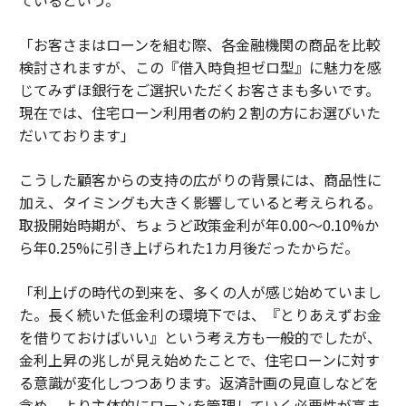
ているという。
「お客さまはローンを組む際、各金融機関の商品を比較
検討されますが、この『借入時負担ゼロ型』に魅力を感
じてみずほ銀行をご選択いただくお客さまも多いです。
現在では、住宅ローン利用者の約２割の方にお選びいた
だいております」
こうした顧客からの支持の広がりの背景には、商品性に
加え、タイミングも大きく影響していると考えられる。
取扱開始時期が、ちょうど政策金利が年0.00〜0.10%か
ら年0.25%に引き上げられた1カ月後だったからだ。
「利上げの時代の到来を、多くの人が感じ始めていまし
た。長く続いた低金利の環境下では、『とりあえずお金
を借りておけばいい』という考え方も一般的でしたが、
金利上昇の兆しが見え始めたことで、住宅ローンに対す
る意識が変化しつつあります。返済計画の見直しなどを
含め、より主体的にローンを管理していく必要性が高ま