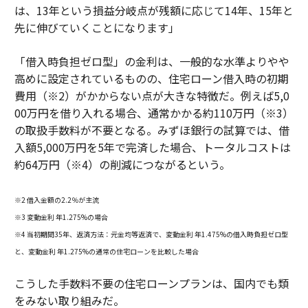
は、13年という損益分岐点が残額に応じて14年、15年と
先に伸びていくことになります」
「借入時負担ゼロ型」の金利は、一般的な水準よりやや
高めに設定されているものの、住宅ローン借入時の初期
費用（※2）がかからない点が大きな特徴だ。例えば5,0
00万円を借り入れる場合、通常かかる約110万円（※3）
の取扱手数料が不要となる。みずほ銀行の試算では、借
入額5,000万円を5年で完済した場合、トータルコストは
約64万円（※4）の削減につながるという。
※2 借入金額の2.2％が主流
※3 変動金利 年1.275%の場合
※4 当初期間35年、返済方法：元金均等返済で、変動金利 年1.475%の借入時負担ゼロ型
と、変動金利 年1.275%の通常の住宅ローンを比較した場合
こうした手数料不要の住宅ローンプランは、国内でも類
をみない取り組みだ。