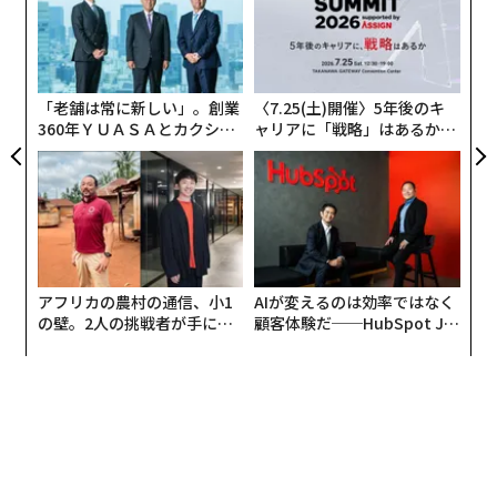
個
「
ェ
─
ら
「老舗は常に新しい」。創業
〈7.25(土)開催〉5年後のキ
360年ＹＵＡＳＡとカクシン
ャリアに「戦略」はあるか。
CEO田尻望が語る、AIを超え
トップエグゼクティブのキャ
る人の価値
リアに触れる1日│CAREER S
UMMIT 2026
アフリカの農村の通信、小1
AIが変えるのは効率ではなく
の壁。2人の挑戦者が手にし
顧客体験だ──HubSpot Ja
た「次なる武器」
panが語る「Grow Better」
な組織のつくり方