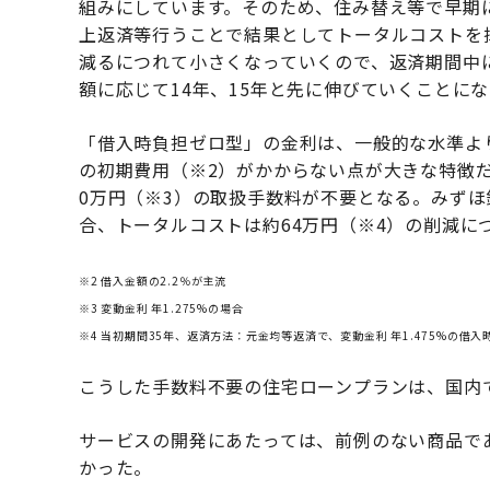
組みにしています。そのため、住み替え等で早期
上返済等行うことで結果としてトータルコストを
減るにつれて小さくなっていくので、返済期間中
額に応じて14年、15年と先に伸びていくことに
「借入時負担ゼロ型」の金利は、一般的な水準よ
の初期費用（※2）がかからない点が大きな特徴だ。
0万円（※3）の取扱手数料が不要となる。みずほ銀
合、トータルコストは約64万円（※4）の削減に
※2 借入金額の2.2％が主流
※3 変動金利 年1.275%の場合
※4 当初期間35年、返済方法：元金均等返済で、変動金利 年1.475%の借
こうした手数料不要の住宅ローンプランは、国内
サービスの開発にあたっては、前例のない商品で
かった。