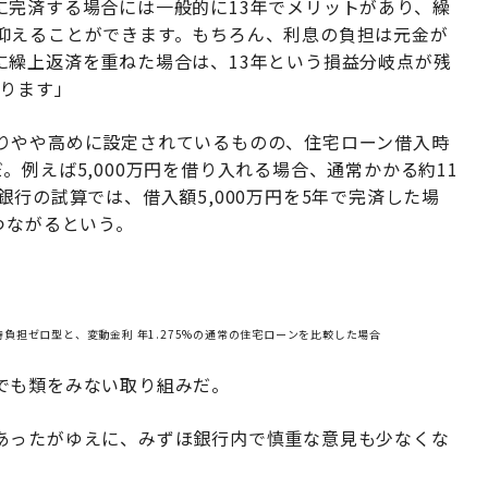
に完済する場合には一般的に13年でメリットがあり、繰
抑えることができます。もちろん、利息の負担は元金が
に繰上返済を重ねた場合は、13年という損益分岐点が残
なります」
りやや高めに設定されているものの、住宅ローン借入時
例えば5,000万円を借り入れる場合、通常かかる約11
行の試算では、借入額5,000万円を5年で完済した場
つながるという。
入時負担ゼロ型と、変動金利 年1.275%の通常の住宅ローンを比較した場合
でも類をみない取り組みだ。
あったがゆえに、みずほ銀行内で慎重な意見も少なくな