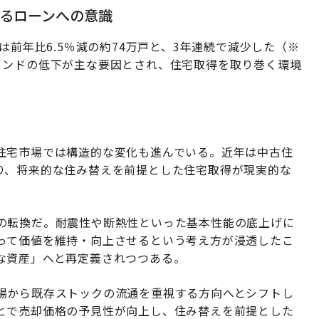
るローンへの意識
は前年比6.5％減の約74万戸と、3年連続で減少した（※
インドの低下が主な要因とされ、住宅取得を取り巻く環境
住宅市場では構造的な変化も進んでいる。近年は中古住
り、将来的な住み替えを前提とした住宅取得が現実的な
の転換だ。耐震性や断熱性といった基本性能の底上げに
って価値を維持・向上させるという考え方が浸透したこ
な資産」へと再定義されつつある。
場から既存ストックの流通を重視する方向へとシフトし
とで売却価格の予見性が向上し、住み替えを前提とした