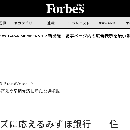
記事
カテゴリ
連載
コラムニスト
AWARD
rbes JAPAN MEMBERSHIP 新機能｜
記事ページ内の広告表示を最小
N BrandVoice
み替えや早期完済に新たな選択肢
ーズに応えるみずほ銀行──住