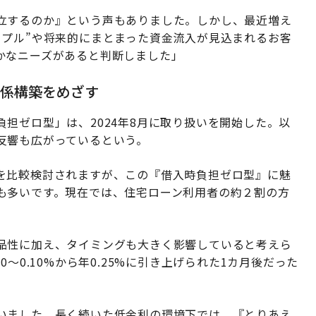
立するのか』という声もありました。しかし、最近増え
ップル”や将来的にまとまった資金流入が見込まれるお客
かなニーズがあると判断しました」
関係構築をめざす
担ゼロ型」は、2024年8月に取り扱いを開始した。以
反響も広がっているという。
を比較検討されますが、この『借入時負担ゼロ型』に魅
も多いです。現在では、住宅ローン利用者の約２割の方
品性に加え、タイミングも大きく影響していると考えら
〜0.10%から年0.25%に引き上げられた1カ月後だった
いました。長く続いた低金利の環境下では、『とりあえ