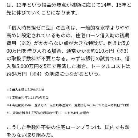
は、13年という損益分岐点が残額に応じて14年、15年と
先に伸びていくことになります」
「借入時負担ゼロ型」の金利は、一般的な水準よりやや
高めに設定されているものの、住宅ローン借入時の初期
費用（※2）がかからない点が大きな特徴だ。例えば5,0
00万円を借り入れる場合、通常かかる約110万円（※3）
の取扱手数料が不要となる。みずほ銀行の試算では、借
入額5,000万円を5年で完済した場合、トータルコストは
約64万円（※4）の削減につながるという。
※2 借入金額の2.2％が主流
※3 変動金利 年1.275%の場合
※4 当初期間35年、返済方法：元金均等返済で、変動金利 年1.475%の借入時負担ゼロ型
と、変動金利 年1.275%の通常の住宅ローンを比較した場合
こうした手数料不要の住宅ローンプランは、国内でも類
をみない取り組みだ。