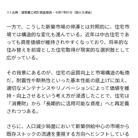
※1 出典：建築着工統計調査報告・令和7年計分（国土交通省）
一方で、こうした新築市場の停滞とは対照的に、住宅市
場では構造的な変化も進んでいる。近年は中古住宅であ
っても資産価値が維持されやすくなっており、将来的な
住み替えを前提とした住宅取得が現実的な選択肢として
広がっている。
その背景にあるのが、住宅の品質向上と市場構造の転換
だ。耐震性や断熱性といった基本性能の底上げに加え、
適切なメンテナンスやリノベーションによって価値を維
持・向上させるという考え方が浸透したことで、住宅は
「消費財」から「長期的に活用可能な資産」へと再定義
されつつある。
さらに、人口減少局面において新築供給中心の市場から
既存ストックの流通を重視する方向へとシフトしている