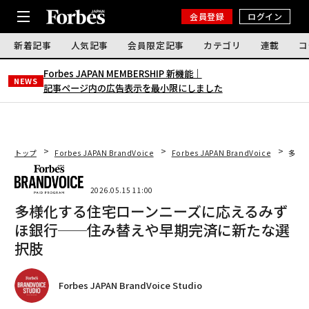
会員登録
ログイン
新着記事
人気記事
会員限定記事
カテゴリ
連載
コ
Forbes JAPAN MEMBERSHIP 新機能｜
NEWS
記事ページ内の広告表示を最小限にしました
トップ
Forbes JAPAN BrandVoice
Forbes JAPAN BrandVoice
多様
2026.05.15 11:00
多様化する住宅ローンニーズに応えるみず
ほ銀行──住み替えや早期完済に新たな選
択肢
Forbes JAPAN BrandVoice Studio