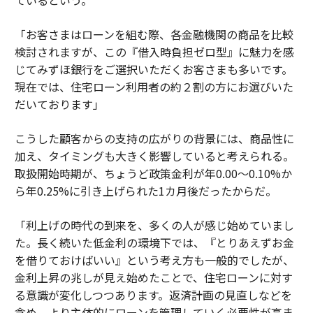
ているという。
「お客さまはローンを組む際、各金融機関の商品を比較
検討されますが、この『借入時負担ゼロ型』に魅力を感
じてみずほ銀行をご選択いただくお客さまも多いです。
現在では、住宅ローン利用者の約２割の方にお選びいた
だいております」
こうした顧客からの支持の広がりの背景には、商品性に
加え、タイミングも大きく影響していると考えられる。
取扱開始時期が、ちょうど政策金利が年0.00〜0.10%か
ら年0.25%に引き上げられた1カ月後だったからだ。
「利上げの時代の到来を、多くの人が感じ始めていまし
た。長く続いた低金利の環境下では、『とりあえずお金
を借りておけばいい』という考え方も一般的でしたが、
金利上昇の兆しが見え始めたことで、住宅ローンに対す
る意識が変化しつつあります。返済計画の見直しなどを
含め、より主体的にローンを管理していく必要性が高ま