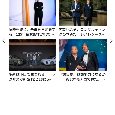
シ
グ
〜
企業からは、コロナ禍前の販売実績まで回復しつつある
金
という意見や、飲食業界でリベンジ消費が発生している
個
ェ
という声も複数聞こえてくる。一方、コロナ禍で夜の外
伝統を礎に、未来を再定義す
内製化こそ、コンサルティン
出を控えるように生活習慣を変えたまま、居酒屋の利用
る 125年企業BATが挑むス
グの本質だ レバレジーズが
が戻らない層もある、という厳しい声もあがっている。
モークレスな未来
実践する、次世代ファームの
全貌
5月12日、酒類大手4社の2023年12月期（予想）の連結
売上高が、いずれも前年同期比で増収となる見通しが明
らかになった。帝国データバンクは、業務用需要の回復
や10月に予定されているビール、日本酒の減税が好材料
革新は下山で生まれる──レ
「誠実さ」は競争力になるか
になるものの、原材料価格や電気代、輸送費の高騰は下
クサスが新型TZとESに込め
──WEOYモナコで見た、く
押し要因になるとの見解を示した。
た「DISCOVER」の哲学
ら寿司の経営哲学