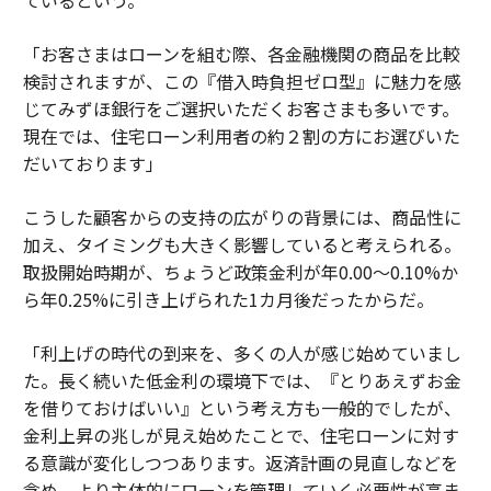
ているという。
「お客さまはローンを組む際、各金融機関の商品を比較
検討されますが、この『借入時負担ゼロ型』に魅力を感
じてみずほ銀行をご選択いただくお客さまも多いです。
現在では、住宅ローン利用者の約２割の方にお選びいた
だいております」
こうした顧客からの支持の広がりの背景には、商品性に
加え、タイミングも大きく影響していると考えられる。
取扱開始時期が、ちょうど政策金利が年0.00〜0.10%か
ら年0.25%に引き上げられた1カ月後だったからだ。
「利上げの時代の到来を、多くの人が感じ始めていまし
た。長く続いた低金利の環境下では、『とりあえずお金
を借りておけばいい』という考え方も一般的でしたが、
金利上昇の兆しが見え始めたことで、住宅ローンに対す
る意識が変化しつつあります。返済計画の見直しなどを
含め、より主体的にローンを管理していく必要性が高ま