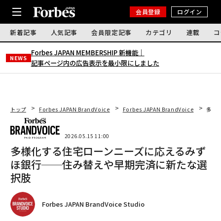
会員登録
ログイン
新着記事
人気記事
会員限定記事
カテゴリ
連載
コ
Forbes JAPAN MEMBERSHIP 新機能｜
NEWS
記事ページ内の広告表示を最小限にしました
トップ
Forbes JAPAN BrandVoice
Forbes JAPAN BrandVoice
多様
2026.05.15 11:00
多様化する住宅ローンニーズに応えるみず
ほ銀行──住み替えや早期完済に新たな選
択肢
Forbes JAPAN BrandVoice Studio