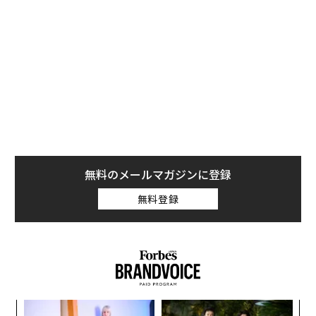
宣言が出された2020年4月に5.1で底をついた後、緩やか
な回復傾向にあったが、感染者数の増減や行動制限の影
響によって回復と悪化を繰り返し、全産業の景気DIを大
きく下回る水準で推移していた。
しかし、2023年に新型コロナウィルスの5類移行に向け
た検討が本格化すると、酒場DIは急激に上昇。4月には4
5.7に達し、全産業の景気DIを2カ月連続で超えた。外
食、宴会需要の回復が好材になっている。
無料のメールマガジンに登録
無料登録
“