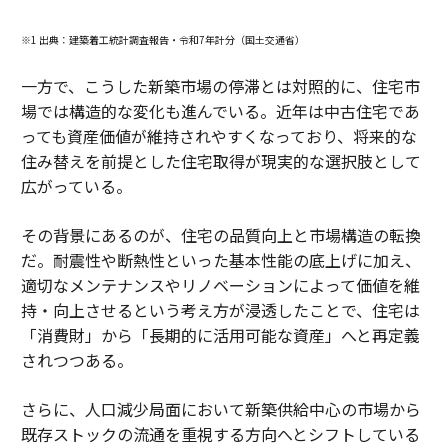
※1 出典：建築着工統計調査報告・令和7年計分（国土交通省）
一方で、こうした新築市場の停滞とは対照的に、住宅市
場では構造的な変化も進んでいる。近年は中古住宅であ
っても資産価値が維持されやすくなっており、将来的な
住み替えを前提とした住宅取得が現実的な選択肢として
広がっている。
その背景にあるのが、住宅の品質向上と市場構造の転換
だ。耐震性や断熱性といった基本性能の底上げに加え、
適切なメンテナンスやリノベーションによって価値を維
持・向上させるという考え方が浸透したことで、住宅は
「消費財」から「長期的に活用可能な資産」へと再定義
されつつある。
さらに、人口減少局面において新築供給中心の市場から
既存ストックの流通を重視する方向へとシフトしている