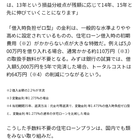
は、13年という損益分岐点が残額に応じて14年、15年と
先に伸びていくことになります」
「借入時負担ゼロ型」の金利は、一般的な水準よりやや
高めに設定されているものの、住宅ローン借入時の初期
費用（※2）がかからない点が大きな特徴だ。例えば5,0
00万円を借り入れる場合、通常かかる約110万円（※3）
の取扱手数料が不要となる。みずほ銀行の試算では、借
入額5,000万円を5年で完済した場合、トータルコストは
約64万円（※4）の削減につながるという。
※2 借入金額の2.2％が主流
※3 変動金利 年1.275%の場合
※4 当初期間35年、返済方法：元金均等返済で、変動金利 年1.475%の借入時負担ゼロ型
と、変動金利 年1.275%の通常の住宅ローンを比較した場合
こうした手数料不要の住宅ローンプランは、国内でも類
をみない取り組みだ。