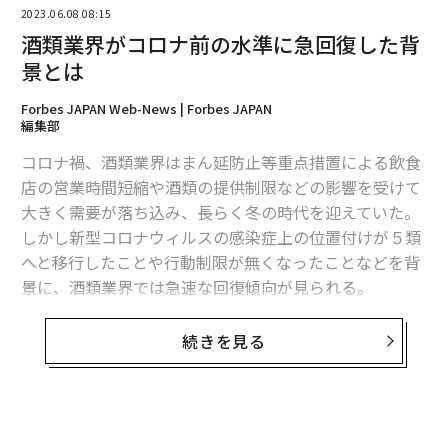
2023.06.08 08:15
酒類業界がコロナ前の水準に急回復した背
景とは
Forbes JAPAN Web-News | Forbes JAPAN
編集部
コロナ禍、酒類業界はまん延防止等重点措置による飲食
店の営業時間短縮や酒類の提供制限などの影響を受けて
大きく需要が落ち込み、長らく冬の時代を迎えていた。
しかし新型コロナウィルスの感染症上の位置付けが５類
へと移行したことや行動制限が無くなったことなどを背
景に、酒類業界では急速な回復傾向が見られる。
帝国データバンクは6月2日、新型コロナウィルス流行前
続きを見る
（2019年1月）から現在（2023年4月）までの酒類業界
（製造・卸売・小売・飲食）に絞った景気DI（※1）の
動きについて、調査・分析した結果を発表した。期間中
の酒類景気DI（酒場DI ※2）を見ると、1回目の緊急事態