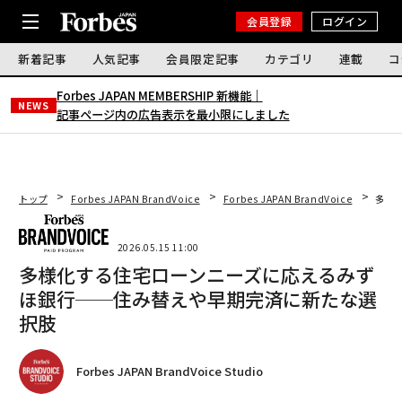
会員登録
ログイン
新着記事
人気記事
会員限定記事
カテゴリ
連載
コ
Forbes JAPAN MEMBERSHIP 新機能｜
NEWS
記事ページ内の広告表示を最小限にしました
トップ
Forbes JAPAN BrandVoice
Forbes JAPAN BrandVoice
多様
2026.05.15 11:00
多様化する住宅ローンニーズに応えるみず
ほ銀行──住み替えや早期完済に新たな選
択肢
Forbes JAPAN BrandVoice Studio