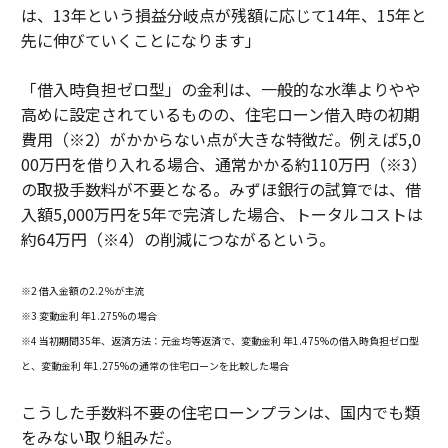
は、13年という損益分岐点が残額に応じて14年、15年と
先に伸びていくことになります」
「借入時負担ゼロ型」の金利は、一般的な水準よりやや
高めに設定されているものの、住宅ローン借入時の初期
費用（※2）がかからない点が大きな特徴だ。例えば5,0
00万円を借り入れる場合、通常かかる約110万円（※3）
の取扱手数料が不要となる。みずほ銀行の試算では、借
入額5,000万円を5年で完済した場合、トータルコストは
約64万円（※4）の削減につながるという。
※2 借入金額の2.2％が主流
※3 変動金利 年1.275%の場合
※4 当初期間35年、返済方法：元金均等返済で、変動金利 年1.475%の借入時負担ゼロ型
と、変動金利 年1.275%の通常の住宅ローンを比較した場合
こうした手数料不要の住宅ローンプランは、国内でも類
をみない取り組みだ。