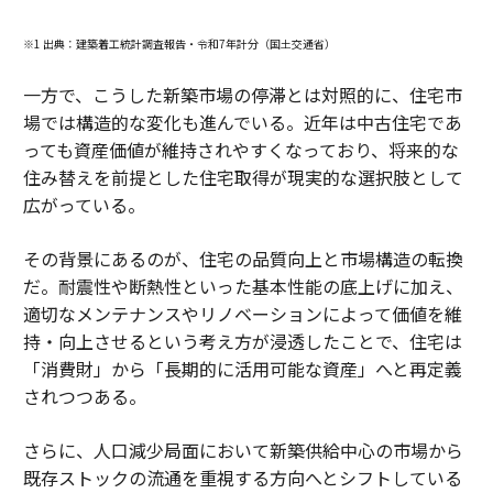
※1 出典：建築着工統計調査報告・令和7年計分（国土交通省）
一方で、こうした新築市場の停滞とは対照的に、住宅市
場では構造的な変化も進んでいる。近年は中古住宅であ
っても資産価値が維持されやすくなっており、将来的な
住み替えを前提とした住宅取得が現実的な選択肢として
広がっている。
その背景にあるのが、住宅の品質向上と市場構造の転換
だ。耐震性や断熱性といった基本性能の底上げに加え、
適切なメンテナンスやリノベーションによって価値を維
持・向上させるという考え方が浸透したことで、住宅は
「消費財」から「長期的に活用可能な資産」へと再定義
されつつある。
さらに、人口減少局面において新築供給中心の市場から
既存ストックの流通を重視する方向へとシフトしている