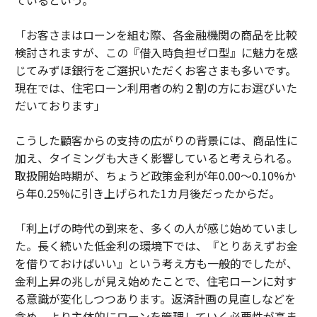
ているという。
「お客さまはローンを組む際、各金融機関の商品を比較
検討されますが、この『借入時負担ゼロ型』に魅力を感
じてみずほ銀行をご選択いただくお客さまも多いです。
現在では、住宅ローン利用者の約２割の方にお選びいた
だいております」
こうした顧客からの支持の広がりの背景には、商品性に
加え、タイミングも大きく影響していると考えられる。
取扱開始時期が、ちょうど政策金利が年0.00〜0.10%か
ら年0.25%に引き上げられた1カ月後だったからだ。
「利上げの時代の到来を、多くの人が感じ始めていまし
た。長く続いた低金利の環境下では、『とりあえずお金
を借りておけばいい』という考え方も一般的でしたが、
金利上昇の兆しが見え始めたことで、住宅ローンに対す
る意識が変化しつつあります。返済計画の見直しなどを
含め、より主体的にローンを管理していく必要性が高ま