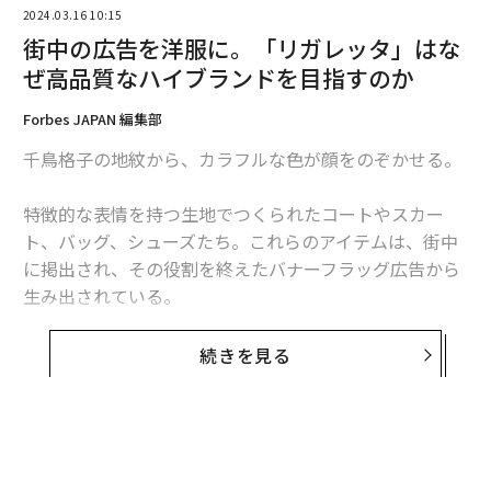
2024.03.16 10:15
街中の広告を洋服に。「リガレッタ」はな
ぜ高品質なハイブランドを目指すのか
Forbes JAPAN 編集部
千鳥格子の地紋から、カラフルな色が顔をのぞかせる。
特徴的な表情を持つ生地でつくられたコートやスカー
ト、バッグ、シューズたち。これらのアイテムは、街中
に掲出され、その役割を終えたバナーフラッグ広告から
生み出されている。
商品を企画・製造するのは、大丸有エリアマネジメント
続きを見る
協会（通称Ligare、リガーレ）のアップサイクルブラン
ド「Ligaretta（リガレッタ）」だ。