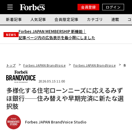
会員登録
ログイン
新着記事
人気記事
会員限定記事
カテゴリ
連載
コ
Forbes JAPAN MEMBERSHIP 新機能｜
NEWS
記事ページ内の広告表示を最小限にしました
トップ
Forbes JAPAN BrandVoice
Forbes JAPAN BrandVoice
多様
2026.05.15 11:00
多様化する住宅ローンニーズに応えるみず
ほ銀行──住み替えや早期完済に新たな選
択肢
Forbes JAPAN BrandVoice Studio