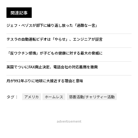
関連記事
ジェフ・ベゾスが部下に繰り返し放った「過酷な一言」
テスラの自動運転ビデオは「やらせ」、エンジニアが証言
「反ワクチン感情」が子どもの健康に対する最大の脅威に
英国でついにFAX廃止決定、電話会社の対応義務を撤廃
月が992年ぶりに地球に大接近する理由と意味
タグ：
アメリカ
ホームレス
慈善活動/チャリティー活動
advertisement