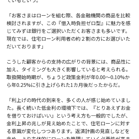
ているという。
「お客さまはローンを組む際、各金融機関の商品を比較
検討されますが、この『借入時負担ゼロ型』に魅力を感
じてみずほ銀行をご選択いただくお客さまも多いです。
現在では、住宅ローン利用者の約２割の方にお選びいた
だいております」
こうした顧客からの支持の広がりの背景には、商品性に
加え、タイミングも大きく影響していると考えられる。
取扱開始時期が、ちょうど政策金利が年0.00〜0.10%か
ら年0.25%に引き上げられた1カ月後だったからだ。
「利上げの時代の到来を、多くの人が感じ始めていまし
た。長く続いた低金利の環境下では、『とりあえずお金
を借りておけばいい』という考え方も一般的でしたが、
金利上昇の兆しが見え始めたことで、住宅ローンに対す
る意識が変化しつつあります。返済計画の見直しなどを
含め、より主体的にローンを管理していく必要性が高ま