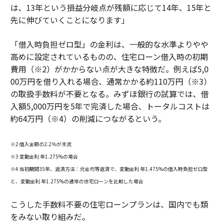
は、13年という損益分岐点が残額に応じて14年、15年と
先に伸びていくことになります」
「借入時負担ゼロ型」の金利は、一般的な水準よりやや
高めに設定されているものの、住宅ローン借入時の初期
費用（※2）がかからない点が大きな特徴だ。例えば5,0
00万円を借り入れる場合、通常かかる約110万円（※3）
の取扱手数料が不要となる。みずほ銀行の試算では、借
入額5,000万円を5年で完済した場合、トータルコストは
約64万円（※4）の削減につながるという。
※2 借入金額の2.2％が主流
※3 変動金利 年1.275%の場合
※4 当初期間35年、返済方法：元金均等返済で、変動金利 年1.475%の借入時負担ゼロ型
と、変動金利 年1.275%の通常の住宅ローンを比較した場合
こうした手数料不要の住宅ローンプランは、国内でも類
をみない取り組みだ。