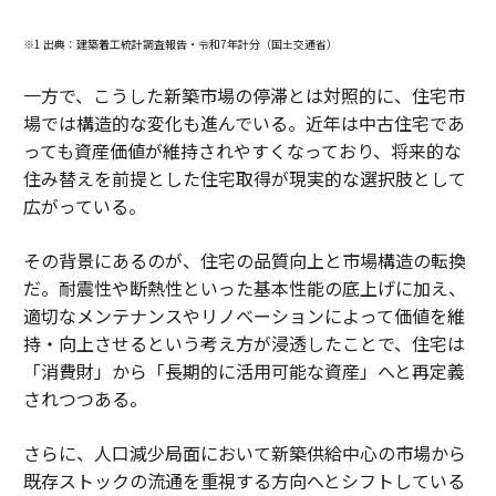
※1 出典：建築着工統計調査報告・令和7年計分（国土交通省）
一方で、こうした新築市場の停滞とは対照的に、住宅市
場では構造的な変化も進んでいる。近年は中古住宅であ
っても資産価値が維持されやすくなっており、将来的な
住み替えを前提とした住宅取得が現実的な選択肢として
広がっている。
その背景にあるのが、住宅の品質向上と市場構造の転換
だ。耐震性や断熱性といった基本性能の底上げに加え、
適切なメンテナンスやリノベーションによって価値を維
持・向上させるという考え方が浸透したことで、住宅は
「消費財」から「長期的に活用可能な資産」へと再定義
されつつある。
さらに、人口減少局面において新築供給中心の市場から
既存ストックの流通を重視する方向へとシフトしている