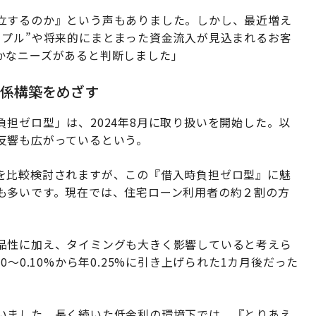
立するのか』という声もありました。しかし、最近増え
ップル”や将来的にまとまった資金流入が見込まれるお客
かなニーズがあると判断しました」
関係構築をめざす
担ゼロ型」は、2024年8月に取り扱いを開始した。以
反響も広がっているという。
を比較検討されますが、この『借入時負担ゼロ型』に魅
も多いです。現在では、住宅ローン利用者の約２割の方
品性に加え、タイミングも大きく影響していると考えら
〜0.10%から年0.25%に引き上げられた1カ月後だった
いました。長く続いた低金利の環境下では、『とりあえ