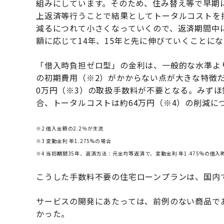
組みにしています。そのため、住み替え等で早期
上返済等行うことで結果としてトータルコストを
減るにつれて小さくなっていくので、返済期間中
額に応じて14年、15年と先に伸びていくことに
「借入時負担ゼロ型」の金利は、一般的な水準よ
の初期費用（※2）がかからない点が大きな特徴だ。
0万円（※3）の取扱手数料が不要となる。みずほ銀
合、トータルコストは約64万円（※4）の削減に
※2 借入金額の2.2％が主流
※3 変動金利 年1.275%の場合
※4 当初期間35年、返済方法：元金均等返済で、変動金利 年1.475%の借
こうした手数料不要の住宅ローンプランは、国内
サービスの開発にあたっては、前例のない商品で
かった。