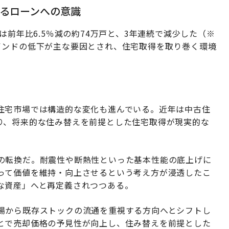
るローンへの意識
は前年比6.5％減の約74万戸と、3年連続で減少した（※
インドの低下が主な要因とされ、住宅取得を取り巻く環境
住宅市場では構造的な変化も進んでいる。近年は中古住
り、将来的な住み替えを前提とした住宅取得が現実的な
の転換だ。耐震性や断熱性といった基本性能の底上げに
って価値を維持・向上させるという考え方が浸透したこ
な資産」へと再定義されつつある。
場から既存ストックの流通を重視する方向へとシフトし
とで売却価格の予見性が向上し、住み替えを前提とした