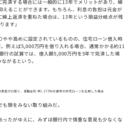
に完済する場合には一般的に13年でメリットがあり、繰
抑えることができます。もちろん、利息の負担は元金が
に繰上返済を重ねた場合は、13年という損益分岐点が残
なります」
りやや高めに設定されているものの、住宅ローン借入時
例えば5,000万円を借り入れる場合、通常かかる約11
行の試算では、借入額5,000万円を5年で完済した場
つながるという。
入時負担ゼロ型と、変動金利 年1.275%の通常の住宅ローンを比較した場合
でも類をみない取り組みだ。
あったがゆえに、みずほ銀行内で慎重な意見も少なくな