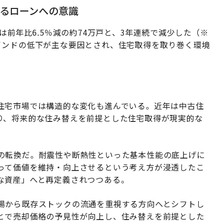
るローンへの意識
は前年比6.5％減の約74万戸と、3年連続で減少した（※
インドの低下が主な要因とされ、住宅取得を取り巻く環境
住宅市場では構造的な変化も進んでいる。近年は中古住
り、将来的な住み替えを前提とした住宅取得が現実的な
の転換だ。耐震性や断熱性といった基本性能の底上げに
って価値を維持・向上させるという考え方が浸透したこ
な資産」へと再定義されつつある。
場から既存ストックの流通を重視する方向へとシフトし
とで売却価格の予見性が向上し、住み替えを前提とした