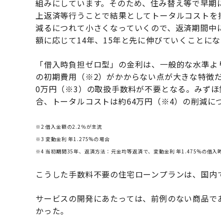
組みにしています。そのため、住み替え等で早期
上返済等行うことで結果としてトータルコストを
減るにつれて小さくなっていくので、返済期間中
額に応じて14年、15年と先に伸びていくことに
「借入時負担ゼロ型」の金利は、一般的な水準よ
の初期費用（※2）がかからない点が大きな特徴だ。
0万円（※3）の取扱手数料が不要となる。みずほ銀
合、トータルコストは約64万円（※4）の削減に
※2 借入金額の2.2％が主流
※3 変動金利 年1.275%の場合
※4 当初期間35年、返済方法：元金均等返済で、変動金利 年1.475%の借
こうした手数料不要の住宅ローンプランは、国内
サービスの開発にあたっては、前例のない商品で
かった。