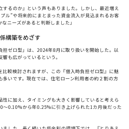
立するのか』という声もありました。しかし、最近増え
ップル”や将来的にまとまった資金流入が見込まれるお客
かなニーズがあると判断しました」
関係構築をめざす
担ゼロ型」は、2024年8月に取り扱いを開始した。以
反響も広がっているという。
を比較検討されますが、この『借入時負担ゼロ型』に魅
も多いです。現在では、住宅ローン利用者の約２割の方
品性に加え、タイミングも大きく影響していると考えら
〜0.10%から年0.25%に引き上げられた1カ月後だった
いました。長く続いた低金利の環境下では、『とりあえ