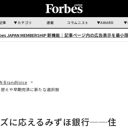
記事
カテゴリ
連載
コラムニスト
AWARD
rbes JAPAN MEMBERSHIP 新機能｜
記事ページ内の広告表示を最小
N BrandVoice
み替えや早期完済に新たな選択肢
ーズに応えるみずほ銀行──住