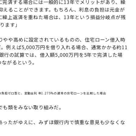
に完済する場合には一般的に13年でメリットがあり、繰
抑えることができます。もちろん、利息の負担は元金が
に繰上返済を重ねた場合は、13年という損益分岐点が残
なります」
りやや高めに設定されているものの、住宅ローン借入時
例えば5,000万円を借り入れる場合、通常かかる約11
行の試算では、借入額5,000万円を5年で完済した場
つながるという。
入時負担ゼロ型と、変動金利 年1.275%の通常の住宅ローンを比較した場合
でも類をみない取り組みだ。
あったがゆえに、みずほ銀行内で慎重な意見も少なくな