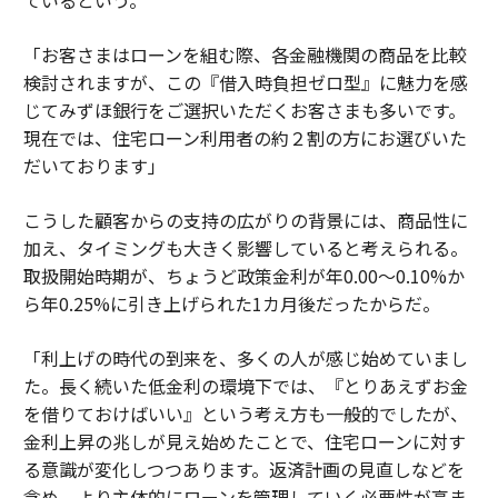
ているという。
「お客さまはローンを組む際、各金融機関の商品を比較
検討されますが、この『借入時負担ゼロ型』に魅力を感
じてみずほ銀行をご選択いただくお客さまも多いです。
現在では、住宅ローン利用者の約２割の方にお選びいた
だいております」
こうした顧客からの支持の広がりの背景には、商品性に
加え、タイミングも大きく影響していると考えられる。
取扱開始時期が、ちょうど政策金利が年0.00〜0.10%か
ら年0.25%に引き上げられた1カ月後だったからだ。
「利上げの時代の到来を、多くの人が感じ始めていまし
た。長く続いた低金利の環境下では、『とりあえずお金
を借りておけばいい』という考え方も一般的でしたが、
金利上昇の兆しが見え始めたことで、住宅ローンに対す
る意識が変化しつつあります。返済計画の見直しなどを
含め、より主体的にローンを管理していく必要性が高ま