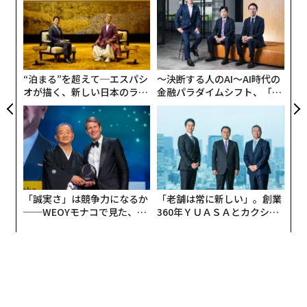
ジ
ャ
ト
日本専門医機構という組織がある。専門医資格の付与だ
伝
リア
る
けでなく、「若手医師の都市部集中を是正するため」と
UM
モ
いう名目で、研修医療機関を規制する組織で、医師不足
“泊まる”を超えて─エスパシ
〜決断する人のAI〜AI時代の
の昨今、医師の配置を統制できるのだから、絶大な権限
オが描く、新しい日本のラグ
金融パラダイムシフト、「超
を有する。
ジュアリー（中編）
個別化」の核心 【MUFG×ウ
ェルスナビ×PwC】
この組織の役員27人中、24人が医師だが、15人が首都圏
の大学を卒業している。うち7人が東京大学の出身で、4
人は東京の進学校から東京大学医学部に進んでいる。
全国の大学には81の医学部が存在するが、このうち首都
「誠実さ」は競争力になるか
「老舗は常に新しい」。創業
──WEOYモナコで見た、く
360年ＹＵＡＳＡとカクシン
圏に存在するのは19（23％）だ。首都圏の大学出身者
ら寿司の経営哲学
CEO田尻望が語る、AIを超え
は、それ以外の地域と比較して、5.4倍も日本専門医機構
る人の価値
の役員になりやすいことになる。東大にいたっては33倍
だ。
彼らが優秀で仕事ができるのなら、それでいい。ところ