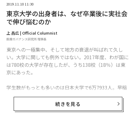
2019.11.10 11:30
東京大学の出身者は、なぜ卒業後に実社会
で伸び悩むのか
上 昌広 | Official Columnist
医療ガバナンス研究所 理事長
東京への一極集中、そして地方の衰退が叫ばれて久し
い。大学に関しても例外ではない。2017年度、わが国に
は780校の大学が存在したが、うち138校（18％）は東
京にあった。
学生数がもっとも多いのは日本大学で6万7933人。早稲
田大学が4万1965人、近畿大学の3万3125人と続く。と
はいえ、学生数トップ10のうち7校が東京にある。東京
続きを見る
には規模の大きな大学が多く、全国の大学生のうち、2
6％が東京の大学に通っている。
大学は基本的に「地産地消」だ。入学者の大半は地元出