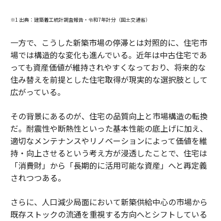
※1 出典：建築着工統計調査報告・令和7年計分（国土交通省）
一方で、こうした新築市場の停滞とは対照的に、住宅市
場では構造的な変化も進んでいる。近年は中古住宅であ
っても資産価値が維持されやすくなっており、将来的な
住み替えを前提とした住宅取得が現実的な選択肢として
広がっている。
その背景にあるのが、住宅の品質向上と市場構造の転換
だ。耐震性や断熱性といった基本性能の底上げに加え、
適切なメンテナンスやリノベーションによって価値を維
持・向上させるという考え方が浸透したことで、住宅は
「消費財」から「長期的に活用可能な資産」へと再定義
されつつある。
さらに、人口減少局面において新築供給中心の市場から
既存ストックの流通を重視する方向へとシフトしている