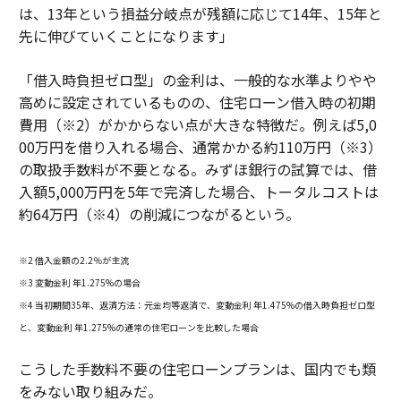
は、13年という損益分岐点が残額に応じて14年、15年と
先に伸びていくことになります」
「借入時負担ゼロ型」の金利は、一般的な水準よりやや
高めに設定されているものの、住宅ローン借入時の初期
費用（※2）がかからない点が大きな特徴だ。例えば5,0
00万円を借り入れる場合、通常かかる約110万円（※3）
の取扱手数料が不要となる。みずほ銀行の試算では、借
入額5,000万円を5年で完済した場合、トータルコストは
約64万円（※4）の削減につながるという。
※2 借入金額の2.2％が主流
※3 変動金利 年1.275%の場合
※4 当初期間35年、返済方法：元金均等返済で、変動金利 年1.475%の借入時負担ゼロ型
と、変動金利 年1.275%の通常の住宅ローンを比較した場合
こうした手数料不要の住宅ローンプランは、国内でも類
をみない取り組みだ。