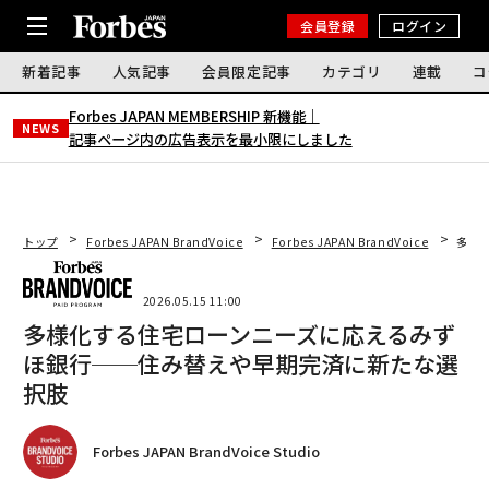
会員登録
ログイン
新着記事
人気記事
会員限定記事
カテゴリ
連載
コ
Forbes JAPAN MEMBERSHIP 新機能｜
NEWS
記事ページ内の広告表示を最小限にしました
トップ
Forbes JAPAN BrandVoice
Forbes JAPAN BrandVoice
多様
2026.05.15 11:00
多様化する住宅ローンニーズに応えるみず
ほ銀行──住み替えや早期完済に新たな選
択肢
Forbes JAPAN BrandVoice Studio