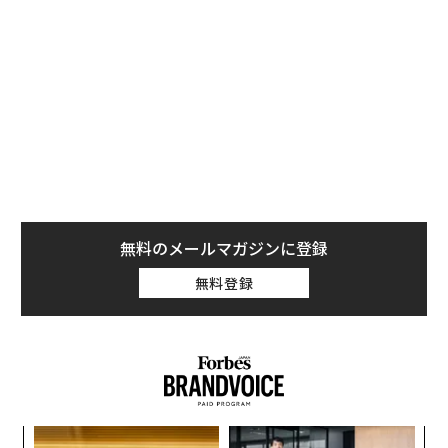
身者が占める。全国から優秀な学生が集まると考えられ
ている東京大学ですら例外ではない。2019年の東京大学
の入試では合格者の59％が関東出身だった。早稲田大
学、慶応大学にいたっては、ともに78％が関東出身だっ
た。
また、東京大学の高校別合格者ランキングのトップ10の
うち、5校が東京の高校だ。首都圏に拡げると8校とな
る。首都圏以外の高校でランクインしているのは灘高
（兵庫県）と久留米大附設高校（福岡県）だけだ。
無料のメールマガジンに登録
無料登録
東大出身のノーベル賞受賞者はわずか4人
では、東京出身で東京大学などの一流大学を卒業した人
のその後はどうなっているだろうか。私は、伸び悩む人
が多いと思っている。もちろん、出身大学が出世に影響
する役所や大企業では、東京大学などの名門大卒は、や
はり強い。これは医学界も例外ではない。
ォッ
〈7