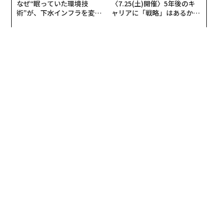
なぜ“眠っていた環境技
〈7.25(土)開催〉5年後のキ
術”が、下水インフラを変え
ャリアに「戦略」はあるか。
たのか──産総研×月島JFE
トップエグゼクティブのキャ
アクアソリューションの10年
リアに触れる1日│CAREER S
UMMIT 2026