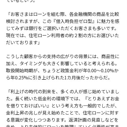
ているという。
「お客さまはローンを組む際、各金融機関の商品を比較
検討されますが、この『借入時負担ゼロ型』に魅力を感
じてみずほ銀行をご選択いただくお客さまも多いです。
現在では、住宅ローン利用者の約２割の方にお選びいた
だいております」
こうした顧客からの支持の広がりの背景には、商品性に
加え、タイミングも大きく影響していると考えられる。
取扱開始時期が、ちょうど政策金利が年0.00〜0.10%か
ら年0.25%に引き上げられた1カ月後だったからだ。
「利上げの時代の到来を、多くの人が感じ始めていまし
た。長く続いた低金利の環境下では、『とりあえずお金
を借りておけばいい』という考え方も一般的でしたが、
金利上昇の兆しが見え始めたことで、住宅ローンに対す
る意識が変化しつつあります。返済計画の見直しなどを
含め、より主体的にローンを管理していく必要性が高ま