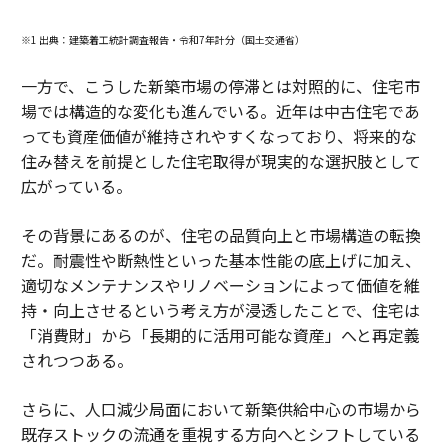
※1 出典：建築着工統計調査報告・令和7年計分（国土交通省）
一方で、こうした新築市場の停滞とは対照的に、住宅市
場では構造的な変化も進んでいる。近年は中古住宅であ
っても資産価値が維持されやすくなっており、将来的な
住み替えを前提とした住宅取得が現実的な選択肢として
広がっている。
その背景にあるのが、住宅の品質向上と市場構造の転換
だ。耐震性や断熱性といった基本性能の底上げに加え、
適切なメンテナンスやリノベーションによって価値を維
持・向上させるという考え方が浸透したことで、住宅は
「消費財」から「長期的に活用可能な資産」へと再定義
されつつある。
さらに、人口減少局面において新築供給中心の市場から
既存ストックの流通を重視する方向へとシフトしている