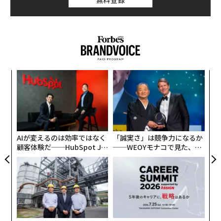
〜
織
う
革
T
ク
た「
AIが変えるのは効率ではなく
「誠実さ」は競争力になるか
顧客体験だ──HubSpot Ja
──WEOYモナコで見た、く
panが語る「Grow Better」
ら寿司の経営哲学
な組織のつくり方