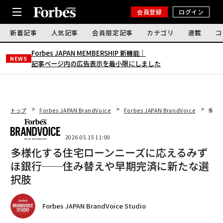
会員登録
ログイン
新着記事
人気記事
会員限定記事
カテゴリ
連載
コ
Forbes JAPAN MEMBERSHIP 新機能｜
NEWS
記事ページ内の広告表示を最小限にしました
トップ
Forbes JAPAN BrandVoice
Forbes JAPAN BrandVoice
多様
2026.05.15 11:00
多様化する住宅ローンニーズに応えるみず
ほ銀行──住み替えや早期完済に新たな選
択肢
Forbes JAPAN BrandVoice Studio