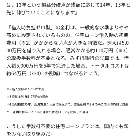
は、13年という損益分岐点が残額に応じて14年、15年と
先に伸びていくことになります」
「借入時負担ゼロ型」の金利は、一般的な水準よりやや
高めに設定されているものの、住宅ローン借入時の初期
費用（※2）がかからない点が大きな特徴だ。例えば5,0
00万円を借り入れる場合、通常かかる約110万円（※3）
の取扱手数料が不要となる。みずほ銀行の試算では、借
入額5,000万円を5年で完済した場合、トータルコストは
約64万円（※4）の削減につながるという。
※2 借入金額の2.2％が主流
※3 変動金利 年1.275%の場合
※4 当初期間35年、返済方法：元金均等返済で、変動金利 年1.475%の借入時負担ゼロ型
と、変動金利 年1.275%の通常の住宅ローンを比較した場合
こうした手数料不要の住宅ローンプランは、国内でも類
をみない取り組みだ。