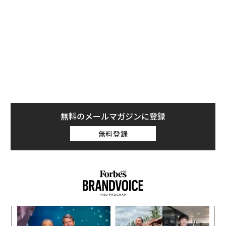
無料のメールマガジンに登録
無料登録
創業
目
シン
の