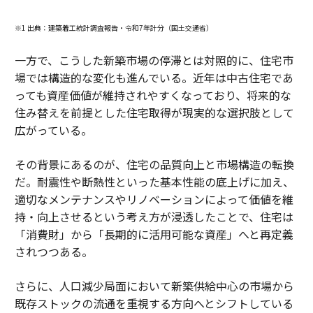
※1 出典：建築着工統計調査報告・令和7年計分（国土交通省）
一方で、こうした新築市場の停滞とは対照的に、住宅市
場では構造的な変化も進んでいる。近年は中古住宅であ
っても資産価値が維持されやすくなっており、将来的な
住み替えを前提とした住宅取得が現実的な選択肢として
広がっている。
その背景にあるのが、住宅の品質向上と市場構造の転換
だ。耐震性や断熱性といった基本性能の底上げに加え、
適切なメンテナンスやリノベーションによって価値を維
持・向上させるという考え方が浸透したことで、住宅は
「消費財」から「長期的に活用可能な資産」へと再定義
されつつある。
さらに、人口減少局面において新築供給中心の市場から
既存ストックの流通を重視する方向へとシフトしている