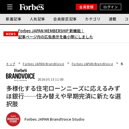
会員登録
ログイン
新着記事
人気記事
会員限定記事
カテゴリ
連載
コ
Forbes JAPAN MEMBERSHIP 新機能｜
NEWS
記事ページ内の広告表示を最小限にしました
トップ
Forbes JAPAN BrandVoice
Forbes JAPAN BrandVoice
多様
2026.05.15 11:00
多様化する住宅ローンニーズに応えるみず
ほ銀行──住み替えや早期完済に新たな選
択肢
Forbes JAPAN BrandVoice Studio