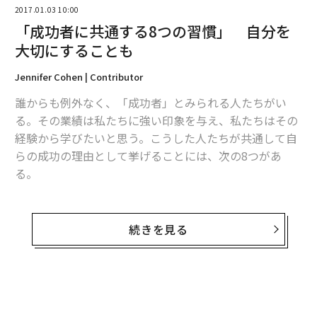
2017.01.03 10:00
「成功者に共通する8つの習慣」 自分を
大切にすることも
Jennifer Cohen | Contributor
誰からも例外なく、「成功者」とみられる人たちがい
る。その業績は私たちに強い印象を与え、私たちはその
経験から学びたいと思う。こうした人たちが共通して自
らの成功の理由として挙げることには、次の8つがあ
る。
1. 継続する
続きを見る
成功と機会は懸命の努力とよく似ている。自分が進めて
いるプロジェクトに情熱を注いでいるなら、忍耐強く、
ドアをたたき続ける必要がある、あるいは人と違う方法
で、自分の考えを推し進めるための創造的な解決策を探
し続ける必要がある。