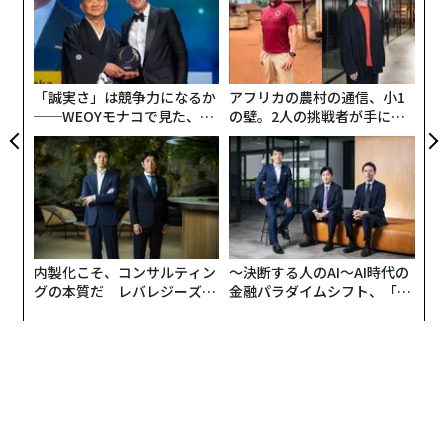
超え
ン
挑
よっ
PA
「誠実さ」は競争力になるか
アフリカの農村の通信、小1
──WEOYモナコで見た、く
の壁。2人の挑戦者が手にし
ら寿司の経営哲学
た「次なる武器」
編集 = 木内涼子
2026年9月号発売中
内製化こそ、コンサルティン
〜決断する人のAI〜AI時代の
グの本質だ レバレジーズが
金融パラダイムシフト、「超
実践する、次世代ファームの
個別化」の核心 【MUFG×ウ
全貌
ェルスナビ×PwC】
最新号の購入はこちらから
メンバーシップに登録する