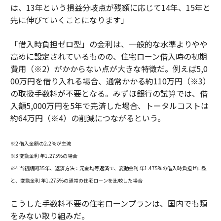
は、13年という損益分岐点が残額に応じて14年、15年と
先に伸びていくことになります」
「借入時負担ゼロ型」の金利は、一般的な水準よりやや
高めに設定されているものの、住宅ローン借入時の初期
費用（※2）がかからない点が大きな特徴だ。例えば5,0
00万円を借り入れる場合、通常かかる約110万円（※3）
の取扱手数料が不要となる。みずほ銀行の試算では、借
入額5,000万円を5年で完済した場合、トータルコストは
約64万円（※4）の削減につながるという。
※2 借入金額の2.2％が主流
※3 変動金利 年1.275%の場合
※4 当初期間35年、返済方法：元金均等返済で、変動金利 年1.475%の借入時負担ゼロ型
と、変動金利 年1.275%の通常の住宅ローンを比較した場合
こうした手数料不要の住宅ローンプランは、国内でも類
をみない取り組みだ。