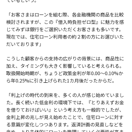
ているという。
「お客さまはローンを組む際、各金融機関の商品を比較
検討されますが、この『借入時負担ゼロ型』に魅力を感
じてみずほ銀行をご選択いただくお客さまも多いです。
現在では、住宅ローン利用者の約２割の方にお選びいた
だいております」
こうした顧客からの支持の広がりの背景には、商品性に
加え、タイミングも大きく影響していると考えられる。
取扱開始時期が、ちょうど政策金利が年0.00〜0.10%か
ら年0.25%に引き上げられた1カ月後だったからだ。
「利上げの時代の到来を、多くの人が感じ始めていまし
た。長く続いた低金利の環境下では、『とりあえずお金
を借りておけばいい』という考え方も一般的でしたが、
金利上昇の兆しが見え始めたことで、住宅ローンに対す
る意識が変化しつつあります。返済計画の見直しなどを
含め、より主体的にローンを管理していく必要性が高ま