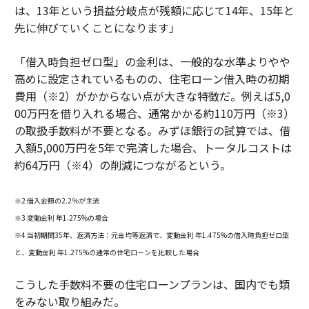
は、13年という損益分岐点が残額に応じて14年、15年と
先に伸びていくことになります」
「借入時負担ゼロ型」の金利は、一般的な水準よりやや
高めに設定されているものの、住宅ローン借入時の初期
費用（※2）がかからない点が大きな特徴だ。例えば5,0
00万円を借り入れる場合、通常かかる約110万円（※3）
の取扱手数料が不要となる。みずほ銀行の試算では、借
入額5,000万円を5年で完済した場合、トータルコストは
約64万円（※4）の削減につながるという。
※2 借入金額の2.2％が主流
※3 変動金利 年1.275%の場合
※4 当初期間35年、返済方法：元金均等返済で、変動金利 年1.475%の借入時負担ゼロ型
と、変動金利 年1.275%の通常の住宅ローンを比較した場合
こうした手数料不要の住宅ローンプランは、国内でも類
をみない取り組みだ。