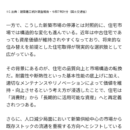
※1 出典：建築着工統計調査報告・令和7年計分（国土交通省）
一方で、こうした新築市場の停滞とは対照的に、住宅市
場では構造的な変化も進んでいる。近年は中古住宅であ
っても資産価値が維持されやすくなっており、将来的な
住み替えを前提とした住宅取得が現実的な選択肢として
広がっている。
その背景にあるのが、住宅の品質向上と市場構造の転換
だ。耐震性や断熱性といった基本性能の底上げに加え、
適切なメンテナンスやリノベーションによって価値を維
持・向上させるという考え方が浸透したことで、住宅は
「消費財」から「長期的に活用可能な資産」へと再定義
されつつある。
さらに、人口減少局面において新築供給中心の市場から
既存ストックの流通を重視する方向へとシフトしている