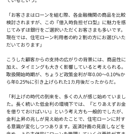
ているという。
「お客さまはローンを組む際、各金融機関の商品を比較
検討されますが、この『借入時負担ゼロ型』に魅力を感
じてみずほ銀行をご選択いただくお客さまも多いです。
現在では、住宅ローン利用者の約２割の方にお選びいた
だいております」
こうした顧客からの支持の広がりの背景には、商品性に
加え、タイミングも大きく影響していると考えられる。
取扱開始時期が、ちょうど政策金利が年0.00〜0.10%か
ら年0.25%に引き上げられた1カ月後だったからだ。
「利上げの時代の到来を、多くの人が感じ始めていまし
た。長く続いた低金利の環境下では、『とりあえずお金
を借りておけばいい』という考え方も一般的でしたが、
金利上昇の兆しが見え始めたことで、住宅ローンに対す
る意識が変化しつつあります。返済計画の見直しなどを
含め、より主体的にローンを管理していく必要性が高ま