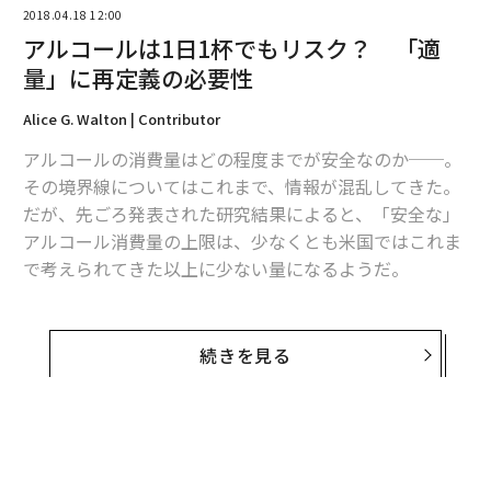
2018.04.18 12:00
アルコールは1日1杯でもリスク？ 「適
量」に再定義の必要性
Alice G. Walton | Contributor
アルコールの消費量はどの程度までが安全なのか──。
その境界線についてはこれまで、情報が混乱してきた。
だが、先ごろ発表された研究結果によると、「安全な」
アルコール消費量の上限は、少なくとも米国ではこれま
で考えられてきた以上に少ない量になるようだ。
ここ数年に公表されたその他の研究結果でも、「アルコ
ールの消費量は少ないほど良い」「これまで適度とされ
続きを見る
てきた量は、実際には多すぎる」との結果が示されてき
た。英医学誌ランセットに掲載された論文によると、今
回新たに示された結果も、それらとほぼ同様の内容だ。
英ケンブリッジ大学を中心とする研究チームは、19か国