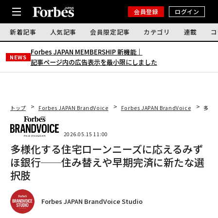
会員登録
ログイン
新着記事
人気記事
会員限定記事
カテゴリ
連載
コ
Forbes JAPAN MEMBERSHIP 新機能｜
NEWS
記事ページ内の広告表示を最小限にしました
トップ
Forbes JAPAN BrandVoice
Forbes JAPAN BrandVoice
多様
2026.05.15 11:00
多様化する住宅ローンニーズに応えるみず
ほ銀行──住み替えや早期完済に新たな選
択肢
Forbes JAPAN BrandVoice Studio