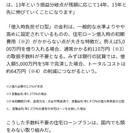
は、13年という損益分岐点が残額に応じて14年、15年と
先に伸びていくことになります」
「借入時負担ゼロ型」の金利は、一般的な水準よりやや
高めに設定されているものの、住宅ローン借入時の初期
費用（※2）がかからない点が大きな特徴だ。例えば5,0
00万円を借り入れる場合、通常かかる約110万円（※3）
の取扱手数料が不要となる。みずほ銀行の試算では、借
入額5,000万円を5年で完済した場合、トータルコストは
約64万円（※4）の削減につながるという。
※2 借入金額の2.2％が主流
※3 変動金利 年1.275%の場合
※4 当初期間35年、返済方法：元金均等返済で、変動金利 年1.475%の借入時負担ゼロ型
と、変動金利 年1.275%の通常の住宅ローンを比較した場合
こうした手数料不要の住宅ローンプランは、国内でも類
をみない取り組みだ。