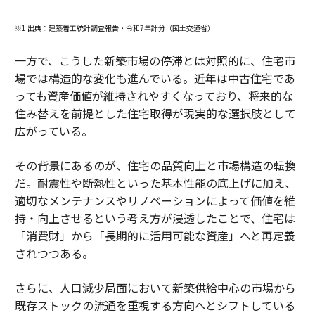
※1 出典：建築着工統計調査報告・令和7年計分（国土交通省）
一方で、こうした新築市場の停滞とは対照的に、住宅市
場では構造的な変化も進んでいる。近年は中古住宅であ
っても資産価値が維持されやすくなっており、将来的な
住み替えを前提とした住宅取得が現実的な選択肢として
広がっている。
その背景にあるのが、住宅の品質向上と市場構造の転換
だ。耐震性や断熱性といった基本性能の底上げに加え、
適切なメンテナンスやリノベーションによって価値を維
持・向上させるという考え方が浸透したことで、住宅は
「消費財」から「長期的に活用可能な資産」へと再定義
されつつある。
さらに、人口減少局面において新築供給中心の市場から
既存ストックの流通を重視する方向へとシフトしている