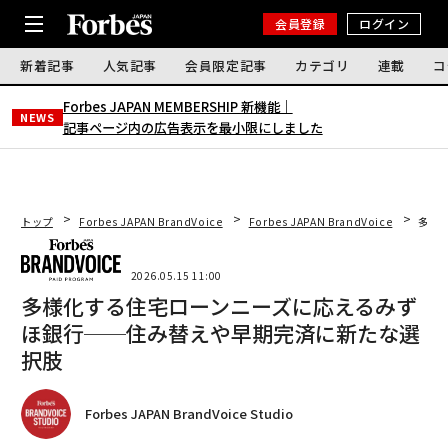
会員登録
ログイン
新着記事
人気記事
会員限定記事
カテゴリ
連載
コ
Forbes JAPAN MEMBERSHIP 新機能｜
NEWS
記事ページ内の広告表示を最小限にしました
トップ
Forbes JAPAN BrandVoice
Forbes JAPAN BrandVoice
多様
2026.05.15 11:00
多様化する住宅ローンニーズに応えるみず
ほ銀行──住み替えや早期完済に新たな選
択肢
Forbes JAPAN BrandVoice Studio