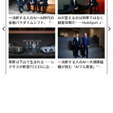
よっ
PA
〜決断する人のAI〜AI時代の
AIが変えるのは効率ではなく
金融パラダイムシフト、「超
顧客体験だ──HubSpot Ja
個別化」の核心 【MUFG×ウ
panが語る「Grow Better」
ェルスナビ×PwC】
な組織のつくり方
編集＝遠藤宗生
2026年9月号発売中
革新は下山で生まれる──レ
〜決断する人のAI〜大規模組
クサスが新型TZとESに込め
織が挑む「AIフル実装」“使
た「DISCOVER」の哲学
う”企業から“動く”企業へ【N
最新号の購入はこちらから
TTドコモビジネス×PwC】
メンバーシップに登録する