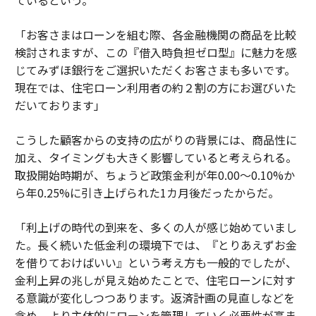
ているという。
「お客さまはローンを組む際、各金融機関の商品を比較
検討されますが、この『借入時負担ゼロ型』に魅力を感
じてみずほ銀行をご選択いただくお客さまも多いです。
現在では、住宅ローン利用者の約２割の方にお選びいた
だいております」
こうした顧客からの支持の広がりの背景には、商品性に
加え、タイミングも大きく影響していると考えられる。
取扱開始時期が、ちょうど政策金利が年0.00〜0.10%か
ら年0.25%に引き上げられた1カ月後だったからだ。
「利上げの時代の到来を、多くの人が感じ始めていまし
た。長く続いた低金利の環境下では、『とりあえずお金
を借りておけばいい』という考え方も一般的でしたが、
金利上昇の兆しが見え始めたことで、住宅ローンに対す
る意識が変化しつつあります。返済計画の見直しなどを
含め、より主体的にローンを管理していく必要性が高ま