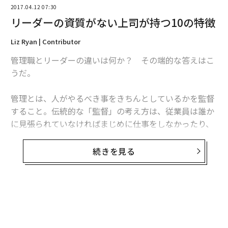
2017.04.12 07:30
リーダーの資質がない上司が持つ10の特徴
Liz Ryan | Contributor
管理職とリーダーの違いは何か？ その端的な答えはこ
うだ。
管理とは、人がやるべき事をきちんとしているかを監督
すること。伝統的な「監督」の考え方は、従業員は誰か
に見張られていなければまじめに仕事をしなかったり、
間違いを犯したりするという恐れに基づいている。
続きを見る
「管理者」は後ろに向かって進み、自分の軍隊の誰かが
行進を乱していないかに目を光らせる。後ろ向きに行進
しているので地平線の向こうを見ることはできないの
だ。