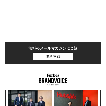
無料のメールマガジンに登録
無料登録
目
の
ン
挑