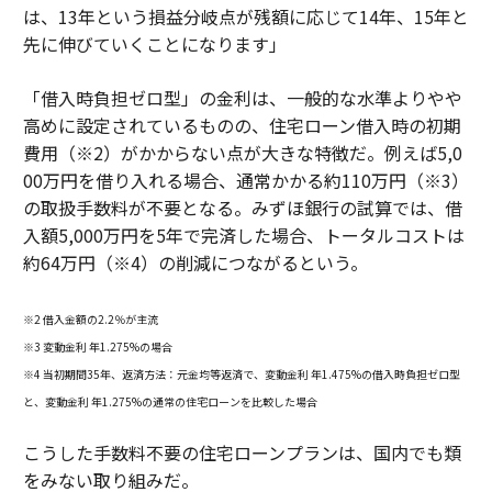
は、13年という損益分岐点が残額に応じて14年、15年と
先に伸びていくことになります」
「借入時負担ゼロ型」の金利は、一般的な水準よりやや
高めに設定されているものの、住宅ローン借入時の初期
費用（※2）がかからない点が大きな特徴だ。例えば5,0
00万円を借り入れる場合、通常かかる約110万円（※3）
の取扱手数料が不要となる。みずほ銀行の試算では、借
入額5,000万円を5年で完済した場合、トータルコストは
約64万円（※4）の削減につながるという。
※2 借入金額の2.2％が主流
※3 変動金利 年1.275%の場合
※4 当初期間35年、返済方法：元金均等返済で、変動金利 年1.475%の借入時負担ゼロ型
と、変動金利 年1.275%の通常の住宅ローンを比較した場合
こうした手数料不要の住宅ローンプランは、国内でも類
をみない取り組みだ。