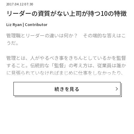
2017.04.12 07:30
リーダーの資質がない上司が持つ10の特徴
Liz Ryan | Contributor
管理職とリーダーの違いは何か？ その端的な答えはこ
うだ。
管理とは、人がやるべき事をきちんとしているかを監督
すること。伝統的な「監督」の考え方は、従業員は誰か
に見張られていなければまじめに仕事をしなかったり、
間違いを犯したりするという恐れに基づいている。
続きを見る
「管理者」は後ろに向かって進み、自分の軍隊の誰かが
行進を乱していないかに目を光らせる。後ろ向きに行進
しているので地平線の向こうを見ることはできないの
だ。