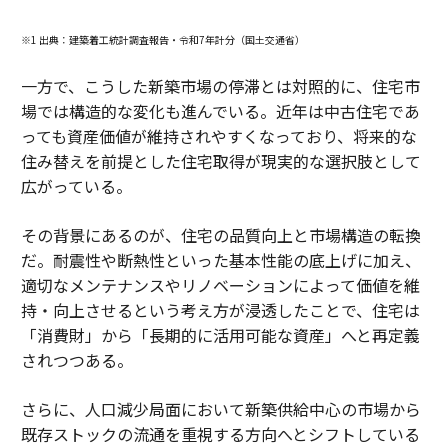
※1 出典：建築着工統計調査報告・令和7年計分（国土交通省）
一方で、こうした新築市場の停滞とは対照的に、住宅市
場では構造的な変化も進んでいる。近年は中古住宅であ
っても資産価値が維持されやすくなっており、将来的な
住み替えを前提とした住宅取得が現実的な選択肢として
広がっている。
その背景にあるのが、住宅の品質向上と市場構造の転換
だ。耐震性や断熱性といった基本性能の底上げに加え、
適切なメンテナンスやリノベーションによって価値を維
持・向上させるという考え方が浸透したことで、住宅は
「消費財」から「長期的に活用可能な資産」へと再定義
されつつある。
さらに、人口減少局面において新築供給中心の市場から
既存ストックの流通を重視する方向へとシフトしている