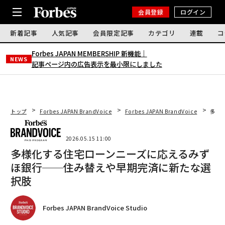
会員登録
ログイン
新着記事
人気記事
会員限定記事
カテゴリ
連載
コ
Forbes JAPAN MEMBERSHIP 新機能｜
NEWS
記事ページ内の広告表示を最小限にしました
トップ
Forbes JAPAN BrandVoice
Forbes JAPAN BrandVoice
多様
2026.05.15 11:00
多様化する住宅ローンニーズに応えるみず
ほ銀行──住み替えや早期完済に新たな選
択肢
Forbes JAPAN BrandVoice Studio