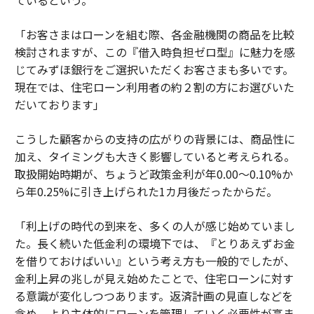
ているという。
「お客さまはローンを組む際、各金融機関の商品を比較
検討されますが、この『借入時負担ゼロ型』に魅力を感
じてみずほ銀行をご選択いただくお客さまも多いです。
現在では、住宅ローン利用者の約２割の方にお選びいた
だいております」
こうした顧客からの支持の広がりの背景には、商品性に
加え、タイミングも大きく影響していると考えられる。
取扱開始時期が、ちょうど政策金利が年0.00〜0.10%か
ら年0.25%に引き上げられた1カ月後だったからだ。
「利上げの時代の到来を、多くの人が感じ始めていまし
た。長く続いた低金利の環境下では、『とりあえずお金
を借りておけばいい』という考え方も一般的でしたが、
金利上昇の兆しが見え始めたことで、住宅ローンに対す
る意識が変化しつつあります。返済計画の見直しなどを
含め、より主体的にローンを管理していく必要性が高ま