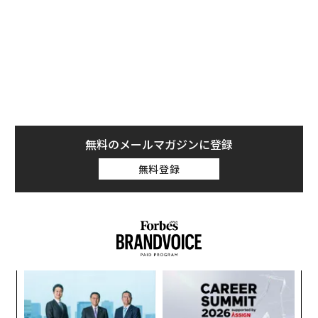
無料のメールマガジンに登録
無料登録
模組
パ
“使
技
【N
無
伝