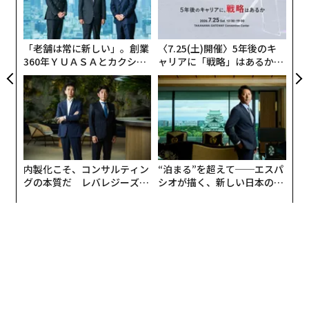
C】
防
る
モ
「老舗は常に新しい」。創業
〈7.25(土)開催〉5年後のキ
360年ＹＵＡＳＡとカクシン
ャリアに「戦略」はあるか。
CEO田尻望が語る、AIを超え
トップエグゼクティブのキャ
る人の価値
リアに触れる1日│CAREER S
UMMIT 2026
編集＝遠藤宗生
2026年9月号発売中
内製化こそ、コンサルティン
“泊まる”を超えて──エスパ
グの本質だ レバレジーズが
シオが描く、新しい日本のラ
実践する、次世代ファームの
グジュアリー（前編）
最新号の購入はこちらから
全貌
メンバーシップに登録する